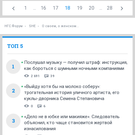
1
...
16
17
18
19
20
...
28
НГС.Форум
SHE
О своем, о женском...
ТОП 5
Послушал музыку — получил штраф: инструкция,
1
как бороться с шумными ночными компаниями
2 691
39
«Выйду хотя бы на молоко соберу»:
2
трогательная история уличного артиста, его
куклы-дворника Семена Степановича
0
6
«Дело не в юбке или макияже». Следователь
3
объяснил, кто чаще становится жертвой
изнасилования