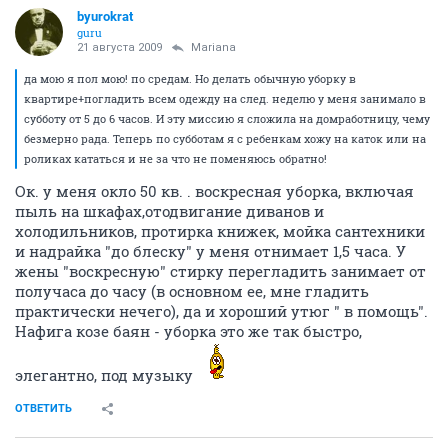
byurokrat
guru
21 августа 2009
Mariana
да мою я пол мою! по средам. Но делать обычную уборку в
квартире+погладить всем одежду на след. неделю у меня занимало в
субботу от 5 до 6 часов. И эту миссию я сложила на домработницу, чему
безмерно рада. Теперь по субботам я с ребенкам хожу на каток или на
роликах кататься и не за что не поменяюсь обратно!
Ок. у меня окло 50 кв. . воскресная уборка, включая
пыль на шкафах,отодвигание диванов и
холодильников, протирка книжек, мойка сантехники
и надрайка "до блеску" у меня отнимает 1,5 часа. У
жены "воскресную" стирку перегладить занимает от
получаса до часу (в основном ее, мне гладить
практически нечего), да и хороший утюг " в помощь".
Нафига козе баян - уборка это же так быстро,
элегантно, под музыку
ОТВЕТИТЬ