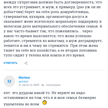
между супругами должна быть договоренность, что
всех это устраивает, и муж, к примеру, (раз уж он не
добытчик) берет на себя роль домработницы,
гувернантки, кухарки, организатора досуга и
оказывает жене всяческую моральную поддержку в
нелегком деле материального обеспечения семьи. А
у нас часто бывает так, что поженились... через
какое-то время выясняется, что жена успешно
работает, стремится ко многому, а муж деградирует,
ленится и ни к чему не стремится. При этом жена
тянет на себе все хозяйство, а ее вторая половина
тупо сидит у телека или компа в это время.
ОТВЕТИТЬ
Mariana
M
activist
21 августа 2009
неигрушка
епт. это дурдом какой то. Не верите не надо.
остановимся на том, что я и моя семья безмерно
ущемлены во всем