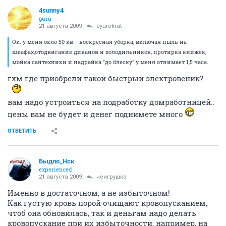
4sunny4
guru
21 августа 2009
byurokrat
Ок. у меня окло 50 кв. . воскресная уборка, включая пыль на
шкафах,отодвигание диванов и холодильников, протирка книжек,
мойка сантехники и надрайка "до блеску" у меня отнимает 1,5 часа.
гхм где приобрели такой быстрый электровеник?
вам надо устроиться на подработку домработницей..
цены вам не будет и денег поднимете много
ОТВЕТИТЬ
Быдло_Нск
experienced
21 августа 2009
неигрушка
Именно в достаточном, а не избыточном!
Как густую кровь порой очищают кровопусканием,
чтоб она обновилась, так и деньгам надо делать
кровопускание при их избыточности, например, на