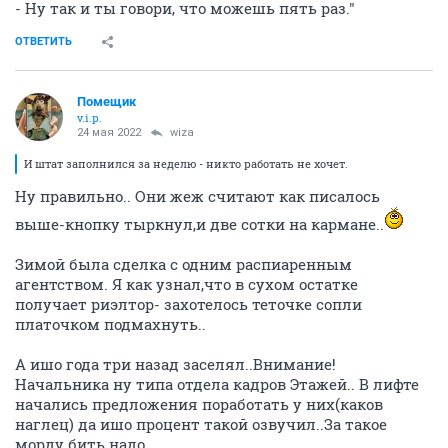
- Ну так и ты говори, что можешь пять раз."
ОТВЕТИТЬ
Помещик
v.i.p.
24 мая 2022
wiza
И штат заполнился за неделю - никто работать не хочет.
Ну правильно.. Они жеж считают как писалось
выше-кнопку тыркнул,и две сотки на кармане..
Зимой была сделка с одним распиаренным
агентством. Я как узнал,что в сухом остатке
получает риэлтор- захотелось теточке сопли
платочком подмахнуть..
А ишо года три назад заселял..Внимание!
Начальника ну типа отдела кадров Этажей.. В лифте
начались предложения поработать у них(каков
наглец) да ишо процент такой озвучил..За такое
морду бить надо..