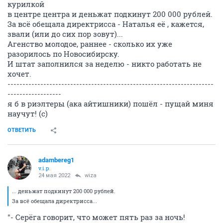
курилкой
в центре центра и деньжат подкинут 200 000 рублей.
За всё обещала директрисса - Наталья её , кажется,
звали (или до сих пор зовут)...
Агенство молодое, раннее - сколько их уже
разорилось по Новосибирску.
И штат заполнился за неделю - никто работать не
хочет.
---------------------------------------------------------------------
------------------
я б в риэлтеры (ака айтишники) пошёл - пущай миня
научут! (с)
ОТВЕТИТЬ
adambereg1
v.i.p.
24 мая 2022
wiza
... деньжат подкинут 200 000 рублей.
За всё обещала директрисса...
"- Серёга говорит, что может пять раз за ночь!