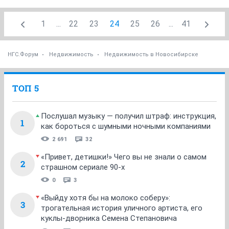
1
...
22
23
24
25
26
...
41
НГС.Форум
Недвижимость
Недвижимость в Новосибирске
ТОП 5
Послушал музыку — получил штраф: инструкция,
1
как бороться с шумными ночными компаниями
2 691
32
«Привет, детишки!» Чего вы не знали о самом
2
страшном сериале 90-х
0
3
«Выйду хотя бы на молоко соберу»:
3
трогательная история уличного артиста, его
куклы-дворника Семена Степановича