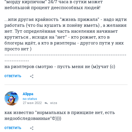
"морду кирпичом" 24/7 часа в сутки может
небольшой процент дееспособных людей!
...или другая крайность "жизнь прижала" - надо идти
работать (что бы кушать и понёву иметь) , а желания
нет. Тут определённая часть населения начинает
крутиться , исходя на "нет" - кто рожает, кто в
блогеры идёт, а кто в риэлтеры - другого пути у них
просто нет )
---------------------------------------------------------------------
--------------
на риэлтеров смотрю - пусть меня не (м)учат (с)
ОТВЕТИТЬ
Alippa
no status
27 мая 2022
wiza
как известно "нормальных в принципе нет, есть
недообследованные"©))))
ОТВЕТИТЬ