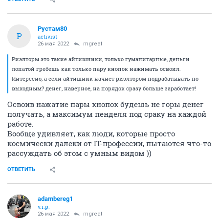
Рустам80
Р
activist
26 мая 2022
mgreat
Риэлторы это такие айтишники, только гуманитарные, деньги
лопатой гребешь как только пару кнопок нажимать освоил.
Интересно, а если айтишник начнет риэлтором подрабатывать по
выходным? денег, наверное, на порядок сразу больше заработает!
Освоив нажатие пары кнопок будешь не горы денег
получать, а максимум пенделя под сраку на каждой
работе.
Вообще удивляет, как люди, которые просто
космически далеки от IT-профессии, пытаются что-то
рассуждать об этом с умным видом ))
ОТВЕТИТЬ
adambereg1
v.i.p.
26 мая 2022
mgreat