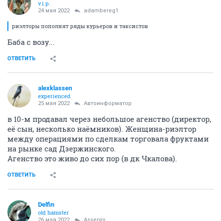
v.i.p.
24 мая 2022
adambereg1
риэлторы пополнят ряды курьеров и таксистов
Баба с возу...
ОТВЕТИТЬ
alexklassen
experienced
25 мая 2022
Автоинформатор
в 10-м продавал через небольшое агенство (директор,
её сын, несколько наёмников). Женщина-риэлтор
между операциями по сделкам торговала фруктами
на рынке сад Дзержинского.
Агенство это живо до сих пор (в дк Чкалова).
ОТВЕТИТЬ
Delfin
old hamster
26 мая 2022
Asservis