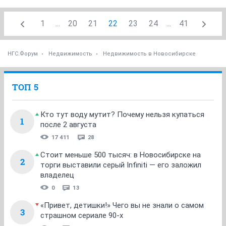
1
...
20
21
22
23
24
...
41
НГС.Форум
Недвижимость
Недвижимость в Новосибирске
ТОП 5
Кто тут воду мутит? Почему нельзя купаться
1
после 2 августа
17 411
28
Стоит меньше 500 тысяч: в Новосибирске на
2
торги выставили серый Infiniti — его заложил
владелец
0
13
«Привет, детишки!» Чего вы не знали о самом
3
страшном сериале 90-х