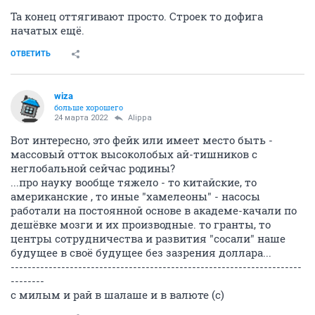
Та конец оттягивают просто. Строек то дофига
начатых ещё.
ОТВЕТИТЬ
wiza
больше хорошего
24 марта 2022
Alippa
Вот интересно, это фейк или имеет место быть -
массовый отток высоколобых ай-тишников с
неглобальной сейчас родины?
...про науку вообще тяжело - то китайские, то
американские , то иные "хамелеоны" - насосы
работали на постоянной основе в академе-качали по
дешёвке мозги и их производные. то гранты, то
центры сотрудничества и развития "сосали" наше
будущее в своё будущее без зазрения доллара...
---------------------------------------------------------------------
--------
с милым и рай в шалаше и в валюте (с)