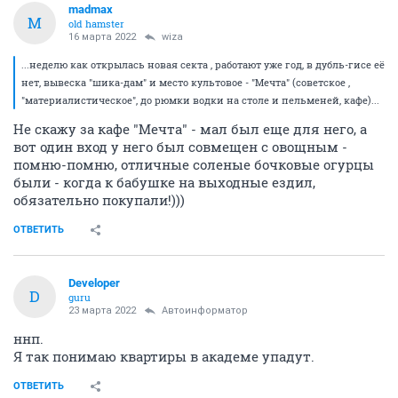
madmax
M
old hamster
16 марта 2022
wiza
...неделю как открылась новая секта , работают уже год, в дубль-гисе её
нет, вывеска "шика-дам" и место культовое - "Мечта" (советское ,
"материалистическое", до рюмки водки на столе и пельменей, кафе)...
Не скажу за кафе "Мечта" - мал был еще для него, а
вот один вход у него был совмещен с овощным -
помню-помню, отличные соленые бочковые огурцы
были - когда к бабушке на выходные ездил,
обязательно покупали!)))
ОТВЕТИТЬ
Developer
D
guru
23 марта 2022
Автоинформатор
ннп.
Я так понимаю квартиры в академе упадут.
ОТВЕТИТЬ