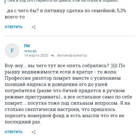
Они и под 25% стараются не давать, а уж льготную и подавно.
..да с чего бы? в пятницу сделка по семейной; 5,3%
всего-то
ОТВЕТИТЬ
FM
F
veteran
14 марта 2022
Автоинформатор
Воу-воу... вы чего тут все опять собрались? :)))) По
рынку недвижимости если в кратце - то жопа.
Профессия риэлтор помрет вместе с усилением
позиций яндекса и доведения его до ушей
потребителя (разве что бичей придется в ручном
режиме пристраивать) , а все остальное само по себе
помрет... посутка тоже под сильным вопросом. Я на
столько скептически настроен, что пришлось
порезать номерной фонд и есть мысли что это не
последний раз.
ОТВЕТИТЬ