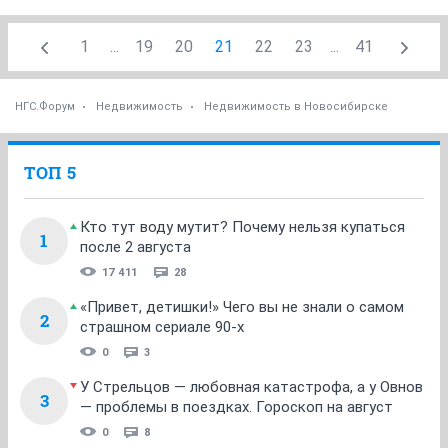
1
...
19
20
21
22
23
...
41
НГС.Форум
Недвижимость
Недвижимость в Новосибирске
ТОП 5
Кто тут воду мутит? Почему нельзя купаться
1
после 2 августа
17 411
28
«Привет, детишки!» Чего вы не знали о самом
2
страшном сериале 90-х
0
3
У Стрельцов — любовная катастрофа, а у Овнов
3
— проблемы в поездках. Гороскоп на август
0
8