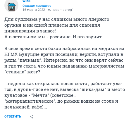
wiza
больше хорошего
16 марта 2022
adambereg1
Для буддизма у нас слишком много ядерного
оружия и ни одной планеты для спасения
цивилизации в запасе!
А в остальном мы - россияне! И это звучит...
В своё время секта бахаи набросилась на медиков из
НГМУ. Будущие врачи посещали, верили, вступали в
ряды "пачками". Интересно, во что они верят сейчас
и где та секта, что юным падаванам-материалистам
"ставила" мозг?
...неделю как открылась новая секта , работают уже
год, в дубль-гисе её нет, вывеска "шика-дам" и место
культовое - "Мечта" (советское ,
"материалистическое", до рюмки водки на столе и
пельменей, кафе)...
ОТВЕТИТЬ