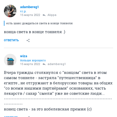
adambereg1
v.i.p.
15 марта 2022
Alippa
есть шанс дождаться света в конце тоннеля
конца света в конце тоннеля .)
ОТВЕТИТЬ
wiza
больше хорошего
15 марта 2022
adambereg1
Вчера трижды столкнулся с "концом" света в этом
самом тоннеле - застряла "путешественница" в
египте , не отгружают в белоруссию товары на общих
"со всеми нашими партнёрами" основаниях, часть
лекарств / сахар "смели" уже не советские люди...
---------------------------------------------------------------------
------------
конец света - за это нобелевская премия (с)