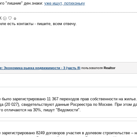
ого "лишние" ден.знаки:
уже ищут, потихоньку
МЖ ㋛ ♡ ☼
ле есть контакты - пишите, всем отвечу.
e: Экономика рынка недвижимости - 3 (часть 8)
пользователя
Realtor
 было зарегистрировано 11 367 переходов прав собственности на жилье
да (20 027), свидетельствуют данные Росреестра по Москве. При этом д
го отличаются на 30%, пишут "Ведомости".
е зарегистрировано 8249 договоров участия в долевом строительстве – 