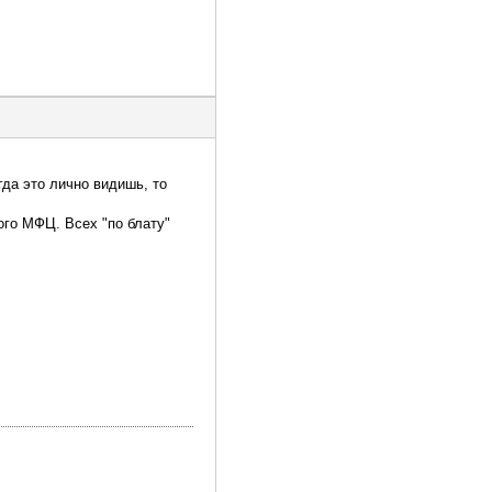
гда это лично видишь, то
ого МФЦ. Всех "по блату"