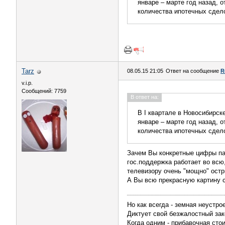
январе – марте год назад, 
количества ипотечных сделок
Tarz
08.05.15 21:05
Ответ на сообщение
R
v.i.p.
Сообщений: 7759
В ответ на:
В I квартале в Новосибирск
январе – марте год назад, 
количества ипотечных сделок
Зачем Вы конкретные цифры па
гос.поддержка работает во всю
телевизору очень "мощно" остр
А Вы всю прекрасную картину св
Но как всегда - земная неустро
Диктует свой безжалостный зак
Когда одним - прибавочная сто