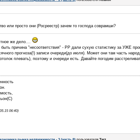
ство или просто они (Росреестр) зачем то господа соврамши?
тное же дело....
 быть причина "несоответствия" - РР дали сухую статистику за УЖЕ прош
ячного прогноза(!) записи очереди(до июля). Может они там часть наро
отолок плевать), поэтому и очереди есть. Давайте погодим расстрелива
енность
он.
имость,
льон(С)
5.15 06:40)
кономика рынка недвижимости - 3 (часть 8)
пользователя
Tarz