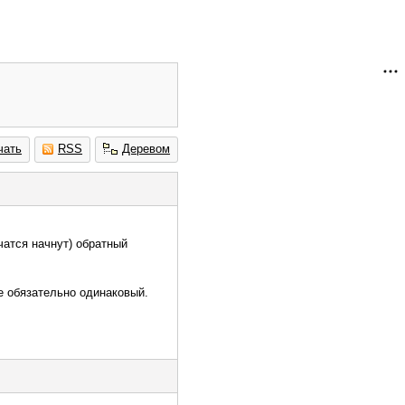
чать
RSS
Деревом
чатся начнут) обратный
е обязательно одинаковый.