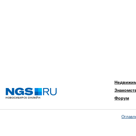
Недвижи
Знакомст
Форум
Оглавл