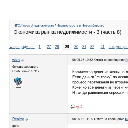
НГС.Форум
/
Недвижимость
/
Недвижимость в Новосибирске
/
Экономика рынка недвижимости - 3 (часть 8)
1
..
27
28
29
30
31
32
..
41
←
предыдущая
следующая
wiza
08.05.15 10:52
Ответ на сообщение
R
больше хорошего
Сообщений: 16917
Количество денег из казны на л
Если деньги "ф топку" по осени
процесс перетекания во вторичк
Конечно все деньги из первички
И так до равновесия спроса и 
Realtor
08.05.15 11:15
Ответ на сообщение
R
guru