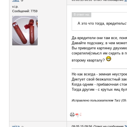
v.i.p.
Сообщений: 7759
В ответ на:
А это что тогда, вредитель
Да вредители они там все, поня
Давайте подскажу, в чем может
Вы приводите картинку двухмес
сократили(смысл им сидеть в п
второму кварталу?
Но как всегда - земная неустро
Диктует свой безжалостный зак
Когда одним - прибавочная сто
Тогда другим - с крутых яиц бу
Исправлено пользователем Tarz (09.0
wiza
09.05.15 09:56
Ответ на сообщение
Э