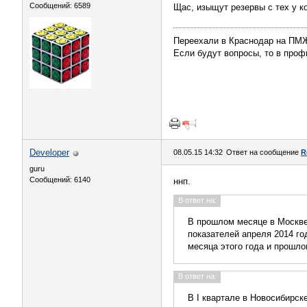
Сообщений: 6589
Щас, изыщут резервы с тех у к
Переехали в Краснодар на П
Если будут вопросы, то в профи
Developer
08.05.15 14:32
Ответ на сообщение
R
guru
Сообщений: 6140
ннп.
В ответ на:
В прошлом месяце в Москве
показателей апреля 2014 го
месяца этого года и прошло
В ответ на:
В I квартале в Новосибирск