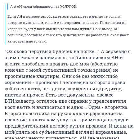
А в АН люди обращаются за УСЛУГОЙ.
Если АН в которое вы обращаетесь оказывает именно те услуги
которые нужны вам, то вам их непременно окажут. По качества ни
когда не будет у всех именно то что вам нужно. Но и выбор АН
большой, работайте с теми кто действительно работает и оказывает
качественные услуги.
"Ох скоко черствых булочек на полке..." А серьезно я
этим сейчас и занимаюсь, то бишь поиском АН и
агента способного продать две мои (абсолютно,
конечно с моей субъективной точки зрения) не
проблемные квартиры. Они обе без каких либо
обремений - прописан 1 человек,на которого право
собственности, нет детей, осужденных,кредитов,
ипотек и прочее. Есть все документы, свежее
БТИ,кадастр, осталось две справки у председателя
кооп взять и выписаться и адью... Одна - вторичка.
Вторая новостойка на руках ключи,рарешение на
вселение, оплата ком.услуг на три месяца вперед и
предварительный договор купли продажи. И цены на
мой(опять же субъективный взгляд) нормальные,
еще могу неного подвинуться. АН (не называю)