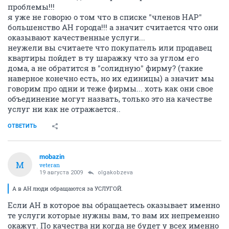
проблемы!!!
я уже не говорю о том что в списке "членов НАР"
большенство АН города!!! а значит считается что они
оказывают качественные услуги...
неужели вы считаете что покупатель или продавец
квартиры пойдет в ту шаражку что за углом его
дома, а не обратится в "солидную" фирму? (такие
наверное конечно есть, но их единицы) а значит мы
говорим про одни и теже фирмы... хоть как они свое
объединение могут назвать, только это на качестве
услуг ни как не отражается..
ОТВЕТИТЬ
mobazin
M
veteran
19 августа 2009
olgakobzeva
А в АН люди обращаются за УСЛУГОЙ.
Если АН в которое вы обращаетесь оказывает именно
те услуги которые нужны вам, то вам их непременно
окажут. По качества ни когда не будет у всех именно