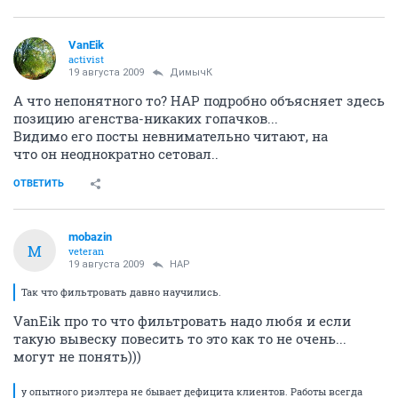
VanEik
activist
19 августа 2009
ДимычК
А что непонятного то? НАР подробно объясняет здесь
позицию агенства-никаких гопачков...
Видимо его посты невнимательно читают, на
что он неоднократно сетовал..
ОТВЕТИТЬ
mobazin
M
veteran
19 августа 2009
НАР
Так что фильтровать давно научились.
VanEik про то что фильтровать надо любя и если
такую вывеску повесить то это как то не очень...
могут не понять)))
у опытного риэлтера не бывает дефицита клиентов. Работы всегда