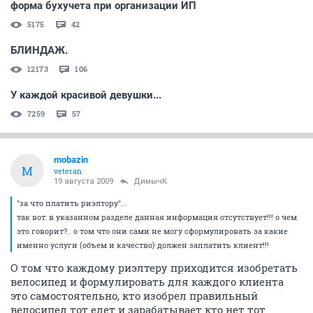
форма бухучета при организации ИП
5175
42
БЛИНДАЖ.
12173
106
У каждой красивой девушки...
7259
57
mobazin
M
veteran
19 августа 2009
ДимычК
"за что платить риэлтору"...
так вот: в указанном разделе данная информация отсутствует!!! о чем
это говорит?.. о том что они сами не могу сформулировать за какие
именно услуги (объем и качество) должен заплатить клиент!!!
О том что каждому риэлтеру приходится изобретать
велосипед и формулировать для каждого клиента
это самостоятельно, кто изобрел правильный
велосипед тот едет и зарабатывает кто нет тот