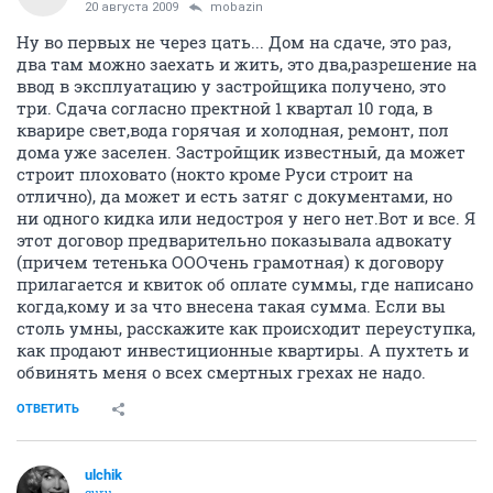
20 августа 2009
mobazin
Ну во первых не через цать... Дом на сдаче, это раз,
два там можно заехать и жить, это два,разрешение на
ввод в эксплуатацию у застройщика получено, это
три. Сдача согласно пректной 1 квартал 10 года, в
кварире свет,вода горячая и холодная, ремонт, пол
дома уже заселен. Застройщик известный, да может
строит плоховато (нокто кроме Руси строит на
отлично), да может и есть затяг с документами, но
ни одного кидка или недостроя у него нет.Вот и все. Я
этот договор предварительно показывала адвокату
(причем тетенька ОООчень грамотная) к договору
прилагается и квиток об оплате суммы, где написано
когда,кому и за что внесена такая сумма. Если вы
столь умны, расскажите как происходит переуступка,
как продают инвестиционные квартиры. А пухтеть и
обвинять меня о всех смертных грехах не надо.
ОТВЕТИТЬ
ulchik
guru