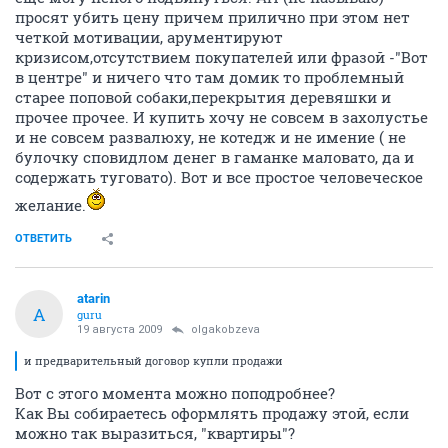
просят убить цену причем прилично при этом нет
четкой мотивации, арументируют
кризисом,отсутствием покупателей или фразой -"Вот
в центре" и ничего что там домик то проблемный
старее поповой собаки,перекрытия деревяшки и
прочее прочее. И купить хочу не совсем в захолустье
и не совсем развалюху, не котедж и не имение ( не
булочку сповидлом денег в гаманке маловато, да и
содержать туговато). Вот и все простое человеческое
желание.
ОТВЕТИТЬ
atarin
A
guru
19 августа 2009
olgakobzeva
и предварительный договор купли продажи
Вот с этого момента можно поподробнее?
Как Вы собираетесь оформлять продажу этой, если
можно так выразиться, "квартиры"?