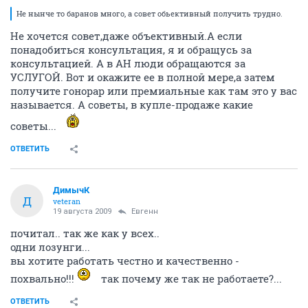
Не нынче то баранов много, а совет обьективный получить трудно.
Не хочется совет,даже объективный.А если
понадобиться консультация, я и обращусь за
консультацией. А в АН люди обращаются за
УСЛУГОЙ. Вот и окажите ее в полной мере,а затем
получите гонорар или премиальные как там это у вас
называется. А советы, в купле-продаже какие
советы...
ОТВЕТИТЬ
ДимычК
Д
veteran
19 августа 2009
Евгенн
почитал.. так же как у всех..
одни лозунги...
вы хотите работать честно и качественно -
похвально!!!
так почему же так не работаете?...
ОТВЕТИТЬ