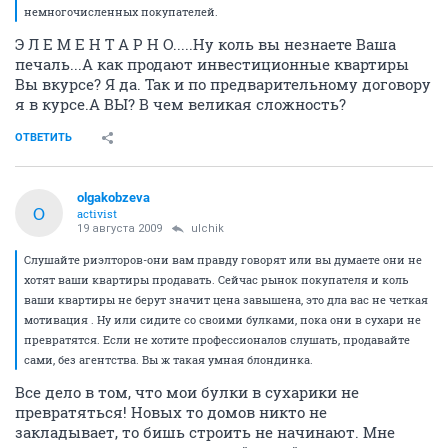
немногочисленных покупателей.
Э Л Е М Е Н Т А Р Н О.....Ну коль вы незнаете Ваша
печаль...А как продают инвестиционные квартиры
Вы вкурсе? Я да. Так и по предварительному договору
я в курсе.А ВЫ? В чем великая сложность?
ОТВЕТИТЬ
olgakobzeva
O
activist
19 августа 2009
ulchik
Cлушайте риэлторов-они вам правду говорят или вы думаете они не
хотят ваши квартиры продавать. Сейчас рынок покупателя и коль
ваши квартиры не берут значит цена завышена, это дла вас не четкая
мотивация . Ну или сидите со своими булками, пока они в сухари не
превратятся. Если не хотите профессионалов слушать, продавайте
сами, без агентства. Вы ж такая умная блондинка.
Все дело в том, что мои булки в сухарики не
превратяться! Новых то домов никто не
закладывает, то бишь строить не начинают. Мне