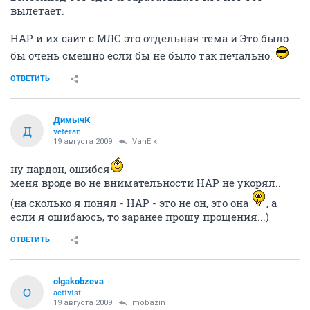
вылетает.
НАР и их сайт с МЛС это отдельная тема и Это было
бы очень смешно если бы не было так печально.
ОТВЕТИТЬ
ДимычК
Д
veteran
19 августа 2009
VanEik
ну пардон, ошибся
меня вроде во не внимательности НАР не укорял..
(на сколько я понял - НАР - это не он, это она
, а
если я ошибаюсь, то заранее прошу прощения...)
ОТВЕТИТЬ
olgakobzeva
O
activist
19 августа 2009
mobazin