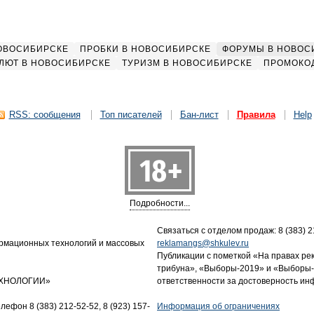
НОВОСИБИРСКЕ
ПРОБКИ В НОВОСИБИРСКЕ
ФОРУМЫ В НОВОС
ЛЮТ В НОВОСИБИРСКЕ
ТУРИЗМ В НОВОСИБИРСКЕ
ПРОМОКО
RSS: сообщения
Топ писателей
Бан-лист
Правила
Help
Подробности...
Связаться с отделом продаж: 8 (383) 21
ормационных технологий и массовых
reklamangs@shkulev.ru
Публикации с пометкой «На правах ре
трибуна», «Выборы-2019» и «Выборы-
ТЕХНОЛОГИИ»
ответственности за достоверность и
лефон 8 (383) 212-52-52, 8 (923) 157-
Информация об ограничениях