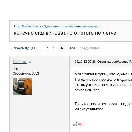
НГС.Форум
/
Семья Здоровье
/
Психологический форум
/
конечно сам виноват,но от этого не легче
1
2
3
4
все
←
предыдущая
следующая
→
Пончита
23.12.13 00:28
Ответ на сообщение
R
guru
Сообщений: 3833
Мозг такая штука , что нужно ч
Т.о единственное дело и един
Потому и писала что до зоны н
захватить все .
Так что.. если нет забот - надо
малипусенького