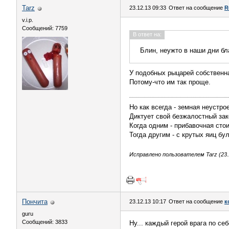
Tarz
23.12.13 09:33
Ответ на сообщение
R
v.i.p.
Сообщений: 7759
В ответ на:
Блин, неужто в наши дни бл
У подобных рыцарей собственн
Потому-что им так проще.
Но как всегда - земная неустро
Диктует свой безжалостный зак
Когда одним - прибавочная сто
Тогда другим - с крутых яиц бу
Исправлено пользователем Tarz (23.1
Пончита
23.12.13 10:17
Ответ на сообщение
к
guru
Сообщений: 3833
Ну... каждый герой врага по себ