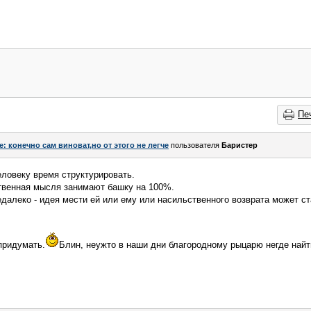
Пе
e: конечно сам виноват,но от этого не легче
пользователя
Баристер
еловеку время структурировать.
ственная мысля занимают башку на 100%.
едалеко - идея мести ей или ему или насильственного возврата может с
 придумать.
Блин, неужто в наши дни благородному рыцарю негде найт