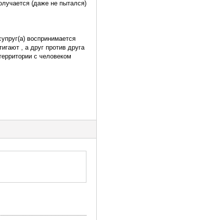
олучается (даже не пытался)
супруг(а) воспринимается
игают , а друг против друга
территории с человеком