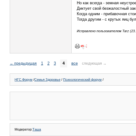
Но как всегда - земная неустро
Диктует свой безжалостный зак
Когда одним - прибавочная сто
Тогда другим - с крутых яиц бу
Исправлено пользователем Tarz (23.1
1
2
3
4
все
←
предыдущая
следующая
→
НГС.Форум
/
Семья Здоровье
/
Психологический форум
/
Модератор:
Таша