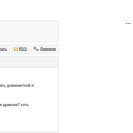
чать
RSS
Деревом
тать доминантной и
и дракона? хоть