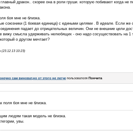
главный дракон.. скорее она в роли груши. которую побивают когда не п
акона.
оля боя мне не близка.
е союзники (1 боевая единица) с едиными целями . В идеале. Если же 
соединения падает до отрицательных величин. Они не внешние цели дост
не вижу смысла удерживать нелюбящих - оно надо сосуществовать на 1 
который о другом мечтает?
23.12.13 10:23)
онечно сам виноват,но от этого не легче
пользователя
Пончита
к поля боя мне не близка.
щим людям такая модель не близка.
атегории, увы.