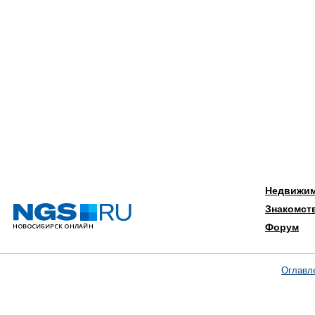
Недвижи
Знакомст
Форум
Оглавл