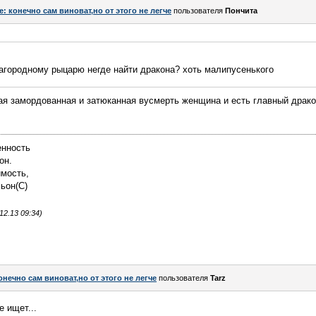
e: конечно сам виноват,но от этого не легче
пользователя
Пончита
агородному рыцарю негде найти дракона? хоть малипусенького
ая замордованная и затюканная вусмерть женщина и есть главный драко
енность
он.
имость,
льон(С)
2.13 09:34)
онечно сам виноват,но от этого не легче
пользователя
Tarz
е ищет...