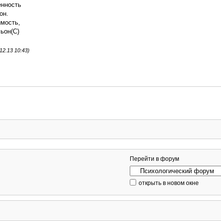
енность
он.
имость,
льон(С)
2.13 10:43)
Перейти в форум
открыть в новом окне