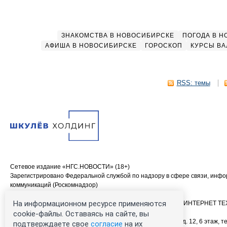
ЗНАКОМСТВА В НОВОСИБИРСКЕ
ПОГОДА В 
АФИША В НОВОСИБИРСКЕ
ГОРОСКОП
КУРСЫ ВА
RSS: темы
Сетевое издание «НГС.НОВОСТИ» (18+)
Зарегистрировано Федеральной службой по надзору в сфере связи, инф
коммуникаций (Роскомнадзор)
Свидетельство о регистрации СМИ ЭЛ № ФС 77—84683
На информационном ресурсе применяются
Учредитель: Общество с ограниченной ответственностью «ИНТЕРНЕТ 
Главный редактор: Громкова Елена Александровна
cookie-файлы. Оставаясь на сайте, вы
Адрес редакции: 630099, Россия, Новосибирск, ул. Ленина, д. 12, 6 этаж, те
подтверждаете свое
согласие
на их