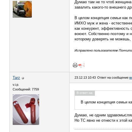
Думаю там не то чтоб женщина 
завалить какого-то внешнего др
В целом концепция семьи как п
ИМХО муж и жена - естественны
как конкурент, эффективность 
воюют. Собственно поэтому и 
которому доверять не можешь, 
Исправлено пользователем Пончита (
Tarz
23.12.13 10:43
Ответ на сообщение
к
v.i.p.
Сообщений: 7759
В ответ на:
В целом концепция семьи ка
Думаю, не одним здравомысля
Но ТС явно не отнести к этой к