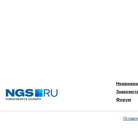
Недвижи
Знакомст
Форум
Оглавл