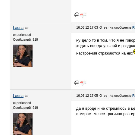
Lasna
16.03.12 17:03
Ответ на сообщение
R
experienced
Сообщений: 919
ну дело то в том, что я не гов
ходить всегда унылой и раздра
настроения отражаются на них
Lasna
16.03.12 17:05
Ответ на сообщение
R
experienced
Сообщений: 919
да я вроде и не стремлюсь в це
с миром. менее трагично реагир