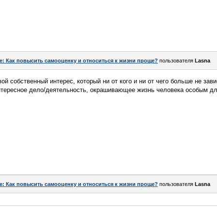
e: Как повысить самооценку и относиться к жизни проще?
пользователя
Lasna
вой собственный интерес, который ни от кого и ни от чего больше не зави
 интересное дело/деятельность, окрашивающее жизнь человека особым д
e: Как повысить самооценку и относиться к жизни проще?
пользователя
Lasna