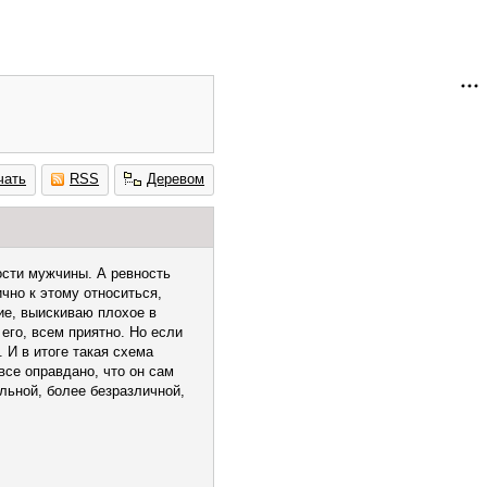
чать
RSS
Деревом
ости мужчины. А ревность
чно к этому относиться,
ие, выискиваю плохое в
его, всем приятно. Но если
 И в итоге такая схема
все оправдано, что он сам
льной, более безразличной,