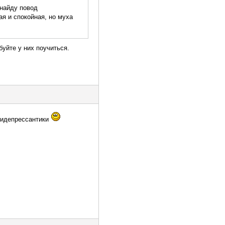
 найду повод
ая и спокойная, но муха
буйте у них поучиться.
нтидепрессантики