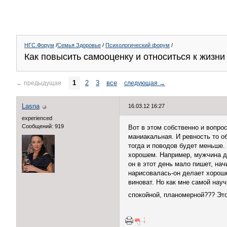
НГС.Форум
/
Семья Здоровье
/
Психологический форум
/
Как повысить самооценку и относиться к жизн
1
2
3
все
←
предыдущая
следующая
→
Lasna
16.03.12 16:27
experienced
Сообщений: 919
Вот в этом собственно и вопро
маниакальная. И ревность то о
тогда и поводов будет меньше.
хорошем. Например, мужчина да
он в этот день мало пишет, на
нарисовалась-он делает хороше
виноват. Но как мне самой нау
спокойной, планомерной??? Это