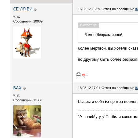
СЕ ЛЯ ВИ
16.03.12 16:59
Ответ на сообщение
К
v.i.p.
Сообщений: 10089
В ответ на:
более безразличной
более мертвой, вы хотели сказ
по другому быть более безразл
ВАХ
16.03.12 17:01
Ответ на сообщение
К
v.i.p.
Сообщений: 11308
Вывести себя из центра вселе
"А пачиМу-у-у?" - били копыта