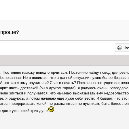
и проще?
Пе
с. Постоянно нахожу повод огорчиться. Постоянно найду повод для ревн
боснованная. Но я понимаю, что в данной ситуации нужно более безразли
 А вот как этому научиться? С чего начать? Постоянно гнетущее состоян
рит цветы доставкой (он в другом городе), я радуюсь очень, благодарю 
чинаю злиться и получается, что начинаю высказывать ему недовольство.
е, я радуюсь, а потом начинаю еще хуже себя вести. И бывает, что это 
читься придерживать коней, не распыляться по пустякам, быть более лоя
 даже уже некий крик души