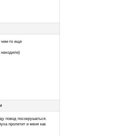
с чем-то еще
 находили)
И
айду повод посокрушаться.
муха пролетит и меня как