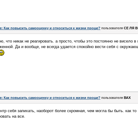
e: Как повысить самооценку и относиться к жизни проще?
пользователя
СЕ ЛЯ 
орю, что никак не реагировать. а просто, чтобы это постоянно не висело в
женной. Да и вообще, не всегда удается спокойно вести себя с окружа
e: Как повысить самооценку и относиться к жизни проще?
пользователя
ВАХ
нтр себя запихать, наоборот более скромная, чем могла бы быть. как то
овать на все.