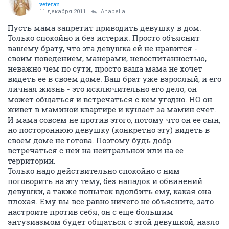
veteran
11 декабря 2011
Anabella
Пусть мама запретит приводить девушку в дом.
Только спокойно и без истерик. Просто объяснит
вашему брату, что эта девушка ей не нравится -
своим поведением, манерами, невоспитанностью,
неважно чем по сути, просто ваша мама не хочет
видеть ее в своем доме. Ваш брат уже взрослый, и его
личная жизнь - это исключительно его дело, он
может общаться и встречаться с кем угодно. НО он
живет в маминой квартире и кушает за мамин счет.
И мама совсем не против этого, потому что он ее сын,
но постороннюю девушку (конкретно эту) видеть в
своем доме не готова. Поэтому будь добр
встречаться с ней на нейтральной или на ее
территории.
Только надо действительно спокойно с ним
поговорить на эту тему, без нападок и обвинений
девушки, а также попыток вдолбить ему, какая она
плохая. Ему вы все равно ничего не объясните, зато
настроите против себя, он с еще большим
энтузиазмом будет общаться с этой девушкой, назло