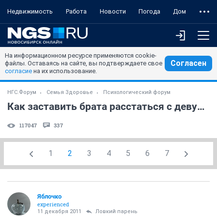
Недвижимость
Работа
Новости
Погода
Дом
На информационном ресурсе применяются cookie-
Согласен
файлы. Оставаясь на сайте, вы подтверждаете свое
согласие
на их использование.
НГС.Форум
Семья Здоровье
Психологический форум
Как заставить брата расстаться с девушкой?
117047
337
1
2
3
4
5
6
7
Яблочко
experienced
11 декабря 2011
Ловкий парень