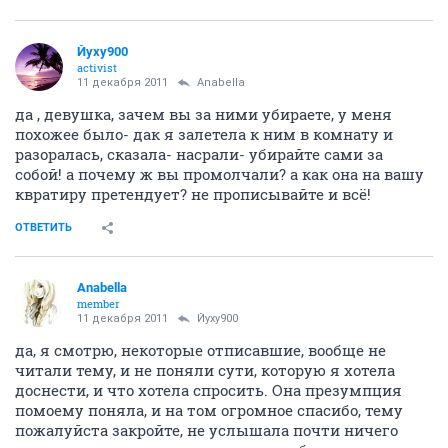
Йуху900
activist
11 декабря 2011
Anabella
да , девушка, зачем вы за ними убираете, у меня
похожее было- дак я залетела к ним в комнату и
разоралась, сказала- насрали- убирайте сами за
собой! а почему ж вы промолчали? а как она на вашу
квратиру претендует? не прописывайте и всё!
ОТВЕТИТЬ
Anabella
member
11 декабря 2011
Йуху900
да, я смотрю, некоторые отписавшие, вообще не
читали тему, и не поняли сути, которую я хотела
доснести, и что хотела спросить. Она презумпция
помоему поняла, и на том огромное спасибо, тему
пожалуйста закройте, не услышала почти ничего