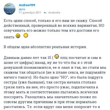
Andrew999
guru
11 декабря 2011
Anabella
Есть один способ, только я его вам не скажу. Способ
действенный, проверенный во всяких вариантах, НО
озвучивать его можно только тем кто достоин его
знать
В общем одна абсолютно реальная история.
Давным давно лет так 15 (
ппц посчитал и сам в
шоке от цифры) назад, ну не то что бы я с этой
девушкой познакомился, ее я знал и так, но стали мы
скажем так общаться (не в плане секса, не подумайте
ничего такого). Но было одно "НО", это была подруга
сестры (уже бывшая), так сестра начала столько
грязи лить на нее, это просто ужас, подключила к
этому мать и соответственно пытались всячески
поссорить. Разошлись мы значительно позже по
совсем другим причинам и при этом нормально
расстались. Т.е. если вдруг она меня попросит то я