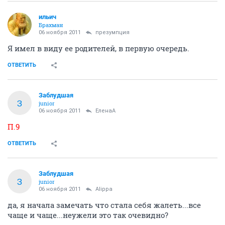
ильич
Брахман
06 ноября 2011
презумпция
Я имел в виду ее родителей, в первую очередь.
ОТВЕТИТЬ
Заблудшая
З
junior
06 ноября 2011
ЕленаА
П.9
ОТВЕТИТЬ
Заблудшая
З
junior
06 ноября 2011
Alippa
да, я начала замечать что стала себя жалеть...все
чаще и чаще...неужели это так очевидно?