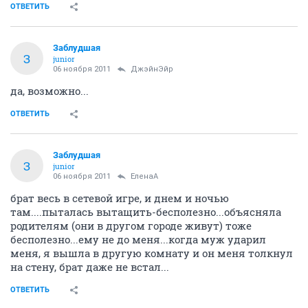
ОТВЕТИТЬ
Заблудшая
З
junior
06 ноября 2011
ДжэйнЭйр
да, возможно...
ОТВЕТИТЬ
Заблудшая
З
junior
06 ноября 2011
ЕленаА
брат весь в сетевой игре, и днем и ночью
там....пыталась вытащить-бесполезно...объясняла
родителям (они в другом городе живут) тоже
бесполезно...ему не до меня...когда муж ударил
меня, я вышла в другую комнату и он меня толкнул
на стену, брат даже не встал...
ОТВЕТИТЬ