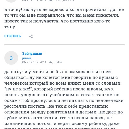
06 ноября 2011
презумпция
в точку! аж чуть не заревела когда прочитала...да...не
то что бы мне понравилось что вы меня пожалели,
просто так и получается, что постоянно кого-то
тяну...
ОТВЕТИТЬ
Заблудшая
З
junior
06 ноября 2011
fisha
да по сути у меня и не было возможности с ней
общаться...ну не хочется мне говорить по душам с
человеком который во всем винит меня со словами
"ну не я же!", который ребенка после школы, муз.
школы уснувшего с учебником хлестает тапком по
бокам чтоб проснулась и легла спать по человечески
расстелив постель...не так я себе представляю
отношения между родителями и детьми...не дает по
губам мать за то что ей что-то послышалось, не
извинившись потом...и верит своему ребенку, даже