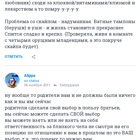
любовник) сходи за клюквой/витаминами/клизмой и
лекарством а то помру-у-у-у-у.
Проблема со скайпом - надуманная. Ватные тампоны
(беруши) в уши - и жизнь становится прекраснее.
Спится сладко и крепко. (Проверяла, живя в комнате
с четырмя орущими младенцами, а это покруче
скайпа будет).
ОТВЕТИТЬ
Alippa
no status
06 ноября 2011
Заблудшая
ну вообще то родители вам и не должны были ничего
как и вы им сейчас
родители сделали свой выбор в пользу братьев,
вы сейчас можете сделать СВОЙ выбор
вы можете взять или не взять на себя
ответственность за близкого чела не смотря на его
позицию по отношению к вам в прошлом но это ВАШ
выбор, т.к. это почему то нужно вам