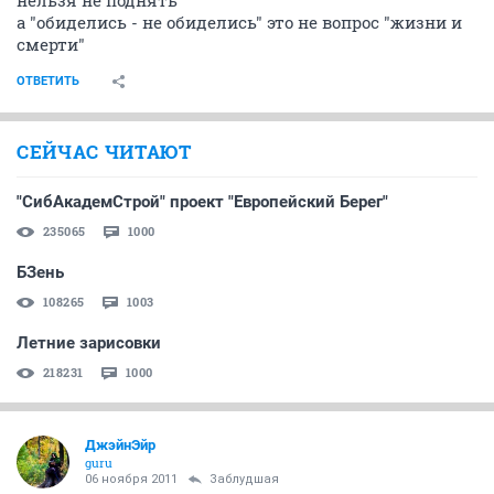
нельзя не поднять
а "обиделись - не обиделись" это не вопрос "жизни и
смерти"
ОТВЕТИТЬ
СЕЙЧАС ЧИТАЮТ
"СибАкадемСтрой" проект "Европейский Берег"
235065
1000
БЗень
108265
1003
Летние зарисовки
218231
1000
ДжэйнЭйр
guru
06 ноября 2011
Заблудшая