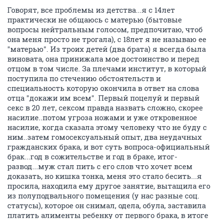
Говорят, все проблемы из детства...я с 14лет
практически не общаюсь с матерью (бытовые
вопросы нейтральным голосом, предпочитаю, чтоб
она меня просто не трогала), с 18лет я не называю ее
"матерью". Из троих детей (два брата) я всегда была
виновата, она принижала мое достоинство и перед
отцом в том числе. За плечами институт, в который
поступила по стечению обстоятельств и
специальность которую окончила в ответ на слова
отца "докажи им всем". Первый поцелуй и первый
секс в 20 лет, сексом правда назвать сложно, скорее
насилие..потом угроза ножами и уже откровенное
насилие, когда сказала этому человеку что не буду с
ним..затем гомосексуальный опыт, два неудачных
гражданских брака, и вот суть вопроса-официальный
брак...год в сожительстве и год в браке, итог-
развод...муж стал пить с его слов что хочет всем
доказать, но кишка тонка, меня это стало бесить...я
просила, находила ему другое занятие, вытащила его
из полуподвального помещения (у нас разные соц.
статусы), которое он снимал, одела, обула, заставила
платить алименты ребенку от первого брака, в итоге