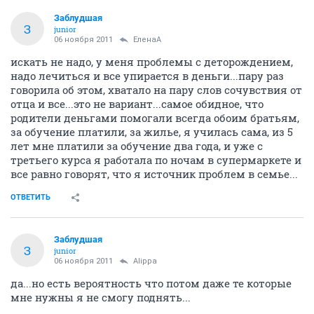
Заблудшая
З
junior
06 ноября 2011
ЕленаА
искать не надо, у меня проблемы с деторождением,
надо лечиться и все упирается в деньги...пару раз
говорила об этом, хватало на пару слов сочувствия от
отца и все...это не вариант...самое обидное, что
родители деньгами помогали всегда обоим братьям,
за обучение платили, за жилье, я училась сама, из 5
лет мне платили за обучение два года, и уже с
третьего курса я работала по ночам в супермаркете и
все равно говорят, что я источник проблем в семье...
ОТВЕТИТЬ
Заблудшая
З
junior
06 ноября 2011
Alippa
да...но есть вероятность что потом даже те которые
мне нужны я не смогу поднять...