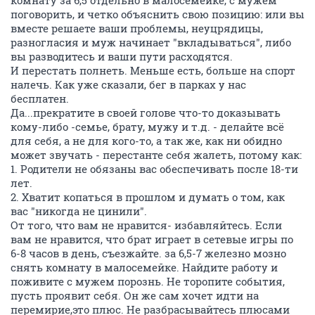
комнату за 6,5 отдельно в малосемейке, с мужем
поговорить, и четко объяснить свою позицию: или вы
вместе решаете ваши проблемы, неуцрядицы,
разногласия и муж начинает "вкладываться", либо
вы разводитесь и ваши пути расходятся.
И перестать полнеть. Меньше есть, больше на спорт
налечь. Как уже сказали, бег в парках у нас
бесплатен.
Да...прекратите в своей голове что-то доказывать
кому-либо -семье, брату, мужу и т.д. - делайте всё
для себя, а не для кого-то, а так же, как ни обидно
может звучать - перестанте себя жалеть, потому как:
1. Родители не обязаны вас обеспечивать после 18-ти
лет.
2. Хватит копаться в прошлом и думать о том, как
вас "никогда не цинили".
От того, что вам не нравится- избавляйтесь. Если
вам не нравится, что брат играет в сетевые игры по
6-8 часов в день, съезжайте. за 6,5-7 железно мозно
снять комнату в малосемейке. Найдите работу и
поживите с мужем порознь. Не торопите события,
пусть проявит себя. Он же сам хочет идти на
перемирие,это плюс. Не разбрасывайтесь плюсами