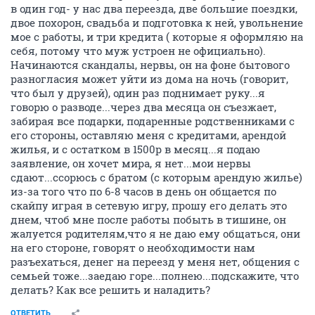
в один год- у нас два переезда, две большие поездки,
двое похорон, свадьба и подготовка к ней, увольнение
мое с работы, и три кредита ( которые я оформляю на
себя, потому что муж устроен не официально).
Начинаются скандалы, нервы, он на фоне бытового
разногласия может уйти из дома на ночь (говорит,
что был у друзей), один раз поднимает руку...я
говорю о разводе...через два месяца он съезжает,
забирая все подарки, подаренные родственниками с
его стороны, оставляю меня с кредитами, арендой
жилья, и с остатком в 1500р в месяц...я подаю
заявление, он хочет мира, я нет...мои нервы
сдают...ссорюсь с братом (с которым арендую жилье)
из-за того что по 6-8 часов в день он общается по
скайпу играя в сетевую игру, прошу его делать это
днем, чтоб мне после работы побыть в тишине, он
жалуется родителям,что я не даю ему общаться, они
на его стороне, говорят о необходимости нам
разъехаться, денег на переезд у меня нет, общения с
семьей тоже...заедаю горе...полнею...подскажите, что
делать? Как все решить и наладить?
ОТВЕТИТЬ