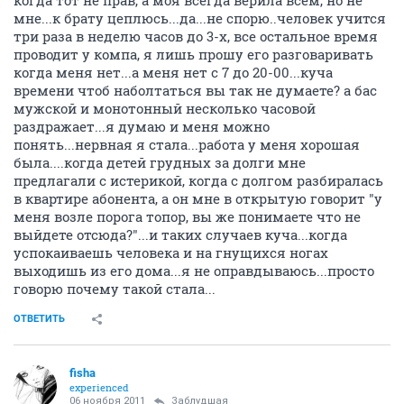
когда тот не прав, а моя всегда верила всем, но не
мне...к брату цеплюсь...да...не спорю..человек учится
три раза в неделю часов до 3-х, все остальное время
проводит у компа, я лишь прошу его разговаривать
когда меня нет...а меня нет с 7 до 20-00...куча
времени чтоб наболтаться вы так не думаете? а бас
мужской и монотонный несколько часовой
раздражает...я думаю и меня можно
понять...нервная я стала...работа у меня хорошая
была....когда детей грудных за долги мне
предлагали с истерикой, когда с долгом разбиралась
в квартире абонента, а он мне в открытую говорит "у
меня возле порога топор, вы же понимаете что не
выйдете отсюда?"...и таких случаев куча...когда
успокаиваешь человека и на гнущихся ногах
выходишь из его дома...я не оправдываюсь...просто
говорю почему такой стала...
ОТВЕТИТЬ
fisha
experienced
06 ноября 2011
Заблудшая