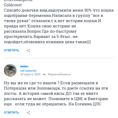
Goldcrest
Спасибо девочки вам,надоумили меня.90% что кошка
подобраная-беременна.Написала в группу "все в
твоих руках"-отказали,т.к.нет истории кошки.И
правда нет.Кошка свою историю не
рассказала.Вопрос.Где по-быстрому
простерилить.Вариант за 5-8тыс.-не
подойдет,обзвонила клиники цена такая(((
ОТВЕТИТЬ
микс
old hamster
02 марта 2020
МаринаЯнкина
Ну вы же ее где то нашли ? Если размещали в
Потеряшке или Зоопомощи, то даете ссылку на эти
посты. А история самой кисы ДО так ее никто
рассказать не может. Позвоните в ЦВК и Викторию
еще . если туда не обращались. На Есенина ЦЛС
ОТВЕТИТЬ