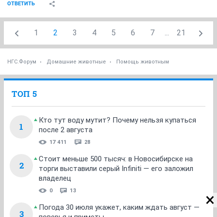
ОТВЕТИТЬ
1
2
3
4
5
6
7
...
21
НГС.Форум
Домашние животные
Помощь животным
ТОП 5
Кто тут воду мутит? Почему нельзя купаться
1
после 2 августа
17 411
28
Стоит меньше 500 тысяч: в Новосибирске на
2
торги выставили серый Infiniti — его заложил
владелец
0
13
Погода 30 июля укажет, каким ждать август —
3