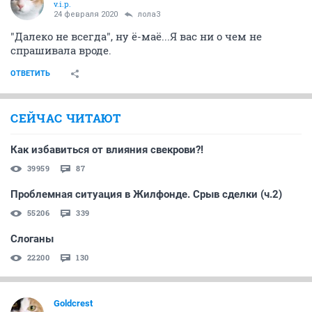
v.i.p.
24 февраля 2020
лола3
"Далеко не всегда", ну ё-маё...Я вас ни о чем не
спрашивала вроде.
ОТВЕТИТЬ
СЕЙЧАС ЧИТАЮТ
Как избавиться от влияния свекрови?!
39959
87
Проблемная ситуация в Жилфoнде. Срыв сделки (ч.2)
55206
339
Слоганы
22200
130
Goldcrest