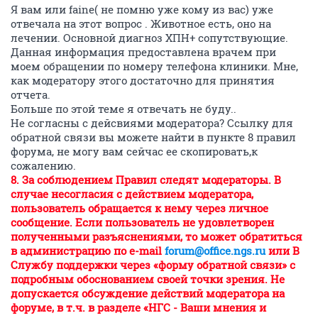
Я вам или faine( не помню уже кому из вас) уже
отвечала на этот вопрос . Животное есть, оно на
лечении. Основной диагноз ХПН+ сопутствующие.
Данная информация предоставлена врачем при
моем обращении по номеру телефона клиники. Мне,
как модератору этого достаточно для принятия
отчета.
Больше по этой теме я отвечать не буду..
Не согласны с дейсвиями модератора? Ссылку для
обратной связи вы можете найти в пункте 8 правил
форума, не могу вам сейчас ее скопировать,к
сожалению.
8. За соблюдением Правил следят модераторы. В
случае несогласия с действием модератора,
пользователь обращается к нему через личное
сообщение. Если пользователь не удовлетворен
полученными разъяснениями, то может обратиться
в администрацию по e-mail
forum@office.ngs.ru
или В
Службу поддержки через «форму обратной связи» с
подробным обоснованием своей точки зрения. Не
допускается обсуждение действий модератора на
форуме, в т.ч. в разделе «НГС - Ваши мнения и