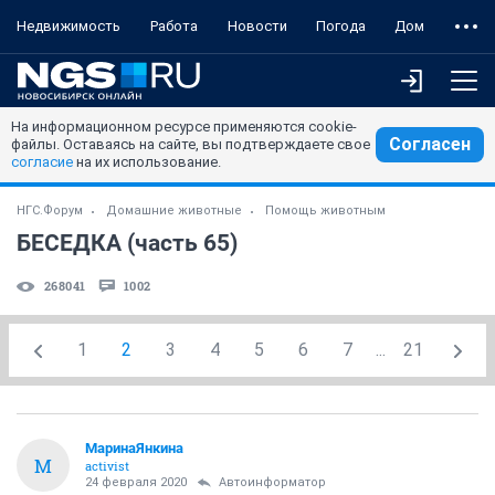
Недвижимость
Работа
Новости
Погода
Дом
На информационном ресурсе применяются cookie-
Согласен
файлы. Оставаясь на сайте, вы подтверждаете свое
согласие
на их использование.
НГС.Форум
Домашние животные
Помощь животным
БЕСЕДКА (часть 65)
268041
1002
1
2
3
4
5
6
7
...
21
МаринаЯнкина
М
activist
24 февраля 2020
Автоинформатор