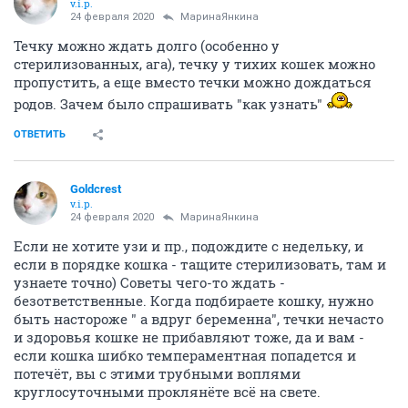
v.i.p.
24 февраля 2020
МаринаЯнкина
Течку можно ждать долго (особенно у
стерилизованных, ага), течку у тихих кошек можно
пропустить, а еще вместо течки можно дождаться
родов. Зачем было спрашивать "как узнать"
ОТВЕТИТЬ
Goldcrest
v.i.p.
24 февраля 2020
МаринаЯнкина
Если не хотите узи и пр., подождите с недельку, и
если в порядке кошка - тащите стерилизовать, там и
узнаете точно) Советы чего-то ждать -
безответственные. Когда подбираете кошку, нужно
быть настороже " а вдруг беременна", течки нечасто
и здоровья кошке не прибавляют тоже, да и вам -
если кошка шибко темпераментная попадется и
потечёт, вы с этими трубными воплями
круглосуточными проклянёте всё на свете.