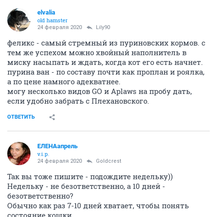
elvalia
old hamster
24 февраля 2020
Lily90
феликс - самый стремный из пуриновских кормов. с
тем же успехом можно хвойный наполнитель в
миску насыпать и ждать, когда кот его есть начнет.
пурина ван - по составу почти как проплан и роялка,
а по цене намного адекватнее.
могу несколько видов GO и Aplaws на пробу дать,
если удобно забрать с Плехановского.
ОТВЕТИТЬ
ЕЛЕНАапрель
v.i.p.
24 февраля 2020
Goldcrest
Так вы тоже пишите - подождите недельку))
Недельку - не безответственно, а 10 дней -
безответственно?
Обычно как раз 7-10 дней хватает, чтобы понять
состояние кошки.