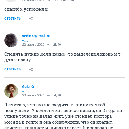
спасибо, успокоили
ОТВЕТИТЬ
vodin72@mail.ru
v.i.p.
22 марта 2020
Lily90
Следить нужно ,если какие -то выделения,кровь и т
д,то к врачу.
ОТВЕТИТЬ
Gala_G
v.i.p.
23 марта 2020
Lily90
Я считаю, что нужно сходить в клинику чтоб
послушали. У коллеги кот сейчас новый, он 2 года на
улице точно на дачах жил, уже отсидел полтора
месяца в тепле и она обнаружила, что он храпит,
свистит, кашляет и широко зевает (кислорода не