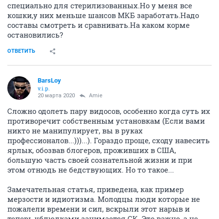
специально для стерилизованных.Но у меня все
кошки,у них меньше шансов МКБ заработать.Надо
составы смотреть и сравнивать.На каком корме
остановились?
ОТВЕТИТЬ
BarsLoy
v.i.p.
20 марта 2020
Amie
Сложно одолеть пару видосов, особенно когда суть их
противоречит собственным установкам (Если вами
никто не манипулирует, вы в руках
профессионалов...)))...). Гораздо проще, сходу навесить
ярлык, обозвав блогеров, проживших в США,
большую часть своей сознательной жизни и при
этом отнюдь не бедствующих. Но то такое...
Замечательная статья, приведена, как пример
мерзости и идиотизма. Молодцы люди которые не
пожалели времени и сил, вскрыли этот нарыв и
теперь ублюдками занимается СК. Это важно, а не