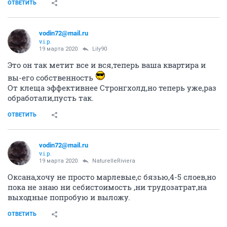
ОТВЕТИТЬ
vodin72@mail.ru
v.i.p.
19 марта 2020
Lily90
Это он так метит все и вся,теперь ваша квартира и
вы-его собственность
От клеща эффективнее Стронгхолд,но теперь уже,раз
обработали,пусть так.
ОТВЕТИТЬ
vodin72@mail.ru
v.i.p.
19 марта 2020
NaturelleRiviera
Оксана,хочу не просто марлевые,с бязью,4-5 слоев,но
пока не знаю ни себистоимость ,ни трудозатрат,на
выходные попробую и выложу.
ОТВЕТИТЬ