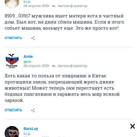
v.i.p.
04 апреля 2020
Автоинформатор
8909...03917 мужчина ишет матери кота в частный
дом. Был кот, на днях сбила машина. Если и этого
собьет машина, возьмут еще. Это же просто кот!
ОТВЕТИТЬ
Amie
guru
06 апреля 2020
Автоинформатор
Хоть какая то польза от эпидемии: в Китае
протащили закон, запрещающий жрать диких
животных! Может теперь они перестанут есть
бедных пангалинов и заражать весь мир всякой
заразой.
ОТВЕТИТЬ
BarsLoy
v.i.p.