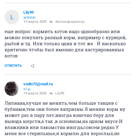
Lily90
L
activist
19 марта 2020
Автоинформатор
еще вопрос: кормить котов надо однообразно или
можно покупать разный корм, например с курицей,
рыбой и тд. Или только один и тот же . И насколько
критично чтобы был именно для кастрированных
котов
ОТВЕТИТЬ
vodin72@mail.ru
v.i.p.
19 марта 2020
Lily90
Лилиана,лучше не менять,чем больше танцев с
бубнами,тем они более капризны.Я меняю корм ну
может раз в пару лет,иногда конечно беру для
вывода шерсти,а так ,в основном,на одном вкусе.И
влажники или лакомства иногда,совсем редко.У
меня все стерильные,я кормлю для взрослых,не