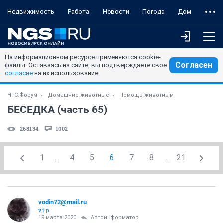
Недвижимость
Работа
Новости
Погода
Дом
На информационном ресурсе применяются cookie-
Согласен
файлы. Оставаясь на сайте, вы подтверждаете свое
согласие
на их использование.
НГС.Форум
Домашние животные
Помощь животным
БЕСЕДКА (часть 65)
268134
1002
1
...
4
5
6
7
8
...
21
vodin72@mail.ru
v.i.p.
19 марта 2020
Автоинформатор