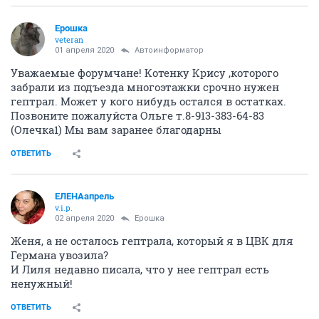
Ерошка
veteran
01 апреля 2020
Автоинформатор
Уважаемые форумчане! Котенку Крису ,которого
забрали из подъезда многоэтажки срочно нужен
гептрал. Может у кого нибудь остался в остатках.
Позвоните пожалуйста Ольге т.8-913-383-64-83
(Олечка1) Мы вам заранее благодарны
ОТВЕТИТЬ
ЕЛЕНАапрель
v.i.p.
02 апреля 2020
Ерошка
Женя, а не осталось гептрала, который я в ЦВК для
Германа увозила?
И Лиля недавно писала, что у нее гептрал есть
ненужный!
ОТВЕТИТЬ