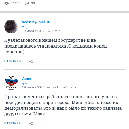
16655
99
vodin72@mail.ru
v.i.p.
19 марта 2020
Amie
Нуачетаковото,в нашем государстве и не
прекращалась эта практика .С кошками копец
конечно(
ОТВЕТИТЬ
Amie
guru
19 марта 2020
vodin72@mail.ru
Про заключенных-рабынь все понятно, это у нас в
порядке вещей с царя-гороха. Меня убил способ их
деморализовать! Это ж надо было до такого садизма
додуматься. Мрак.
ОТВЕТИТЬ