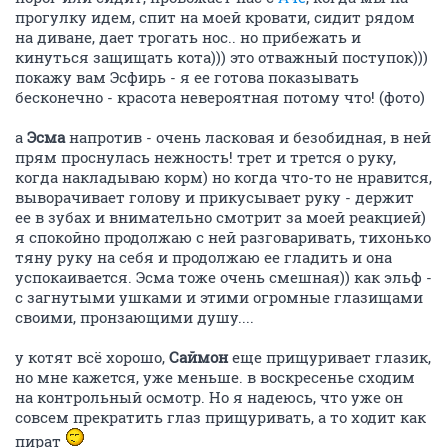
прогулку идем, спит на моей кровати, сидит рядом
на диване, дает трогать нос.. но прибежать и
кинуться защищать кота))) это отважный поступок)))
покажу вам Эсфирь - я ее готова показывать
бесконечно - красота невероятная потому что! (фото)
а
Эсма
напротив - очень ласковая и безобидная, в ней
прям проснулась нежность! трет и трется о руку,
когда накладываю корм) но когда что-то не нравится,
выворачивает голову и прикусывает руку - держит
ее в зубах и внимательно смотрит за моей реакцией)
я спокойно продолжаю с ней разговаривать, тихонько
тяну руку на себя и продолжаю ее гладить и она
успокаивается. Эсма тоже очень смешная)) как эльф -
с загнутыми ушками и этими огромные глазищами
своими, пронзающими душу....
у котят всё хорошо,
Саймон
еще прищуривает глазик,
но мне кажется, уже меньше. в воскресенье сходим
на контрольный осмотр. Но я надеюсь, что уже он
совсем прекратить глаз прищуривать, а то ходит как
пират