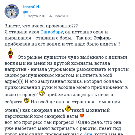
InnesGirl
guru
11 марта 2016
InnesGirl
Знаете, что вчера произошло???
Я ставила укол
Эшкобару
, он истошно орал и
вырывался - ставили с боем... Так вот
Эсфирь
прибежала на его вопли и это надо было видеть!!!
Это рыжее пушистое чудо выбежало с дикими
воплями на меня из другой комнаты, встала
напротив - начала угрожающе размахивать и трясти
своим распушенным хвостом и шипеть в мой
адрес)))) И это зашуганная кошка, которая боялась
прикосновения руки и вообще моего приближения в
свою сторону?
прибежала защищать своего
собрата
Но вообще она не страшная - смешная
очень)) как сахарная вата
такой мохнатый
персиковый ком сахарной ваты
вот это прогресс так прогресс!!! Одно дело, что она
уже выбегает меня встречать с работы, лезет под
порог или сидит, провожает нас с
Аче
, когда мы на