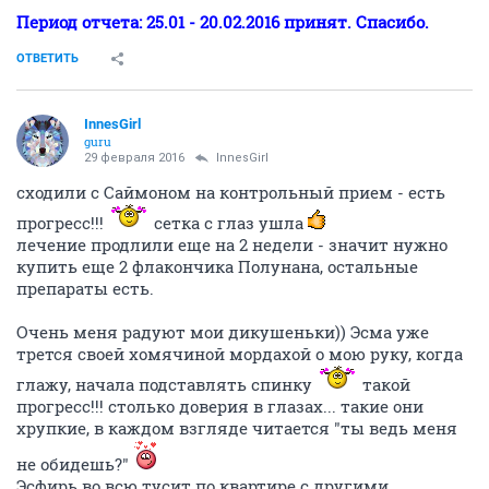
Период отчета: 25.01 - 20.02.2016 принят. Спасибо.
ОТВЕТИТЬ
InnesGirl
guru
29 февраля 2016
InnesGirl
сходили с Саймоном на контрольный прием - есть
прогресс!!!
сетка с глаз ушла
лечение продлили еще на 2 недели - значит нужно
купить еще 2 флакончика Полунана, остальные
препараты есть.
Очень меня радуют мои дикушеньки)) Эсма уже
трется своей хомячиной мордахой о мою руку, когда
глажу, начала подставлять спинку
такой
прогресс!!! столько доверия в глазах... такие они
хрупкие, в каждом взгляде читается "ты ведь меня
не обидешь?"
Эсфирь во всю тусит по квартире с другими