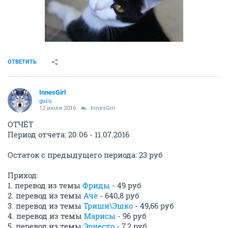
ОТВЕТИТЬ
InnesGirl
guru
12 июля 2016
InnesGirl
ОТЧЁТ
Период отчета: 20.06 - 11.07.2016
Остаток с предыдущего периода: 23 руб
Приход:
1. перевод из темы
Фриды
- 49 руб
2. перевод из темы
Аче
- 640,8 руб
3. перевод из темы
Триши\Эшко
- 49,66 руб
4. перевод из темы
Марисы
- 96 руб
5. перевод из темы
Эрнесто
- 7,2 руб