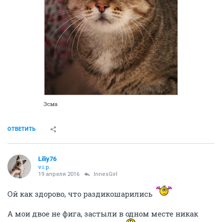
Эсма
ОТВЕТИТЬ
Liliy76
v.i.p.
19 апреля 2016
InnesGirl
Ой как здорово, что раздикошарились
А мои двое не фига, застыли в одном месте никак