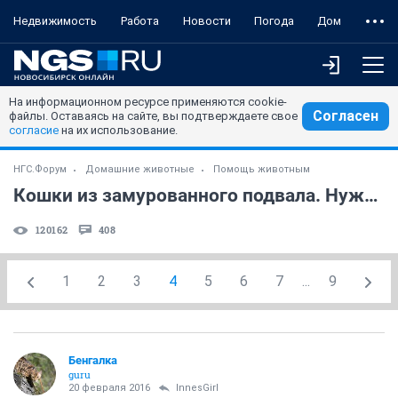
Недвижимость
Работа
Новости
Погода
Дом
На информационном ресурсе применяются cookie-
Согласен
файлы. Оставаясь на сайте, вы подтверждаете свое
согласие
на их использование.
НГС.Форум
Домашние животные
Помощь животным
Кошки из замурованного подвала. Нужна помощь!
120162
408
1
2
3
4
5
6
7
...
9
Бенгалка
guru
20 февраля 2016
InnesGirl