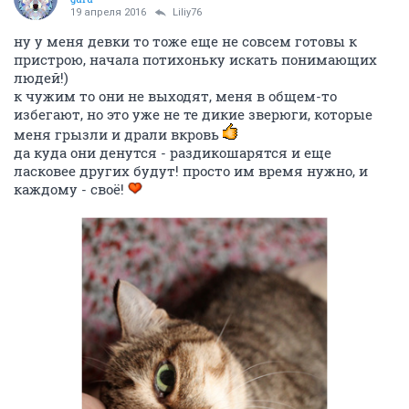
19 апреля 2016
Liliy76
ну у меня девки то тоже еще не совсем готовы к
пристрою, начала потихоньку искать понимающих
людей!)
к чужим то они не выходят, меня в общем-то
избегают, но это уже не те дикие зверюги, которые
меня грызли и драли вкровь
да куда они денутся - раздикошарятся и еще
ласковее других будут! просто им время нужно, и
каждому - своё!