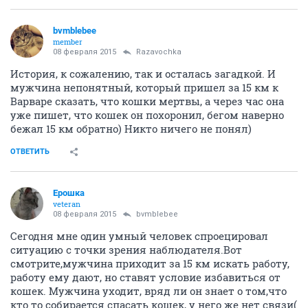
bvmblebee
member
08 февраля 2015
Razavochka
История, к сожалению, так и осталась загадкой. И
мужчина непонятный, который пришел за 15 км к
Варваре сказать, что кошки мертвы, а через час она
уже пишет, что кошек он похоронил, бегом наверно
бежал 15 км обратно) Никто ничего не понял)
ОТВЕТИТЬ
Ерошка
veteran
08 февраля 2015
bvmblebee
Сегодня мне один умный человек спроецировал
ситуацию с точки зрения наблюдателя.Вот
смотрите,мужчина приходит за 15 км искать работу,
работу ему дают, но ставят условие избавиться от
кошек. Мужчина уходит, вряд ли он знает о том,что
кто то собирается спасать кошек, у него же нет связи(