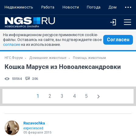
Недвижимость
Работа
Новости
Погода
Дом
На информационном ресурсе применяются cookie-
Согласен
файлы. Оставаясь на сайте, вы подтверждаете свое
согласие
на их использование.
НГС.Форум
Домашние животные
Помощь животным
Кошка Маруся из Новоалександровки
50564
206
1
2
3
4
5
Razavochka
experienced
05 февраля 2015