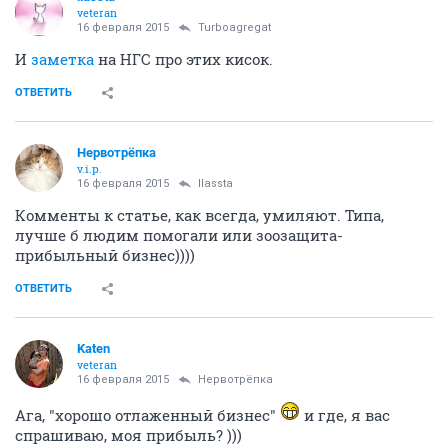
veteran
16 февраля 2015
Turboagregat
И
заметка
на НГС про этих кисок.
ОТВЕТИТЬ
Нервотрёпка
v.i.p.
16 февраля 2015
llassta
Комменты к статье, как всегда, умиляют. Типа,
лучше б людим помогали или зоозащита-
прибыльный бизнес))))
ОТВЕТИТЬ
Katen
veteran
16 февраля 2015
Нервотрёпка
Ага, "хорошо отлаженный бизнес"
и где, я вас
спрашиваю, моя прибыль? )))