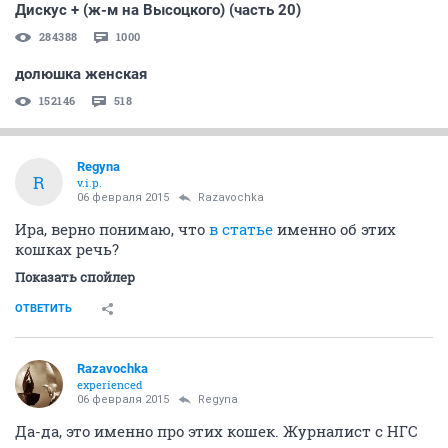
Дискус + (ж-м на Высоцкого) (часть 20)
284388
1000
долюшка женская
152146
518
Regуnа
R
v.i.p.
06 февраля 2015
Razavochka
Ира, верно понимаю, что
в статье
именно об этих
кошках речь?
Показать спойлер
ОТВЕТИТЬ
Razavochka
experienced
06 февраля 2015
Regуnа
Да-да, это именно про этих кошек. Журналист с НГС