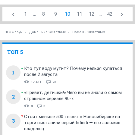
1
...
8
9
10
11
12
...
42
НГС.Форум
Домашние животные
Помощь животным
ТОП 5
Кто тут воду мутит? Почему нельзя купаться
1
после 2 августа
17 411
28
«Привет, детишки!» Чего вы не знали о самом
2
страшном сериале 90-х
0
3
Стоит меньше 500 тысяч: в Новосибирске на
3
торги выставили серый Infiniti — его заложил
владелец