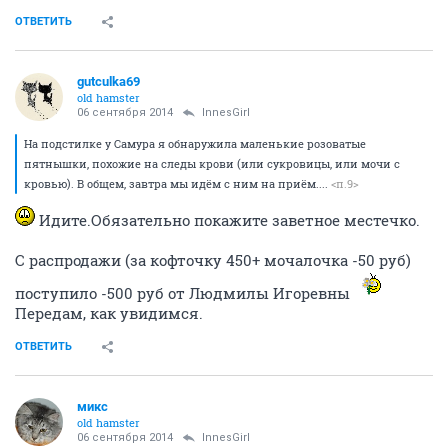
ОТВЕТИТЬ
gutculka69
old hamster
06 сентября 2014
InnesGirl
На подстилке у Самура я обнаружила маленькие розоватые
пятнышки, похожие на следы крови (или сукровицы, или мочи с
кровью). В общем, завтра мы идём с ним на приём....
<п.9>
Идите.Обязательно покажите заветное местечко.
С распродажи (за кофточку 450+ мочалочка -50 руб)
поступило -500 руб от Людмилы Игоревны
Передам, как увидимся.
ОТВЕТИТЬ
микс
old hamster
06 сентября 2014
InnesGirl