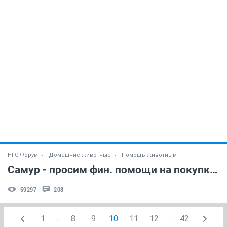
НГС.Форум
Домашние животные
Помощь животным
Самур - просим фин. помощи на покупку лечебного корма!
59297
208
1
...
8
9
10
11
12
...
42