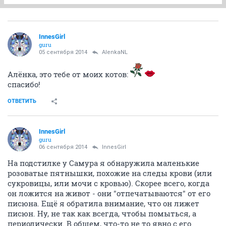
InnesGirl
guru
05 сентября 2014
AlenkaNL
Алёнка, это тебе от моих котов:
спасибо!
ОТВЕТИТЬ
InnesGirl
guru
06 сентября 2014
InnesGirl
На подстилке у Самура я обнаружила маленькие
розоватые пятнышки, похожие на следы крови (или
сукровицы, или мочи с кровью). Скорее всего, когда
он ложится на живот - они "отпечатываются" от его
писюна. Ещё я обратила внимание, что он лижет
писюн. Ну, не так как всегда, чтобы помыться, а
периодически. В общем, что-то не то явно с его