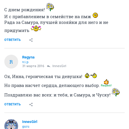
С днем рождения!
И с прибавлением в семействе на пмж
Рада за Самура, лучшей хозяйки для него и не
придумать
ОТВЕТИТЬ
Regуnа
R
v.i.p.
31 марта 2016
InnesGirl
Ох, Инна, героическая ты девушка!
Но права насчет сердца, делающего выбор.
Поздравляю вас всех: и тебя, и Самура, и Чуску!
ОТВЕТИТЬ
InnesGirl
guru