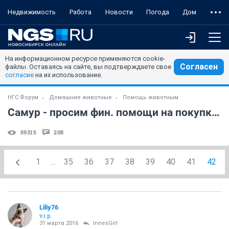
Недвижимость
Работа
Новости
Погода
Дом
На информационном ресурсе применяются cookie-
Согласен
файлы. Оставаясь на сайте, вы подтверждаете свое
согласие
на их использование.
НГС.Форум
Домашние животные
Помощь животным
Самур - просим фин. помощи на покупку лечебного корма!
59315
208
1
...
35
36
37
38
39
40
41
42
Liliy76
v.i.p.
31 марта 2016
InnesGirl