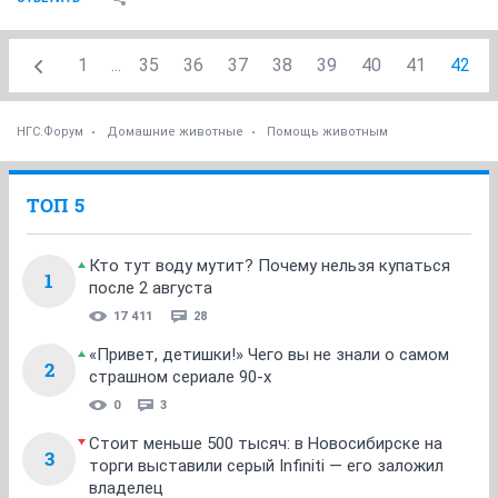
1
...
35
36
37
38
39
40
41
42
НГС.Форум
Домашние животные
Помощь животным
ТОП 5
Кто тут воду мутит? Почему нельзя купаться
1
после 2 августа
17 411
28
«Привет, детишки!» Чего вы не знали о самом
2
страшном сериале 90-х
0
3
Стоит меньше 500 тысяч: в Новосибирске на
3
торги выставили серый Infiniti — его заложил
владелец