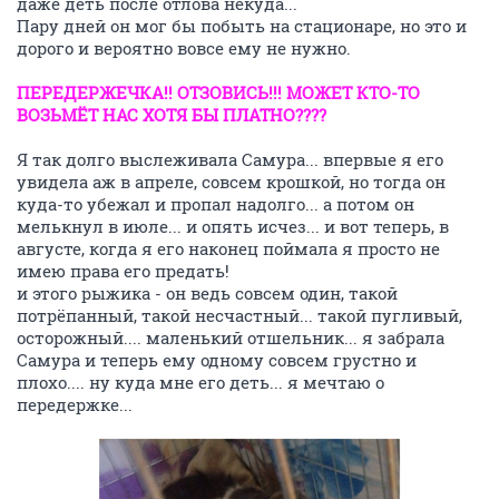
даже деть после отлова некуда...
Пару дней он мог бы побыть на стационаре, но это и
дорого и вероятно вовсе ему не нужно.
ПЕРЕДЕРЖЕЧКА!! ОТЗОВИСЬ!!! МОЖЕТ КТО-ТО
ВОЗЬМЁТ НАС ХОТЯ БЫ ПЛАТНО????
Я так долго выслеживала Самура... впервые я его
увидела аж в апреле, совсем крошкой, но тогда он
куда-то убежал и пропал надолго... а потом он
мелькнул в июле... и опять исчез... и вот теперь, в
августе, когда я его наконец поймала я просто не
имею права его предать!
и этого рыжика - он ведь совсем один, такой
потрёпанный, такой несчастный... такой пугливый,
осторожный.... маленький отшельник... я забрала
Самура и теперь ему одному совсем грустно и
плохо.... ну куда мне его деть... я мечтаю о
передержке...