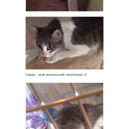
Самур - мой маленький зверёныш <3