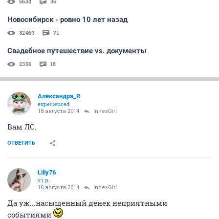
5634
35
Новосибирск - ровно 10 лет назад
32463
71
Свадебное путешествие vs. документы
2356
18
Александра_R
experienced
18 августа 2014
InnesGirl
Вам ЛС.
ОТВЕТИТЬ
Liliy76
v.i.p.
18 августа 2014
InnesGirl
Да уж...насыщенный денек неприятными
событиями