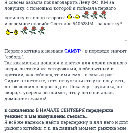
Я совсем забыла поблагодарить Лену ФС_КМ за
ловушку, с помощью которой я поймала первого
котишку и ловлю второго!
и огромное спасибо Светлане 540628161 - за клетку!!
______________________________________________________
Первого котика я назвала
САМУР
- в переводе значит
"соболь".
Так как малыш попался в клетку для ловли пушного
зверя, он такой же осторожный, любопытный и
кроткий, как соболёк, то имя ему - в самый раз!
Сидит в клеточке, хотя отпускали его уже погулять,
лоток освоил с первого дня. Пока ещё трусишка, но
скоро, я уверена он поймёт, что у него началась
домашняя жизнь!
к сожалению В НАЧАЛЕ СЕНТЯБРЯ передержка
уезжает и мы вынуждены съехать...
Я всё же надеюсь найти передержку и для него и для
рыжего котейки, т.к. на данный момент рыжика мне