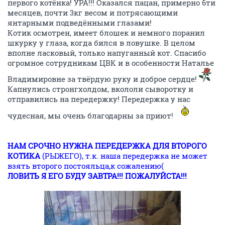
первого котёнка! УРА!!! Оказался пацан, примерно 6ти
месяцев, почти 3кг весом и потрясающими
янтарными подведёнными глазами!
Котик осмотрен, имеет блошек и немного поранил
шкурку у глаза, когда бился в ловушке. В целом
вполне ласковый, только напуганный кот. Спасибо
огромное сотрудникам ЦВК и в особенности Наталье
Владимировне за твёрдую руку и доброе сердце!
Капнулись стронгхолдом, вкололи сыворотку и
отправились на передержку! Передержка у нас
чудесная, мы очень благодарны за приют!
НАМ СРОЧНО НУЖНА ПЕРЕДЕРЖКА ДЛЯ ВТОРОГО
КОТИКА
(РЫЖЕГО), т.к. наша передержка не может
взять второго постояльца,к сожалению(
ЛОВИТЬ Я ЕГО БУДУ ЗАВТРА!!! ПОЖАЛУЙСТА!!!