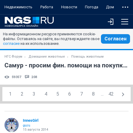
Недвижимость
Работа
Новости
Погода
Дом
На информационном ресурсе применяются cookie-
Согласен
файлы. Оставаясь на сайте, вы подтверждаете свое
согласие
на их использование.
НГС.Форум
Домашние животные
Помощь животным
Самур - просим фин. помощи на покупку лечебного корма!
59357
208
1
2
3
4
5
6
7
8
...
42
InnesGirl
guru
15 августа 2014