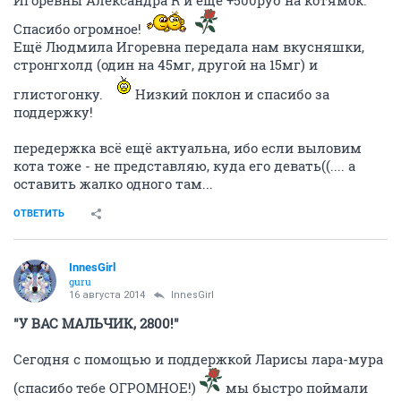
Игоревны Александра R и ещё +500руб на котямок.
Спасибо огромное!
Ещё Людмила Игоревна передала нам вкусняшки,
стронгхолд (один на 45мг, другой на 15мг) и
глистогонку.
Низкий поклон и спасибо за
поддержку!
передержка всё ещё актуальна, ибо если выловим
кота тоже - не представляю, куда его девать((.... а
оставить жалко одного там...
ОТВЕТИТЬ
InnesGirl
guru
16 августа 2014
InnesGirl
"У ВАС МАЛЬЧИК, 2800!"
Сегодня с помощью и поддержкой Ларисы лара-мура
(спасибо тебе ОГРОМНОЕ!)
мы быстро поймали