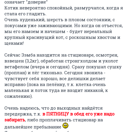
означает "доверие"
Котик невероятно спокойный, размурчался, когда я
стала его гладить.
Очень худенький, шерсть в плохом состоянии, с
покусами уже заживающими. Но когда он отъестся,
мы его намоем и начешем - будет нереальный
крупный красивущий кот, с роскошным хвостом и
щеками!
Сейчас Зэмба находится на стационаре, осмотрен,
взвешен (3,2кг), обработан стронгхолдом и уколот
ветафелом (вчера и сегодня). Сразу покушал сушку
(проплан) и лёг тихонько. Сегодня звонила -
чувствует себя хорошо, все делишки делает
исправно (пока на пелёнку, т.к. клетка очень
маленькая и лоток туда не входит никакой, к
сожалению).
Очень надеюсь, что до выходных найдётся
передержка, т.к.
в ПЯТНИЦУ в обед его уже надо
забирать
, либо проплачивать стационар на
дальнейшее пребывание