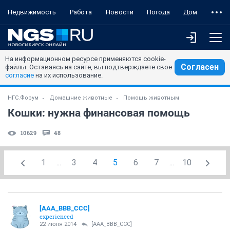
Недвижимость
Работа
Новости
Погода
Дом
На информационном ресурсе применяются cookie-
Согласен
файлы. Оставаясь на сайте, вы подтверждаете свое
согласие
на их использование.
НГС.Форум
Домашние животные
Помощь животным
Кошки: нужна финансовая помощь
10629
48
1
...
3
4
5
6
7
...
10
[AAA_BBB_CCC]
experienced
22 июля 2014
[AAA_BBB_CCC]