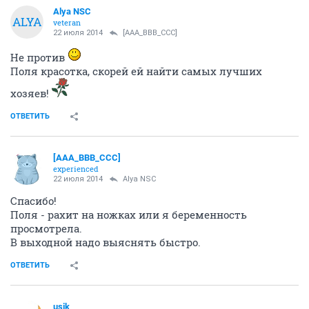
Alya NSC
ALYA
veteran
22 июля 2014
[AAA_BBB_CCC]
Не против
Поля красотка, скорей ей найти самых лучших
хозяев!
ОТВЕТИТЬ
[AAA_BBB_CCC]
experienced
22 июля 2014
Alya NSC
Спасибо!
Поля - рахит на ножках или я беременность
просмотрела.
В выходной надо выяснять быстро.
ОТВЕТИТЬ
usik