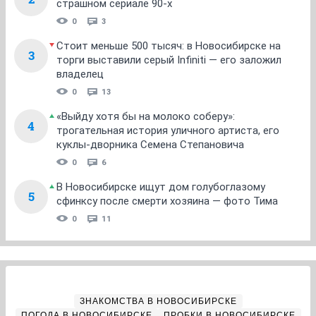
страшном сериале 90-х
0
3
Стоит меньше 500 тысяч: в Новосибирске на
3
торги выставили серый Infiniti — его заложил
владелец
0
13
«Выйду хотя бы на молоко соберу»:
4
трогательная история уличного артиста, его
куклы-дворника Семена Степановича
0
6
В Новосибирске ищут дом голубоглазому
5
сфинксу после смерти хозяина — фото Тима
0
11
ЗНАКОМСТВА В НОВОСИБИРСКЕ
ПОГОДА В НОВОСИБИРСКЕ
ПРОБКИ В НОВОСИБИРСКЕ