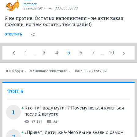
member
22 июля 2014
[AAA_BBB_CCC]
Я не против. Остатки наполнителя - не ахти какая
помощь, но чем богаты, тем и рады))
ОТВЕТИТЬ
1
...
3
4
5
6
7
...
10
НГС.Форум
Домашние животные
Помощь животным
ТОП 5
Кто тут воду мутит? Почему нельзя купаться
1
после 2 августа
17 411
28
«Привет, детишки!» Чего вы не знали о самом
2