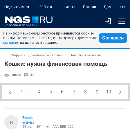
Недвижимость
Работа
Новости
Погода
Дом
На информационном ресурсе применяются cookie-
Согласен
файлы. Оставаясь на сайте, вы подтверждаете свое
согласие
на их использование.
НГС.Форум
Домашние животные
Помощь животным
Кошки: нужна финансовая помощь
10630
48
1
...
4
5
6
7
8
9
10
ElenaL
E
activist
23 июля 2014
[AAA_BBB_CCC]