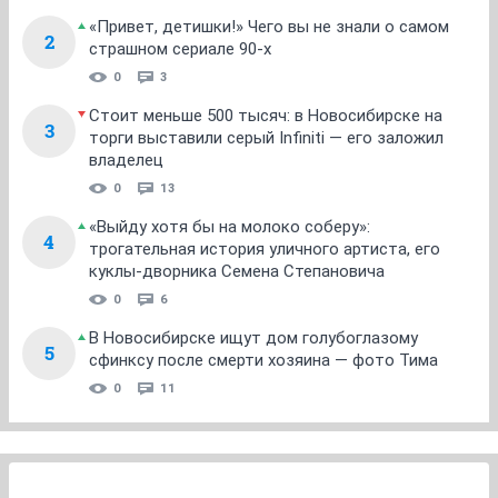
«Привет, детишки!» Чего вы не знали о самом
2
страшном сериале 90-х
0
3
Стоит меньше 500 тысяч: в Новосибирске на
3
торги выставили серый Infiniti — его заложил
владелец
0
13
«Выйду хотя бы на молоко соберу»:
4
трогательная история уличного артиста, его
куклы-дворника Семена Степановича
0
6
В Новосибирске ищут дом голубоглазому
5
сфинксу после смерти хозяина — фото Тима
0
11