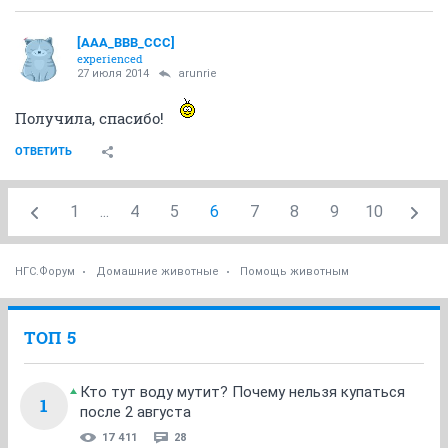
[AAA_BBB_CCC]
experienced
27 июля 2014
arunrie
Получила, спасибо!
ОТВЕТИТЬ
1
...
4
5
6
7
8
9
10
НГС.Форум
Домашние животные
Помощь животным
ТОП 5
Кто тут воду мутит? Почему нельзя купаться
1
после 2 августа
17 411
28