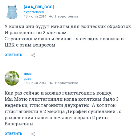
[AAA_BBB_CCC]
experienced
18 июня 2014
Нервотрёпка
У кошки они будут изъяты для всяческих обработок.
И расселены по 2 клеткам.
Стронгхолд можно и сейчас - я сегодня звонила в
ЦВК с этим вопросом.
ОТВЕТИТЬ
musi
guru
18 июня 2014
Нервотрёпка
Как раз сейчас и можно глистагонить кошку.
Мы Мотю глистагонили когда котяткам было 3
недельки, глистагонили двукратно. А котяток
глистагонили в 2 месяца Дирофен суспензией , с
разрешения нашего лечащего врача Ирины
Валерьевны.
ОТВЕТИТЬ