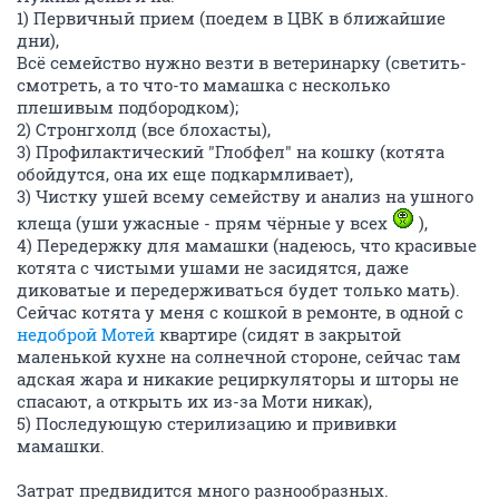
1) Первичный прием (поедем в ЦВК в ближайшие
дни),
Всё семейство нужно везти в ветеринарку (светить-
смотреть, а то что-то мамашка с несколько
плешивым подбородком);
2) Стронгхолд (все блохасты),
3) Профилактический "Глобфел" на кошку (котята
обойдутся, она их еще подкармливает),
3) Чистку ушей всему семейству и анализ на ушного
клеща (уши ужасные - прям чёрные у всех
),
4) Передержку для мамашки (надеюсь, что красивые
котята с чистыми ушами не засидятся, даже
диковатые и передерживаться будет только мать).
Сейчас котята у меня с кошкой в ремонте, в одной с
недоброй Мотей
квартире (сидят в закрытой
маленькой кухне на солнечной стороне, сейчас там
адская жара и никакие рециркуляторы и шторы не
спасают, а открыть их из-за Моти никак),
5) Последующую стерилизацию и прививки
мамашки.
Затрат предвидится много разнообразных.