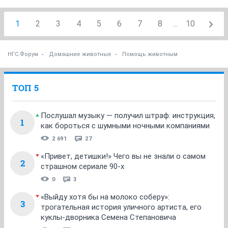
1
2
3
4
5
6
7
8
...
10
НГС.Форум
Домашние животные
Помощь животным
ТОП 5
Послушал музыку — получил штраф: инструкция,
1
как бороться с шумными ночными компаниями
2 691
27
«Привет, детишки!» Чего вы не знали о самом
2
страшном сериале 90-х
0
3
«Выйду хотя бы на молоко соберу»:
3
трогательная история уличного артиста, его
куклы-дворника Семена Степановича