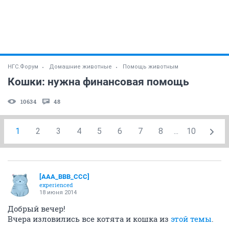
НГС.Форум
Домашние животные
Помощь животным
Кошки: нужна финансовая помощь
10634
48
1
2
3
4
5
6
7
8
...
10
[AAA_BBB_CCC]
experienced
18 июня 2014
Добрый вечер!
Вчера изловились все котята и кошка из
этой темы
.