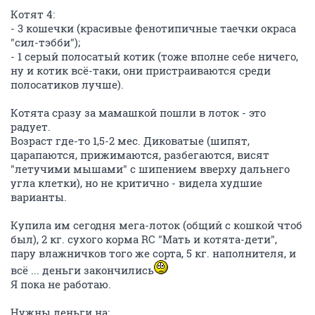
Котят 4:
- 3 кошечки (красивые фенотипичные таечки окраса
"сил-тэбби");
- 1 серый полосатый котик (тоже вполне себе ничего,
ну и котик всё-таки, они пристраиваются среди
полосатиков лучше).
Котята сразу за мамашкой пошли в лоток - это
радует.
Возраст где-то 1,5-2 мес. Диковатые (шипят,
царапаются, прижимаются, разбегаются, висят
"летучими мышами" с шипением вверху дальнего
угла клетки), но не критично - видела худшие
варианты.
Купила им сегодня мега-лоток (общий с кошкой чтоб
был), 2 кг. сухого корма RC "Мать и котята-дети",
пару влажничков того же сорта, 5 кг. наполнителя, и
всё ... деньги закончились
Я пока не работаю.
Нужны деньги на: