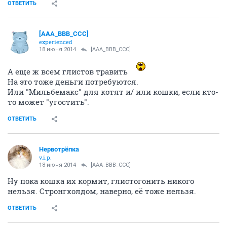
ОТВЕТИТЬ
[AAA_BBB_CCC]
experienced
18 июня 2014
[AAA_BBB_CCC]
А еще ж всем глистов травить
На это тоже деньги потребуются.
Или "Мильбемакс" для котят и/ или кошки, если кто-
то может "угостить".
ОТВЕТИТЬ
Нервотрёпка
v.i.p.
18 июня 2014
[AAA_BBB_CCC]
Ну пока кошка их кормит, глистогонить никого
нельзя. Стронгхолдом, наверно, её тоже нельзя.
ОТВЕТИТЬ