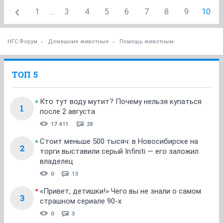
1
...
3
4
5
6
7
8
9
10
НГС.Форум
Домашние животные
Помощь животным
ТОП 5
Кто тут воду мутит? Почему нельзя купаться
1
после 2 августа
17 411
28
Стоит меньше 500 тысяч: в Новосибирске на
2
торги выставили серый Infiniti — его заложил
владелец
0
13
«Привет, детишки!» Чего вы не знали о самом
3
страшном сериале 90-х
0
3