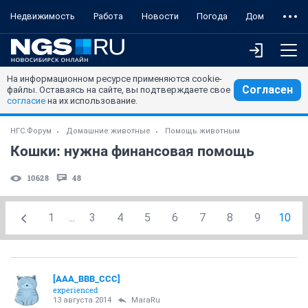
Недвижимость
Работа
Новости
Погода
Дом
На информационном ресурсе применяются cookie-
Согласен
файлы. Оставаясь на сайте, вы подтверждаете свое
согласие
на их использование.
НГС.Форум
Домашние животные
Помощь животным
Кошки: нужна финансовая помощь
10628
48
1
...
3
4
5
6
7
8
9
10
[AAA_BBB_CCC]
experienced
13 августа 2014
MaraRu