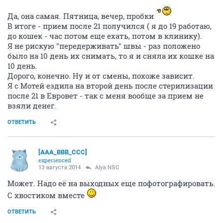
Да, она самая. Пятница, вечер, пробки
В итоге - прием после 21 получился ( я до 19 работаю,
до кошек - час потом еще ехать, потом в клинику).
Я не рискую "передерживать" швы - раз положено
было на 10 день их снимать, то я и сняла их кошке на
10 день.
Дорого, конечно. Ну и от смены, похоже зависит.
Я с Мотей ездила на второй день после стерилизации
после 21 в Евровет - так с меня вообще за прием не
взяли денег.
ОТВЕТИТЬ
[AAA_BBB_CCC]
experienced
13 августа 2014
Alya NSC
Может. Надо её на выходных еще пофотографировать.
С хвостиком вместе
ОТВЕТИТЬ