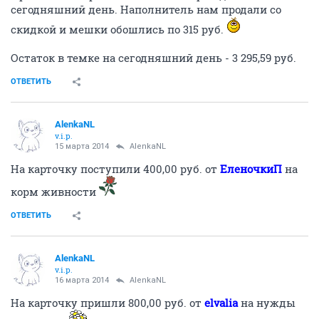
по разные стороны двери друг на друга воем
исходят. На ночь кого-то приходится в клетку
закрывать и накрывать чем-то, что изолировать от
всего. Спал, чтобы, а не выл, вызывая на честный
бой!
А Чип как "строил"Всех, так и продолжает. Марго он
считает просто своей личной собственностью, никого
к ней не подпускает, а Дика пытается под себя
"подмять" . Вот ведь шелупонь! Он Дику до колена
едва достает, а нападает как равный!
ОТВЕТИТЬ
AlenkaNL
v.i.p.
14 марта 2014
AlenkaNL
На карточку поступили 500,00 руб. от
OKN
на нужды
живности
ОТВЕТИТЬ