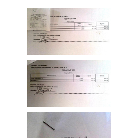
НГС.Форум
Домашние животные
Помощь животным
Помощь животным из Искитима (часть 2)
206069
1000
1
...
17
18
19
20
21
...
41
NataliRa
N
activist
09 марта 2014
Автоинформатор
Дорогие дамы-форумчанки!
Поздравляю с Женским Днём!
И желаю, чтобы в нём
Уместились ожерельем:
Духи, шуба, украшенья,
Утром — завтрак и цветы,
Днём — кафе без суеты,
Бутики, салоны спа,