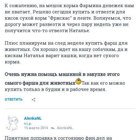
и поддержку кото-собо-компашки! Без Вашей помощи
им пока не выжить... И они как понимают это. Что
удивляет. Но в день, когда ждем Леночку с Лешей
они просто не отходят от окна. Они ведь в
большинстве свободно по дому гуляют. Ладно бы по
запаху в момент когда привезли кормежку, но ведь
они с утра сидят! Я же не знаю день заранее, вот по
поведению команды кошаче-собачьей научилась
определять, когда Лена с Лешей приедут!
На сушку набрасываются прямо с азартом. А поднос
просто из рук выбивают. И фарш полюбили.
Пыталась их кормить по тарелочкам и мисочкам, но
номер не прошел. Теперь с общего блюда едят. Им
так удобней! Тоже весну почуяли, носятся все как
оголтелые, играют, воюют и слава Богу!
Сегодня Мадам и Буга впервые за всю зиму
высунули нос на улицу и отправились гулять!
Значит весна наступает! Как же хорошо, что Мадам
стерилизована, а Буга кастрирован! Прошлой весной
я сильно боялась гулок Мадам. А теперь я
совершенно спокойна! Вот только здоровяка
блондинистого надо срочно кастрировать! Его гулки
носят весьма целенаправленный характер. Буга и он