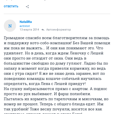
будут очень благодарны
ОТВЕТИТЬ
СЕЙЧАС ЧИТАЮТ
неужели джуниоры перевелись?
50386
194
Отношение к бывшим
50447
378
Конкретный вариант покупки, оцените пож.
2499
26
AlenkaNL
v.i.p.
12 марта 2014
AlenkaNL
На карточку поступила 1 000,00 руб от
Барабашечки