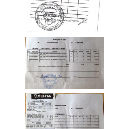
AlenkaNL
v.i.p.
15 марта 2014
AlenkaNL
На карточку поступили 400,00 руб. от
ЕленочкиП
на
корм живности
ОТВЕТИТЬ
AlenkaNL
v.i.p.
16 марта 2014
AlenkaNL
На карточку пришли 800,00 руб. от
elvalia
на нужды
живности
ОТВЕТИТЬ
AlenkaNL
v.i.p.
16 марта 2014
AlenkaNL