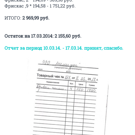
кискам Наталья варит кашки, когда нет сухого
корма.
Очень нужна помощь машиной в закупке этого
самого фарша для животных
Так как его можно
купить только в будни и в рабочее время.
ОТВЕТИТЬ
AlenkaNL
v.i.p.
15 марта 2014
AlenkaNL
Приятная поправка к состоянию фин.дел на
сегодняшний день. Наполнитель нам продали со
скидкой и мешки обошлись по 315 руб.
Остаток в темке на сегодняшний день - 3 295,59 руб.
ОТВЕТИТЬ