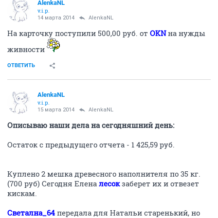
ОТВЕТИТЬ
AlenkaNL
v.i.p.
12 марта 2014
AlenkaNL
Отписываюсь по состоянию фин. дел на
сегодняшний день
:
Остаток с предыдущего отчета - 1 425,59 руб.
Куплено 2 мешка древесного наполнителя по 35 кг. -
700 руб.
Поступило на карточку для приобретения корма
живности:
Барабашечка
- 1 000,00 руб.
andygan
- 1 000,00 руб.
Остаток в темке - 2 725,59 руб.
ОТВЕТИТЬ