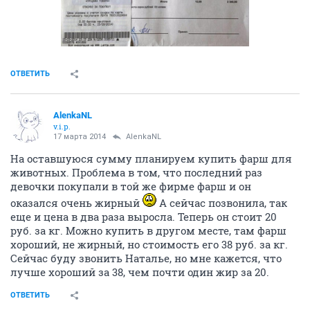
Вчера Елена
лесок
с супругом отвезли наполнитель
для живности
По дороге купили Фрискаса котам и
растительного масла для собачек. Отчет выложу
завтра, так как сейчас нет возможности обработать
фото чеков.
ОТВЕТИТЬ
AlenkaNL
v.i.p.
17 марта 2014
AlenkaNL
Период отчета: 10.03.2014 – 17.03.2014
Остаток с предыдущего периода: 1 425,59 руб.
Приход
за истекший период:
Барабашечка
- 1 000,00 руб.
andygan
- 1 000,00 руб.