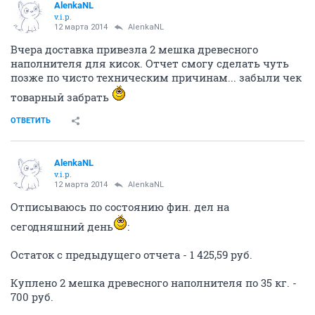
ОТВЕТИТЬ
Starka2010
veteran
09 марта 2014
AlenkaNL
Девочки, большая просьба: заберите у меня сухари и
регистратор...
ОТВЕТИТЬ
AlenkaNL
v.i.p.
09 марта 2014
Starka2010
Да рада бы ))) Но пока в Ваши края никак путь не
лежит. Пока все больше по Октябрьскому и
Дзержинскому районам путешествую.