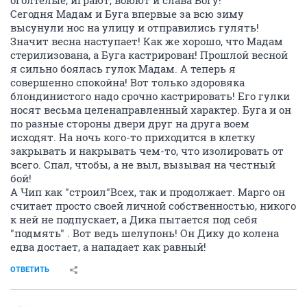
на корм живности
ОТВЕТИТЬ
AlenkaNL
v.i.p.
12 марта 2014
AlenkaNL
На карточку поступила 1 000,00 руб. от
andygan
на
корм зверикам.
ОТВЕТИТЬ
AlenkaNL
v.i.p.
12 марта 2014
AlenkaNL
Вчера доставка привезла 2 мешка древесного
наполнителя для кисок. Отчет смогу сделать чуть
позже по чисто техническим причинам... забыли чек
товарный забрать