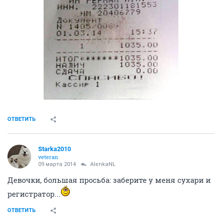
Чтоб кружилась голова.
Рядом трепетный мужчина,
Поцелуи без причины,
Серенады под окном,
Чтоб завидовал весь дом,
Ещё быть всегда любимой
И конечно же счастливой!
ОТВЕТИТЬ
AlenkaNL
v.i.p.
09 марта 2014
AlenkaNL
Спасибо большое
Анонимному благотворителю
за 4
бутылки растительного масла для собачек!
ОТВЕТИТЬ
AlenkaNL
v.i.p.