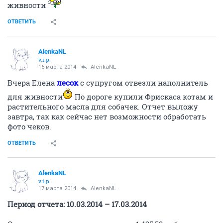
AlenkaNL
v.i.p.
15 марта 2014
AlenkaNL
Описываю наши дела на сегодняшний день:
Остаток с предыдущего отчета - 1 425,59 руб.
Куплено 2 мешка древесного наполнителя по 35 кг.
(700 руб) Сегодня Елена
лесок
заберет их и отвезет
кискам.
Светална_64
передала для Натальи старенький, но
шустрый компьютер, если получится, то сегодня
тоже передам его Елене. Плюс Светлана собрала для
Натальиных звериков разные нужности.
Спасибо
Анонимному благотворителю
за
приобретение и передачу для Натальи кварцевой
лампы!