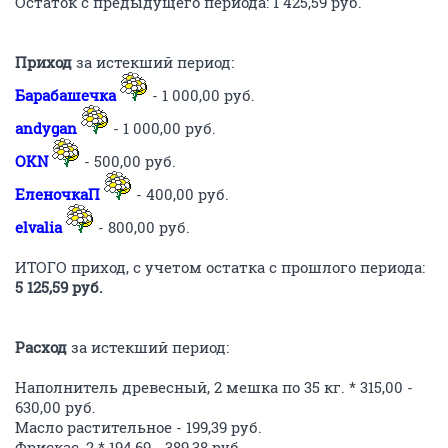
Поступило на карточку для приобретения корма
живности с последнего отчета:
Барабашечка
- 1 000,00 руб.
andygan
- 1 000,00 руб.
OKN
- 500 руб.
Остаток в темке на сегодняшний день - 3 225,59 руб.
ОТВЕТИТЬ
AlenkaNL
v.i.p.
15 марта 2014
AlenkaNL
К сожалению, на мешок корма Фармина денежек нам
не хватает. Решено сегодня купить и отвезти для
кисок сухой корм "Фрискас" в ленте. Волнуемся, что
дорогу может развезти и через пару недель уже не
получится что-то отвезти Наталье.
Плюс планируем на след.неделе купить фарш для
животных. Он хорошо идет на кашу собачкам, да и