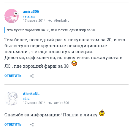
OKN
- 500,00 руб.
ЕленочкаП
- 400,00 руб.
elvalia
- 800,00 руб.
ИТОГО приход, с учетом остатка с прошлого периода:
5 125,59 руб.
Расход
за истекший период:
Наполнитель древесный, 2 мешка по 35 кг. * 315,00 -
630,00 руб.
Масло растительное - 199,39 руб.
Фрискас, 2 * 194,69 - 389,38 руб.
Фрискас ,9 * 194,58 - 1 751,22 руб.
ИТОГО:
2 969,99 руб.
Остаток на 17.03.2014: 2 155,60 руб.
Отчет за период 10.03.14. - 17.03.14. принят, спасибо.