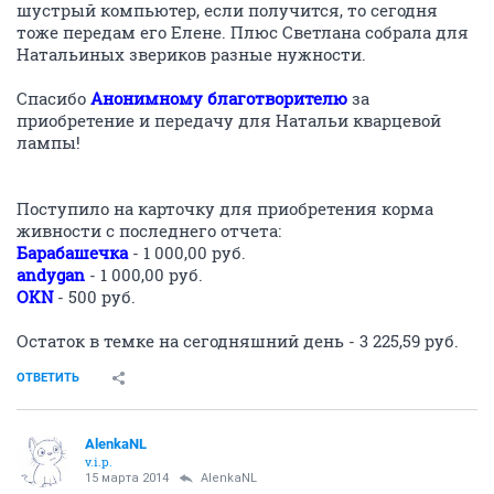
AlenkaNL
v.i.p.
12 марта 2014
AlenkaNL
В ближайшее время планируем купить в оптовой фирме корм для
кисок. Цены на сегодняшний день:
Matisse Chicken & Rice д/кош. Курица-рис 20кг (Farmina) - 3 598,00 руб.
Прохвост конс. д/кош. Курица 415г - 34,22 руб.
Консервы Наталья дает мелким и слабеньким, но в основном, все
киски с удовольствием грызут сушку
Если кто-то захочет помочь кискам на корм, они
будут очень благодарны
ОТВЕТИТЬ
NataliRa
N
activist
13 марта 2014
Автоинформатор
Громадное спасибо всем благотворителям за помощь