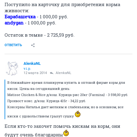
ОТВЕТИТЬ
AlenkaNL
v.i.p.
11 марта 2014
AlenkaNL
Сегодня вечером должны доставить 2 мешка
древесного наполнителя для кошек. После его
покупки в темке останется около 725,00.
В ближайшее время планируем купить в оптовой
фирме корм для кисок. Цены на сегодняшний день:
Matisse Chicken & Rice д/кош. Курица-рис 20кг
(Farmina) - 3 598,00 руб.
Прохвост конс. д/кош. Курица 415г - 34,22 руб.
Консервы Наталья дает мелким и слабеньким, но в
основном, все киски с удовольствием грызут сушку
Если кто-то захочет помочь кискам на корм, они