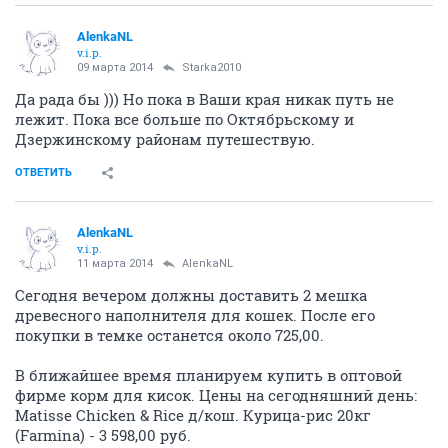
09 марта 2014
NataliRa
Наталь, спасибо! И вас с праздником и всего самого
доброго и светлого
ОТВЕТИТЬ
AlenkaNL
v.i.p.
09 марта 2014
AlenkaNL
Период отчета: 29.02.2014 – 09.03.2014
Остаток с предыдущего периода: 2 460,59 руб.
Приход
за истекший период:
Лесок
- помощь в закупке крупы и автопомощь
Leya
- сотовый телефон с зарядкой
ИТОГО приход, с учетом остатка с прошлого периода: