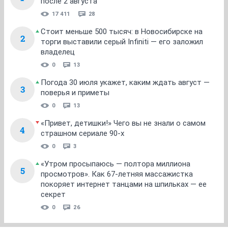
после 2 августа
17 411
28
Стоит меньше 500 тысяч: в Новосибирске на
2
торги выставили серый Infiniti — его заложил
владелец
0
13
Погода 30 июля укажет, каким ждать август —
3
поверья и приметы
0
13
«Привет, детишки!» Чего вы не знали о самом
4
страшном сериале 90-х
0
3
«Утром просыпаюсь — полтора миллиона
5
просмотров». Как 67-летняя массажистка
покоряет интернет танцами на шпильках — ее
секрет
0
26