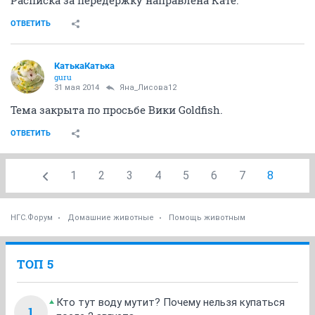
Расписка за передержку направлена Кате.
ОТВЕТИТЬ
КатькаКатька
guru
31 мая 2014
Яна_Лисова12
Тема закрыта по просьбе Вики Goldfish.
ОТВЕТИТЬ
1
2
3
4
5
6
7
8
НГС.Форум
Домашние животные
Помощь животным
ТОП 5
Кто тут воду мутит? Почему нельзя купаться
1