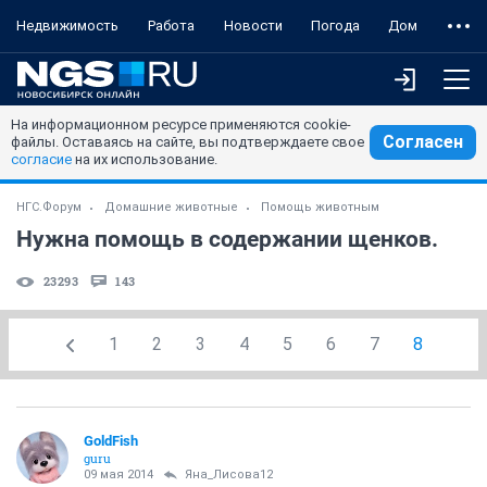
Недвижимость
Работа
Новости
Погода
Дом
На информационном ресурсе применяются cookie-
Согласен
файлы. Оставаясь на сайте, вы подтверждаете свое
согласие
на их использование.
НГС.Форум
Домашние животные
Помощь животным
Нужна помощь в содержании щенков.
23293
143
1
2
3
4
5
6
7
8
GoldFish
guru
09 мая 2014
Яна_Лисова12