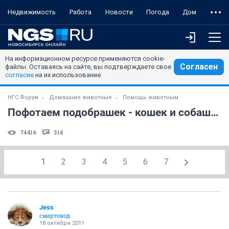
Недвижимость
Работа
Новости
Погода
Дом
На информационном ресурсе применяются cookie-
Согласен
файлы. Оставаясь на сайте, вы подтверждаете свое
согласие
на их использование.
НГС.Форум
Домашние животные
Помощь животным
Пофотаем подобрашек - кошек и собашек:)
74416
314
1
2
3
4
5
6
7
Jess
смартовод
18 октября 2011