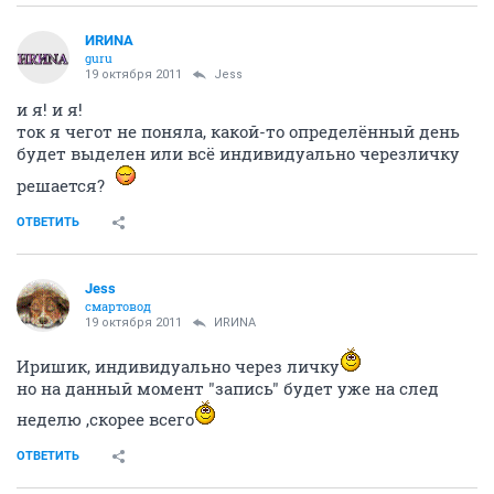
ИRИNА
guru
19 октября 2011
Jess
и я! и я!
ток я чегот не поняла, какой-то определённый день
будет выделен или всё индивидуально черезличку
решается?
ОТВЕТИТЬ
Jess
смартовод
19 октября 2011
ИRИNА
Иришик, индивидуально через личку
но на данный момент "запись" будет уже на след
неделю ,скорее всего
ОТВЕТИТЬ