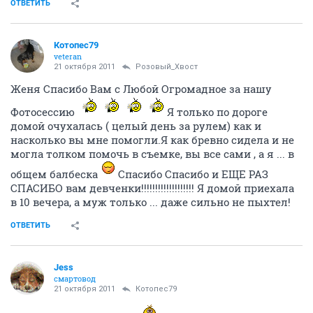
ОТВЕТИТЬ
Котопес79
veteran
21 октября 2011
Розовый_Хвост
Женя Спасибо Вам с Любой Огромадное за нашу
Фотосессию
Я только по дороге
домой очухалась ( целый день за рулем) как и
насколько вы мне помогли.Я как бревно сидела и не
могла толком помочь в съемке, вы все сами , а я ... в
общем балбеска
Спасибо Спасибо и ЕЩЕ РАЗ
СПАСИБО вам девченки!!!!!!!!!!!!!!!!!!! Я домой приехала
в 10 вечера, а муж только ... даже сильно не пыхтел!
ОТВЕТИТЬ
Jess
смартовод
21 октября 2011
Котопес79