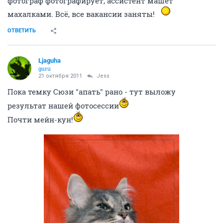
фотограф фотографирует, ассистент машет
махалками. Всё, все вакансии заняты!
ОТВЕТИТЬ
Ljaguha
guru
21 октября 2011
Jess
Пока темку Сюзи "апать" рано - тут выложу
результат нашей фотосессии
Почти мейн-кун!