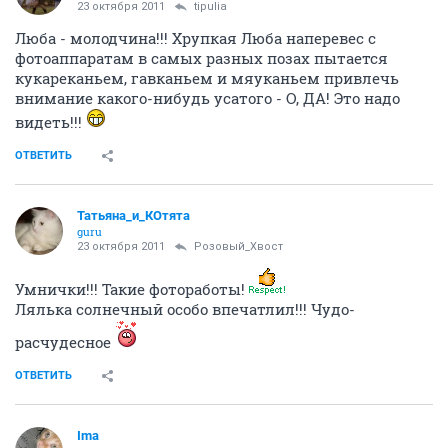
23 октября 2011
tipulia
Люба - молодчина!!! Хрупкая Люба наперевес с
фотоаппаратам в самых разных позах пытается
кукареканьем, гавканьем и мяуканьем привлечь
внимание какого-нибудь усатого - О, ДА! Это надо
видеть!!!
ОТВЕТИТЬ
Татьяна_и_КОтята
guru
23 октября 2011
Розовый_Хвост
Умнички!!! Такие фотоработы!
Лялька солнечный особо впечатлил!!! Чудо-
расчудесное
ОТВЕТИТЬ
Ima