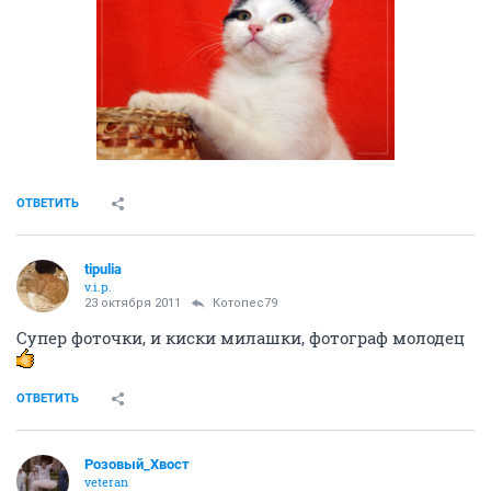
ОТВЕТИТЬ
tipulia
v.i.p.
23 октября 2011
Котопес79
Супер фоточки, и киски милашки, фотограф молодец
ОТВЕТИТЬ
Розовый_Хвост
veteran