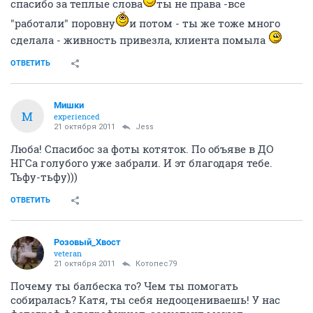
спасибо за теплые слова
ты не права -все
"работали" поровну
и потом - ты же тоже много
сделала - живность привезла, клиента помыла
ОТВЕТИТЬ
Мишки
М
experienced
21 октября 2011
Jess
Люба! Спасибос за фоты котяток. По объяве в ДО
НГСа голубого уже забрали. И эт благодаря тебе.
Тьфу-тьфу)))
ОТВЕТИТЬ
Розовый_Хвост
veteran
21 октября 2011
Котопес79
Почему ты балбеска то? Чем ты помогать
собиралась? Катя, ты себя недооцениваешь! У нас