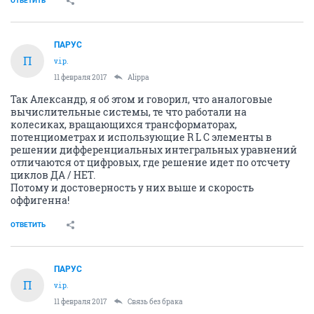
ОТВЕТИТЬ
ПАРУС
П
v.i.p.
11 февраля 2017
Alippa
Так Александр, я об этом и говорил, что аналоговые
вычислительные системы, те что работали на
колесиках, вращающихся трансформаторах,
потенциометрах и использующие R L C элементы в
решении дифференциальных интегральных уравнений
отличаются от цифровых, где решение идет по отсчету
циклов ДА / НЕТ.
Потому и достоверность у них выше и скорость
оффигенна!
ОТВЕТИТЬ
ПАРУС
П
v.i.p.
11 февраля 2017
Связь без брака