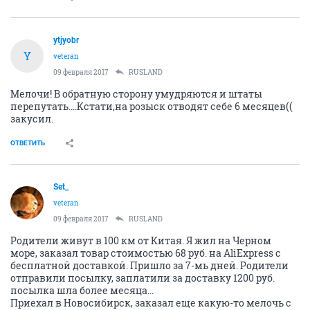
ytjyobr
Y
veteran
09 февраля 2017
RUSLAND
Мелочи! В обратную сторону умудряются и штаты
перепутать....Кстати,на розыск отводят себе 6 месяцев((
закусил.
ОТВЕТИТЬ
Set_
veteran
09 февраля 2017
RUSLAND
Родители живут в 100 км от Китая. Я жил на Черном
море, заказал товар стоимостью 68 руб. на AliExpress с
бесплатной доставкой. Пришло за 7-мь дней. Родители
отправили посылку, заплатили за доставку 1200 руб.
посылка шла более месяца...
Приехал в Новосибирск, заказал еще какую-то мелочь с