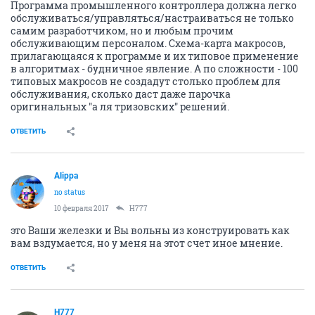
Программа промышленного контроллера должна легко
обслуживаться/управляться/настраиваться не только
самим разработчиком, но и любым прочим
обслуживающим персоналом. Схема-карта макросов,
прилагающаяся к программе и их типовое применение
в алгоритмах - будничное явление. А по сложности - 100
типовых макросов не создадут столько проблем для
обслуживания, сколько даст даже парочка
оригинальных "а ля тризовских" решений.
ОТВЕТИТЬ
Alippa
no status
10 февраля 2017
H777
это Ваши железки и Вы вольны из конструировать как
вам вздумается, но у меня на этот счет иное мнение.
ОТВЕТИТЬ
H777