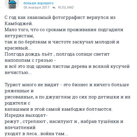
больше хорошего
06 января 2017
RUSLAND
С год как знакомый фотогррафист вернулся из
Камбоджей.
Мало того, что со сроками проживания подгадили
нетуристам,
так и по берёзкам и чистоте заскучал молодой и
красивый...
Полгода дождь льёт , полгода солнце светит
напополам с грязью -
и всё это под одним листом дерева и всякой кусучей
нечистью...
Турист много не видит - это бизнес и ничего больше
ряженные и
рисованные, а по джунглям до сих пор детишки и их
родители с
калашами в этой самой камбодже болтаются.
Изредка выходят-
режут , стреляют , насилуют и , набрав тушёнки и
впечатлений
уходят в леса...война там...