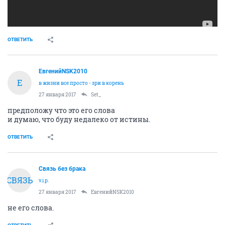
ОТВЕТИТЬ
ЕвгенийNSK2010
Е
в жизни все просто - зри в корень
27 января 2017
Set_
предположу что это его слова
и думаю, что буду недалеко от истины.
ОТВЕТИТЬ
Связь без брака
СВЯЗЬ
v.i.p.
27 января 2017
ЕвгенийNSK2010
не его слова.