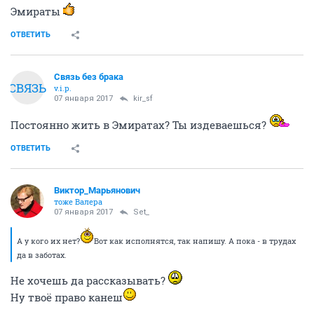
Эмираты
ОТВЕТИТЬ
Связь без брака
СВЯЗЬ
v.i.p.
07 января 2017
kir_sf
Постоянно жить в Эмиратах? Ты издеваешься?
ОТВЕТИТЬ
Виктор_Марьянович
тоже Валера
07 января 2017
Set_
А у кого их нет?
Вот как исполнятся, так напишу. А пока - в трудах
да в заботах.
Не хочешь да рассказывать?
Ну твоё право канеш