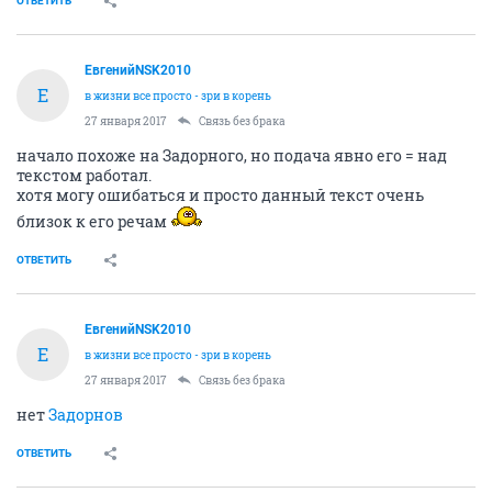
ОТВЕТИТЬ
ЕвгенийNSK2010
Е
в жизни все просто - зри в корень
27 января 2017
Связь без брака
начало похоже на Задорного, но подача явно его = над
текстом работал.
хотя могу ошибаться и просто данный текст очень
близок к его речам
ОТВЕТИТЬ
ЕвгенийNSK2010
Е
в жизни все просто - зри в корень
27 января 2017
Связь без брака
нет
Задорнов
ОТВЕТИТЬ