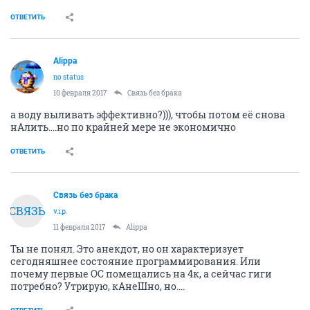
ОТВЕТИТЬ
Alippa
no status
10 февраля 2017
Связь без брака
а воду выливать эффективно?))), чтобы потом её снова
нАлить....но по крайней мере не экономично
ОТВЕТИТЬ
Связь без брака
СВЯЗЬ
v.i.p.
11 февраля 2017
Alippa
Ты не понял. Это анекдот, но он характеризует
сегодняшнее состояние программирования. Или
почему первые ОС помещались на 4к, а сейчас гиги
потребно? Утрирую, кАнеШно, но....