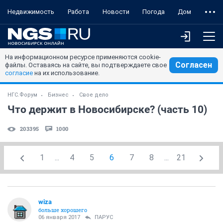
Недвижимость
Работа
Новости
Погода
Дом
На информационном ресурсе применяются cookie-
Согласен
файлы. Оставаясь на сайте, вы подтверждаете свое
согласие
на их использование.
НГС.Форум
Бизнес
Свое дело
Что держит в Новосибирске? (часть 10)
203395
1000
1
...
4
5
6
7
8
...
21
wiza
больше хорошего
06 января 2017
ПАРУС