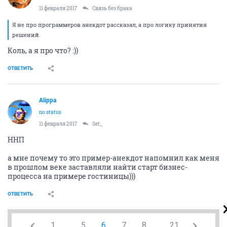
11 февраля 2017
Связь без брака
Я не про программеров анекдот рассказал, а про логику принятия
решений.
Коль, а я про что? :))
ОТВЕТИТЬ
Alippa
no status
11 февраля 2017
Set_
ННП
а мне почему то это пример-анекдот напомнил как меня
в прошлом веке заставляли найти старт бизнес-
процесса на примере гостиницы)))
ОТВЕТИТЬ
1
...
5
6
7
8
...
21