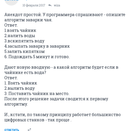
10 февраля 2017
wiza
Анекдот простой. У программера спрашивают - опишите
алгоритм заварки чая.
Ответ.
1.взять чайник
2.налить воды
3.вскипятить воду
4.засыпать заварку в заварник
5.залить кипятком
6. Подождать 5 минут и готово.
Дают новую вводную - а какой алгоритм будет если в
чайнике есть вода?
Ответ.
1. Взять чайник
2.вылить воду
3. Поставить чайник на место.
После этого решение задачи сводится к первому
алгоритму.
И , кстати, по такому принципу работает большинство
цифровых станков - так проще .
ОТВЕТИТЬ