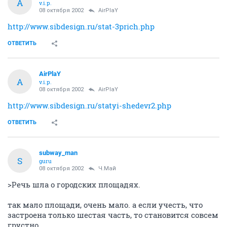
A
v.i.p.
08 октября 2002
AirPlaY
http://www.sibdesign.ru/stat-3prich.php
ОТВЕТИТЬ
AirPlaY
A
v.i.p.
08 октября 2002
AirPlaY
http://www.sibdesign.ru/statyi-shedevr2.php
ОТВЕТИТЬ
subway_man
S
guru
08 октября 2002
Ч.Май
>Речь шла о городских площадях.
так мало площади, очень мало. а если учесть, что
застроена только шестая часть, то становится совсем
грустно.