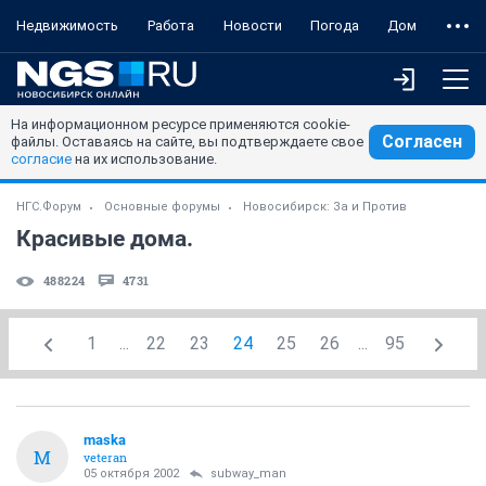
Недвижимость
Работа
Новости
Погода
Дом
На информационном ресурсе применяются cookie-
Согласен
файлы. Оставаясь на сайте, вы подтверждаете свое
согласие
на их использование.
НГС.Форум
Основные форумы
Новосибирск: За и Против
Красивые дома.
488224
4731
1
...
22
23
24
25
26
...
95
maska
M
veteran
05 октября 2002
subway_man