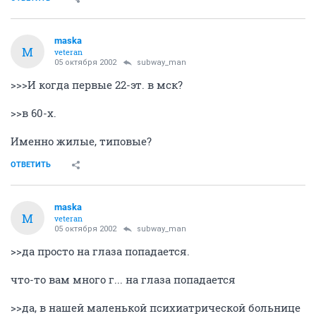
maska
M
veteran
05 октября 2002
subway_man
>>>И когда первые 22-эт. в мск?
>>в 60-х.
Именно жилые, типовые?
ОТВЕТИТЬ
maska
M
veteran
05 октября 2002
subway_man
>>да просто на глаза попадается.
что-то вам много г... на глаза попадается
>>да, в нашей маленькой психиатрической больнице