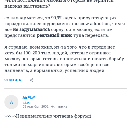
>Или достижения любимого города не терпится
напоказ выставить?
если задуматься, то 99,9% здесь присутствующих
гораздо сильнее подвержены moscow addiction, чем я.
все
не задумываясь
сорвутся в москву, если им
представится
реальный шанс
туда переехать.
я страдаю, возможно, из-за того, что в городе нет
хотя бы 100-200 тыс. людей, которые отрицают
москву. которые готовы сплотиться и начать борьбу.
только не маргиналов, которым вообще на все
наплевать, а нормальных, успешных людей.
ОТВЕТИТЬ
AirPlaY
A
v.i.p.
08 октября 2002
maska
>>>>>Невнимательно читаешь форум:)