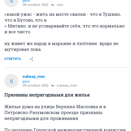
S
guru
08 октября 2002
ulloi
>какой ужас - жить на месте свалки - что в Тушино,
что в Бутово, что в
> Митино. и не уговаривайте себя, что это нормально
и все чисто.
ну живет же народ в марьине и люблине. вроде не
мутировал пока.
ОТВЕТИТЬ
subway_man
S
guru
09 октября 2002
subway_man
Признаны непригодными для жилья
Жилые дома на улице Верхняя Масловка и в
Петровско-Разумовском проезде признаны
непригодными для проживания
По решению Городской межведомственной комиссии