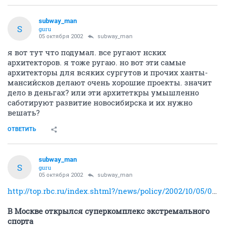
subway_man
S
guru
05 октября 2002
subway_man
я вот тут что подумал. все ругают нских
архитекторов. я тоже ругаю. но вот эти самые
архитекторы для всяких сургутов и прочих ханты-
мансийсков делают очень хорошие проекты. значит
дело в деньгах? или эти архитеткры умышленно
саботируют развитие новосибирска и их нужно
вешать?
ОТВЕТИТЬ
subway_man
S
guru
05 октября 2002
subway_man
http://top.rbc.ru/index.shtml?/news/policy/2002/10/05/05114436_bod.shtml
В Москве открылся суперкомплекс экстремального
спорта