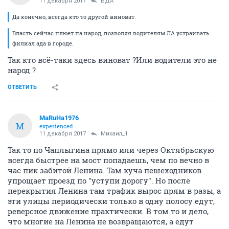
11 декабря 2017
БДА
Да конечно, всегда кто то другой виноват.
Власть сейчас плюет на народ, позволяя водителям ЛА устраивать
филиал ада в городе.
Так кто всё-таки здесь виноват ?Или водители это не
народ ?
ОТВЕТИТЬ
MaRuHa1976
M
experienced
11 декабря 2017
Михаил_1
Так то по Чаплыгина прямо или через Октябрьскую
всегда быстрее на мост попадаешь, чем по вечно в
час пик забитой Ленина. Там куча пешеходников
упрощает проезд по "уступи дорогу". Но после
перекрытия Ленина там трафик вырос прям в разы, а
эти улицы периодически только в одну полосу едут,
реверсное движение практически. В том то и дело,
что многие на Ленина не возвращаются, а едут