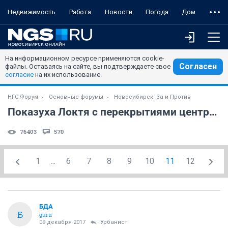
Недвижимость
Работа
Новости
Погода
Дом
На информационном ресурсе применяются cookie-
Согласен
файлы. Оставаясь на сайте, вы подтверждаете свое
согласие
на их использование.
НГС.Форум
Основные форумы
Новосибирск: За и Против
Показуха Локтя с перекрытиями центра. Доколе терпеть?
76403
570
1
...
6
7
8
9
10
11
12
БДА
Б
guru
09 декабря 2017
Урбанист