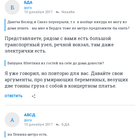
БДА
Б
guru
10 декабря 2017
Naaatta
Давеча Восход и Сакко перекрыли, т.е. я вообще никуда не могу из
дома уехать - вы мне в Бердск тоже не метро предложили бы ехать?
Представляете, рядом с вами есть большой
транспортный узел, речной вокзал, там даже
электрички есть.
Бабушек 80летних из гостей на себе до дома донести?
Я уже говорил, но повторю для вас. Давайте свои
аргументы, про умирающих беременных, везущих
две тонны груза с собой в концертном платье.
ОТВЕТИТЬ
АВСД
А
guru
10 декабря 2017
БДА
на Ленина метро есть.