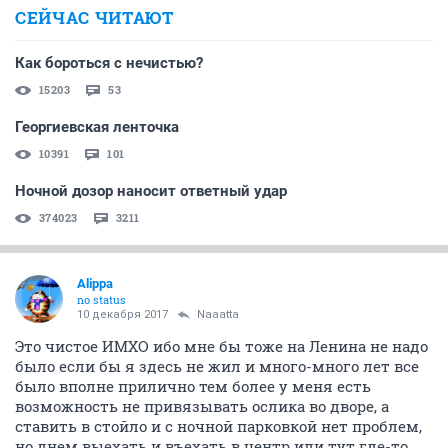
СЕЙЧАС ЧИТАЮТ
Как бороться с нечистью?
15203
53
Георгиевская ленточка
10391
101
Ночной дозор наносит ответный удар
374023
3211
Alippa
no status
10 декабря 2017
Naaatta
Это чистое ИМХО ибо мне бы тоже на Ленина не надо
было если бы я здесь не жил и много-много лет все
было вполне прилично тем более у меня есть
возможность не привязывать ослика во дворе, а
ставить в стойло и с ночной парковкой нет проблем,
но днем выехать и въехать в центр или тут где-то