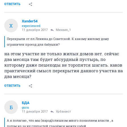
ОТВЕТИТЬ
Xander54
X
experienced
11 декабря 2017
Михаил_1
Перекрыли от пл.Ленина до Советской. К какому жилому дому
ограничен проезд для бабушки?
на этом участке не только жилых домов нет. сейчас
два месяца там будет абсурдный пустырь, по
которому даже пешеходы не торопятся шагать. каков
практический смысл перекрытия данного участка на
два месяца?
ОТВЕТИТЬ
БДА
Б
guru
11 декабря 2017
Урбанист
А я полагаю , что мы (народ)слишком много позволяем власти , а
потом из за их глупостей грызёмся между собой .