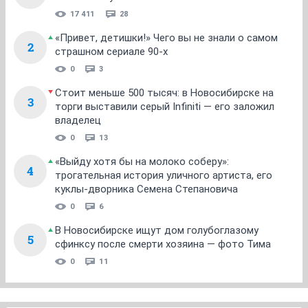
17 411
28
«Привет, детишки!» Чего вы не знали о самом
2
страшном сериале 90-х
0
3
Стоит меньше 500 тысяч: в Новосибирске на
3
торги выставили серый Infiniti — его заложил
владелец
0
13
«Выйду хотя бы на молоко соберу»:
4
трогательная история уличного артиста, его
куклы-дворника Семена Степановича
0
6
В Новосибирске ищут дом голубоглазому
5
сфинксу после смерти хозяина — фото Тима
0
11