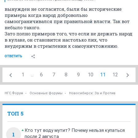
вынужден не согласится, были бы исторические
примеры когда народ добровольно
самоограничивался при правильной власти. Так вот
небыло такого.
Зато полно примеров того, что если не держать народ
в кулаке, он становится настолько лих, что
неудержим в стремлении к самоуничтожению.
ОТВЕТИТЬ
1
...
6
7
8
9
10
11
12
НГС.Форум
Основные форумы
Новосибирск: За и Против
ТОП 5
Кто тут воду мутит? Почему нельзя купаться
1
после 2 августа