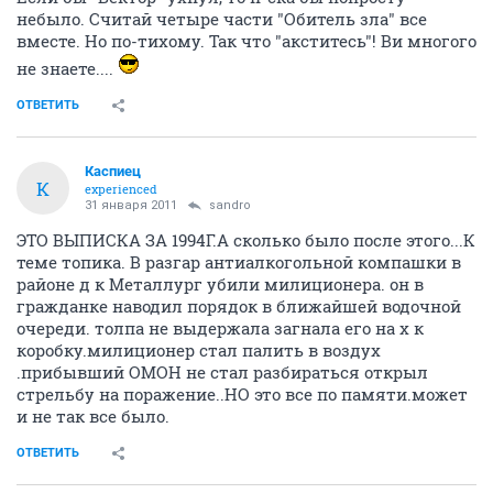
небыло. Считай четыре части "Обитель зла" все
вместе. Но по-тихому. Так что "акститесь"! Ви многого
не знаете....
ОТВЕТИТЬ
Каспиец
К
experienced
31 января 2011
sandro
ЭТО ВЫПИСКА ЗА 1994Г.А сколько было после этого...К
теме топика. В разгар антиалкогольной компашки в
районе д к Металлург убили милиционера. он в
гражданке наводил порядок в ближайшей водочной
очереди. толпа не выдержала загнала его на х к
коробку.милиционер стал палить в воздух
.прибывший ОМОН не стал разбираться открыл
стрельбу на поражение..НО это все по памяти.может
и не так все было.
ОТВЕТИТЬ