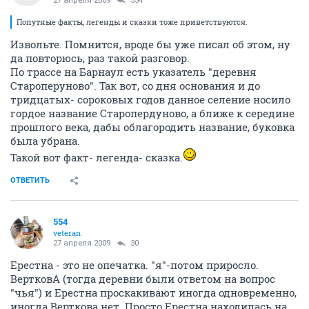
27 апреля 2009
554
Попутные факты, легенды и сказки тоже приветствуются.
Извольте. Помнится, вроде бы уже писал об этом, ну
да повторюсь, раз такой разговор.
По трассе на Барнаул есть указатель "деревня
Староперуново". Так вот, со дня основания и до
тридцатых- сороковых годов данное селение носило
гордое название Старопердуново, а ближе к середине
прошлого века, дабы облагородить название, буковка
была убрана.
Такой вот факт- легенда- сказка.
ОТВЕТИТЬ
554
veteran
27 апреля 2009
30
Ерестна - это не опечатка. "я"-потом приросло.
ВертковА (тогда деревни были ответом на вопрос
"чья") и Ерестна проскакивают иногда одновременно,
иногда Верткова нет. Просто Ерестна находилась на