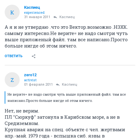
Каспиец
К
experienced
31 января 2011
Каспиец
А я и не утвердаю .что это Вектор.возможно .НЗХК.
самому интересно.Не верите= не надо смотри чуть
выше приложеный файл. там все написано.Просто
больше нигде об этом ничего.
ОТВЕТИТЬ
zero12
Z
activist
01 февраля 2011
Каспиец
Не верите= не надо смотри чуть выше приложеный файл. там все
написано.Просто больше нигде об этом ничего.
Нет, не верим.
ПЛ "Сюркуф" затонула в Карибском море, а не в
Средиземном.
Крупная авария на спец. объекте с чел. жертвами
апр.-май. 1979 года - вспышка сиб. язвы в