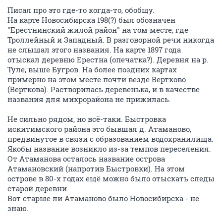
Писал про это где-то когда-то, обобщу.
На карте Новосибирска 198(?) был обозначен
"Ерестнинский жилой район" на том месте, где
Троллейный и Западный. В разговорной речи никогда
не слышал этого названия. На карте 1897 года
отыскал деревню Ерестна (опечатка?). Деревня на р.
Туле, выше Бугров. На более поздних картах
примерно на этом месте почти везде Вертково
(Верткова). Растворилась деревенька, и в качестве
названия для микрорайона не прижилась.
Не сильно рядом, но всё-таки. Быстровка
искитимского района это бывшая д. Атаманово,
предвинутое в связи с образованием водохранилища.
Якобы название возникло из-за темпов переселения.
От Атаманова осталось название острова
Атамановский (напротив Быстровки). На этом
острове в 80-х годах ещё можно было отыскать следы
старой деревни.
Вот старше ли Атаманово было Новосибирска - не
знаю.