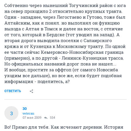
Собтвенно через нынешний Тогучинский район с юга
на север проходило 2 относительно крупных тракта.
Один - западнее, через Легостаево и Гутово, тоже был
Алтайским, как я понял. но выполнял он функцию
выхода с Алтая в Томск и далее на восток, с отличие
от того, который в Бердске (тот уводил на запад). А
вторая дорога выводила поселки с Салаирского
кряжа и от Кузнецка к Московскому тракту. По одной
ее части сейчас Кемеровско-Новосибирская граница
(примерно), а по другой - Ленинск-Кузнецкая трасса.
Но официальных названий дорог пока не нашел...
И вообще, простите за оффтоп (от самого Новосиба
уходим все дальше), но все же, если будет подобная
информация - поделитесь, а?
ОТВЕТИТЬ
30
3
veteran
07 мая 2009
554
Во! Прямо для тебя. Как исчезают деревни. История