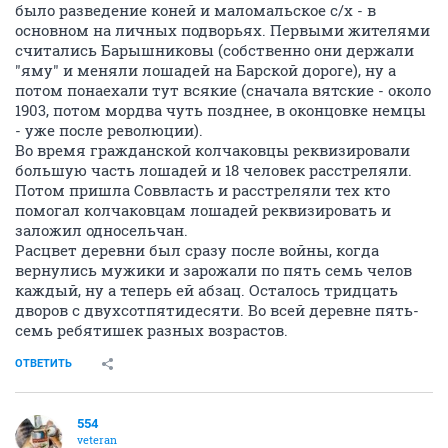
было разведение коней и маломальское с/х - в
основном на личных подворьях. Первыми жителями
считались Барышниковы (собственно они держали
"яму" и меняли лошадей на Барской дороге), ну а
потом понаехали тут всякие (сначала вятские - около
1903, потом мордва чуть позднее, в оконцовке немцы
- уже после революции).
Во время гражданской колчаковцы реквизировали
большую часть лошадей и 18 человек расстреляли.
Потом пришла Соввласть и расстреляли тех кто
помогал колчаковцам лошадей реквизировать и
заложил односельчан.
Расцвет деревни был сразу после войны, когда
вернулись мужики и зарожали по пять семь челов
каждый, ну а теперь ей абзац. Осталось тридцать
дворов с двухсотпятидесяти. Во всей деревне пять-
семь ребятишек разных возрастов.
ОТВЕТИТЬ
554
veteran