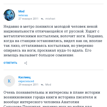
Mod
veteran
27 января 2011
mishari
Недавно в метро появился молодой человек некой
национальности отличающейся от русской. Ходит с
металлическими костылями, волочит ноги. Недавно,
когда на станции остановились, видел как он, вполне
так лихо, отталкиваясь костылями, но уверенно
опираясь на ноги, проскакал куда-то вдаль. Его
немощь вызывает большое сомнение.
ОТВЕТИТЬ
Каспиец
К
experienced
29 января 2011
Mod
Очень познавательны и интересны в плане истории
возникновения города книги историка писателя и
воообще интересного человека Анатолия
Садырова.Прочитал. недавно.ищу но найти для