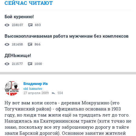
СЕЙЧАС ЧИТАЮТ
Бой курению!
238107
693
Высокооплачиваемая работа мужчинам без комплексов
181458
866
ДЕНЬжище!
211577
1000
Владимир Ив
old hamster
27 апреля 2009
554
Ну вот вам коли охота - деревня Мокрушино (это
Тогучинский район) - официально основана в 1903
году, но люди там жили ещё за тридцать лет до того.
Находилась на Екатерининском тракте (хотя точно не
знаю, поскольку все эту заброшенную дорогу в тайге
звали Барской дорогой). Основное занятие жителей