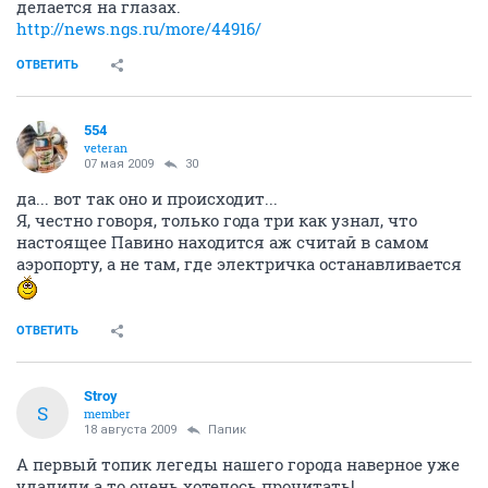
делается на глазах.
http://news.ngs.ru/more/44916/
ОТВЕТИТЬ
554
veteran
07 мая 2009
30
да... вот так оно и происходит...
Я, честно говоря, только года три как узнал, что
настоящее Павино находится аж считай в самом
аэропорту, а не там, где электричка останавливается
ОТВЕТИТЬ
Stroy
S
member
18 августа 2009
Папик
А первый топик легеды нашего города наверное уже
удалили а то очень хотелось прочитать!