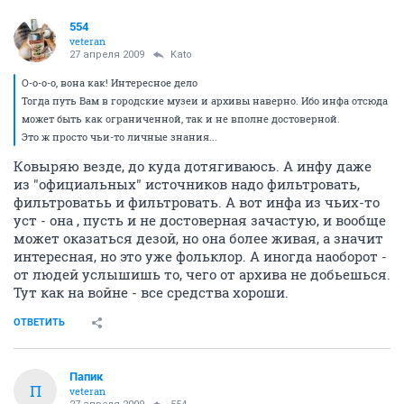
554
veteran
27 апреля 2009
Kato
О-о-о-о, вона как! Интересное дело
Тогда путь Вам в городские музеи и архивы наверно. Ибо инфа отсюда
может быть как ограниченной, так и не вполне достоверной.
Это ж просто чьи-то личные знания...
Ковыряю везде, до куда дотягиваюсь. А инфу даже
из "официальных" источников надо фильтровать,
фильтроватьь и фильтровать. А вот инфа из чьих-то
уст - она , пусть и не достоверная зачастую, и вообще
может оказаться дезой, но она более живая, а значит
интересная, но это уже фольклор. А иногда наоборот -
от людей услышишь то, чего от архива не добьешься.
Тут как на войне - все средства хороши.
ОТВЕТИТЬ
Папик
П
veteran