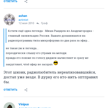
ОТВЕТИТЬ
ashan
activist
12 мая 2010
Граф
Кстати ещё одна легенда - Миша Рыцарев из Академгородка -
главный звонильщик России. Бывало дозванивался на
радиопрограммы типа микрофорума по два раза за эфир...
не такая уж и легенда...
переодически слышу его утрами на мелоди.
правда его похоже по голосу диджеи вычисляют и сразу же
закругляют, чтоб эфир не засорял
Этот шизик, радиолюбитель нереализовавшийся,
достал уже везде. В дурку его кто-нить оптправил
бы.
ОТВЕТИТЬ
Vinipux