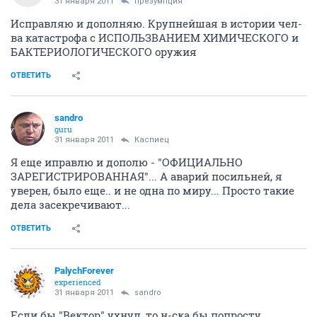
31 января 2011
презумпция
Исправляю и дополняю. Крупнейшая в истории чел-
ва катастрофа с ИСПОЛЬЗВАНИЕМ ХИМИЧЕСКОГО и
БАКТЕРИОЛОГИЧЕСКОГО оружия
ОТВЕТИТЬ
sandro
guru
31 января 2011
Каспиец
Я еще иправлю и дополю - "ОФИЦИАЛЬНО
ЗАРЕГИСТРИРОВАННАЯ"... А аварий посильней, я
уверен, было еще.. и не одна по миру... Просто такие
дела засекречивают...
ОТВЕТИТЬ
PalychForever
experienced
31 января 2011
sandro
Если бы "Вектор" ухнул, то н-ска бы попросту