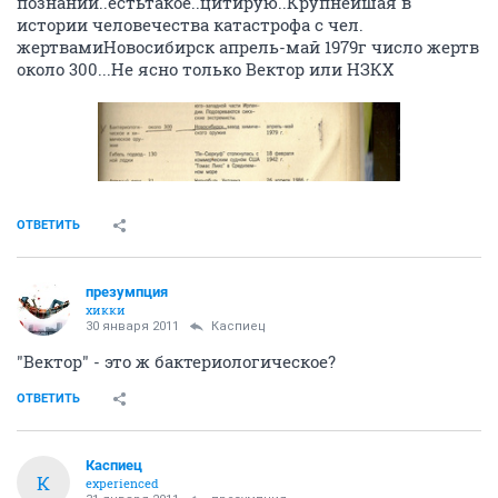
познаний..естьтакое..цитирую..Крупнейшая в
истории человечества катастрофа с чел.
жертвамиНовосибирск апрель-май 1979г число жертв
около 300...Не ясно только Вектор или НЗКХ
ОТВЕТИТЬ
презумпция
хикки
30 января 2011
Каспиец
"Вектор" - это ж бактериологическое?
ОТВЕТИТЬ
Каспиец
К
experienced