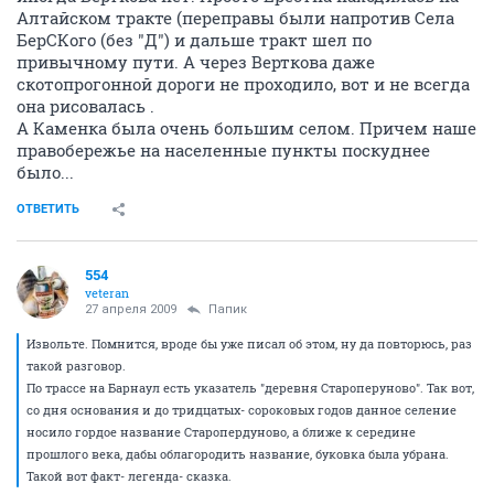
Алтайском тракте (переправы были напротив Села
БерСКого (без "Д") и дальше тракт шел по
привычному пути. А через Верткова даже
скотопрогонной дороги не проходило, вот и не всегда
она рисовалась .
А Каменка была очень большим селом. Причем наше
правобережье на населенные пункты поскуднее
было...
ОТВЕТИТЬ
554
veteran
27 апреля 2009
Папик
Извольте. Помнится, вроде бы уже писал об этом, ну да повторюсь, раз
такой разговор.
По трассе на Барнаул есть указатель "деревня Староперуново". Так вот,
со дня основания и до тридцатых- сороковых годов данное селение
носило гордое название Старопердуново, а ближе к середине
прошлого века, дабы облагородить название, буковка была убрана.
Такой вот факт- легенда- сказка.