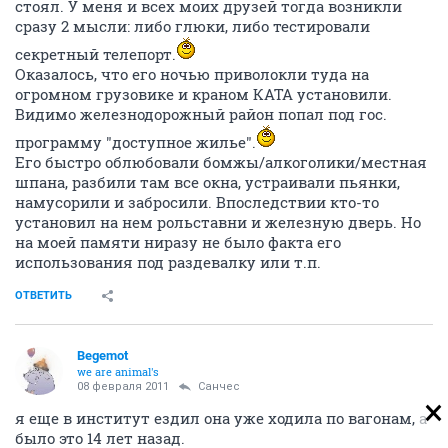
стоял. У меня и всех моих друзей тогда возникли
сразу 2 мысли: либо глюки, либо тестировали
секретный телепорт.
Оказалось, что его ночью приволокли туда на
огромном грузовике и краном КАТА установили.
Видимо железнодорожный район попал под гос.
программу "доступное жилье".
Его быстро облюбовали бомжы/алкоголики/местная
шпана, разбили там все окна, устраивали пьянки,
намусорили и забросили. Впоследствии кто-то
установил на нем рольставни и железную дверь. Но
на моей памяти ниразу не было факта его
использования под раздевалку или т.п.
ОТВЕТИТЬ
Begemot
we are animal's
08 февраля 2011
Санчес
я еще в институт ездил она уже ходила по вагонам, а
было это 14 лет назад.