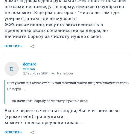
домах и дворах дело рук самих жильцов. И пока они
это сами не приведут в норму, никакое государство
не поможет. Еще раз повторю - "Чисто не там где
убирают, а там где не мусорят".
ЖЭУ, несомненно, несут ответственность в
пределелах своих обязанностей за дворы, но
начинать борьбу за чистоту нужно с себя.
ОТВЕТИТЬ
domaro
D
veteran
27 августа 2004
Penelopa
И неужели вы относитесь к той честной части лиц, что платят налоги?
Не верю. ....
.... но начинать борьбу за чистоту нужно с себя.
Вы не верите в честных людей, Вы считаете всех
(кроме себя) грязнулями....
может я слегка преувеличиваю...
ОТВЕТИТЬ