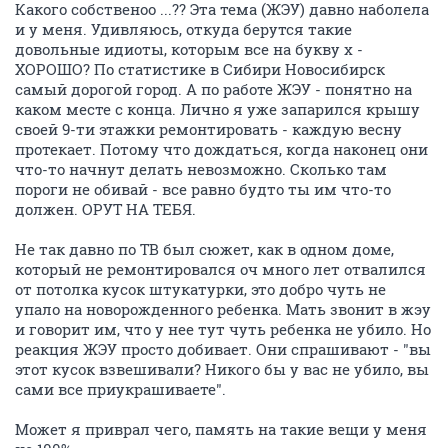
Какого собственоо ...?? Эта тема (ЖЭУ) давно наболела
и у меня. Удивляюсь, откуда берутся такие
довольные идиоты, которым все на букву х -
ХОРОШО? По статистике в Сибири Новосибирск
самый дорогой город. А по работе ЖЭУ - понятно на
каком месте с конца. Лично я уже запарился крышу
своей 9-ти этажки ремонтировать - каждую весну
протекает. Потому что дождаться, когда наконец они
что-то начнут делать невозможно. Сколько там
пороги не обивай - все равно будто ты им что-то
должен. ОРУТ НА ТЕБЯ.
Не так давно по ТВ был сюжет, как в одном доме,
который не ремонтировался оч много лет отвалился
от потолка кусок штукатурки, это добро чуть не
упало на новорожденного ребенка. Мать звонит в жэу
и говорит им, что у нее тут чуть ребенка не убило. Но
реакция ЖЭУ просто добивает. Они спрашивают - "вы
этот кусок взвешивали? Никого бы у вас не убило, вы
сами все приукрашиваете".
Может я приврал чего, память на такие вещи у меня