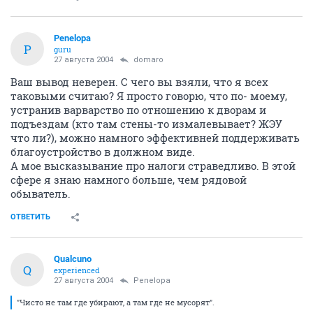
Penelopa
P
guru
27 августа 2004
domaro
Ваш вывод неверен. С чего вы взяли, что я всех
таковыми считаю? Я просто говорю, что по- моему,
устранив варварство по отношению к дворам и
подъездам (кто там стены-то измалевывает? ЖЭУ
что ли?), можно намного эффективней поддерживать
благоустройство в должном виде.
А мое высказывание про налоги страведливо. В этой
сфере я знаю намного больше, чем рядовой
обыватель.
ОТВЕТИТЬ
Qualcuno
Q
experienced
27 августа 2004
Penelopa
"Чисто не там где убирают, а там где не мусорят".