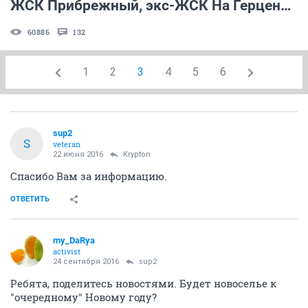
ЖСК Прибрежный, экс-ЖСК На Герцена, бывший долгострой "Радонеж" (ч. 3)
60886
132
1
2
3
4
5
6
sup2
S
veteran
22 июня 2016
Krypton
Спасибо Вам за информацию.
ОТВЕТИТЬ
my_DaRya
activist
24 сентября 2016
sup2
Ребята, поделитесь новостями. Будет новоселье к
"очередному" Новому году?