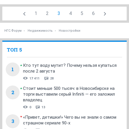
1
2
3
4
5
6
НГС.Форум
Недвижимость
Новостройки
ТОП 5
Кто тут воду мутит? Почему нельзя купаться
1
после 2 августа
17 411
28
Стоит меньше 500 тысяч: в Новосибирске на
2
торги выставили серый Infiniti — его заложил
владелец
0
13
«Привет, детишки!» Чего вы не знали о самом
3
страшном сериале 90-х