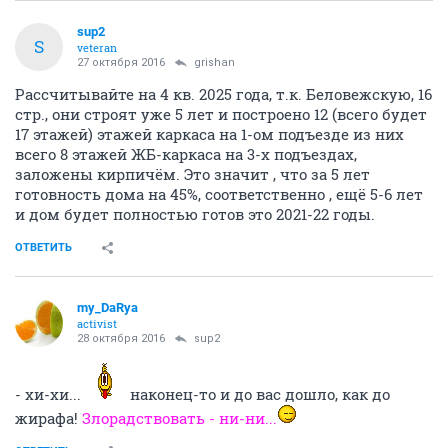
sup2
S
veteran
27 октября 2016
grishan
Рассчитывайте на 4 кв. 2025 года, т.к. Беловежскую, 16
стр., они строят уже 5 лет и построено 12 (всего будет
17 этажей) этажей каркаса на 1-ом подъезде из них
всего 8 этажей ЖБ-каркаса на 3-х подъездах,
заложены кирпичём. Это значит , что за 5 лет
готовность дома на 45%, соответственно , ещё 5-6 лет
и дом будет полностью готов это 2021-22 годы.
ОТВЕТИТЬ
my_DaRya
activist
28 октября 2016
sup2
- хи-хи...
наконец-то и до вас дошло, как до
жирафа!
Злорадствовать - ни-ни...