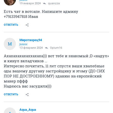
19 января 2024
quanzza
Есть чат в вотсапе. Напишите админу
+79133947818 Иван
ОТВЕТИТЬ
Миротворец94
М
junior
13 февраля 2024
Opium16
Ахахахахахаххахаха))) вот тебе и знакомый ;D «надул»
и кинул вкладчиков …
Интересно почитать, 11 лет спустя ваши хвалебные
оды вашему другану застройщику и этому (ДО СИХ
ПОР НЕ ДОСТРОЕННОМУ) зданию на европейский
манер пффф
Надеюсь вас засудили)))
ОТВЕТИТЬ
Aqua_Aqua