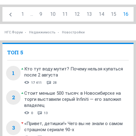
1
...
9
10
11
12
13
14
15
16
НГС.Форум
Недвижимость
Новостройки
ТОП 5
Кто тут воду мутит? Почему нельзя купаться
1
после 2 августа
17 411
28
Стоит меньше 500 тысяч: в Новосибирске на
2
торги выставили серый Infiniti — его заложил
владелец
0
13
«Привет, детишки!» Чего вы не знали о самом
3
страшном сериале 90-х