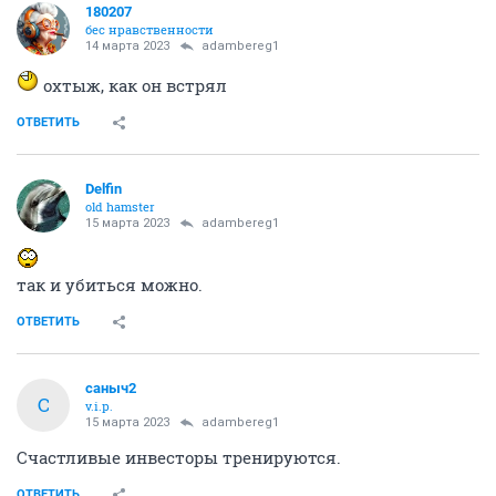
180207
бес нравственности
14 марта 2023
adambereg1
охтыж, как он встрял
ОТВЕТИТЬ
Delfin
old hamster
15 марта 2023
adambereg1
так и убиться можно.
ОТВЕТИТЬ
саныч2
С
v.i.p.
15 марта 2023
adambereg1
Счастливые инвесторы тренируются.
ОТВЕТИТЬ