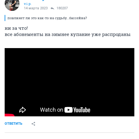
v.i.p.
14 марта 2023
180207
повлияет ли это как-то на судьбу...бассейна?
ни за что!
все абонементы на зимнее купание уже распроданы
ОТВЕТИТЬ