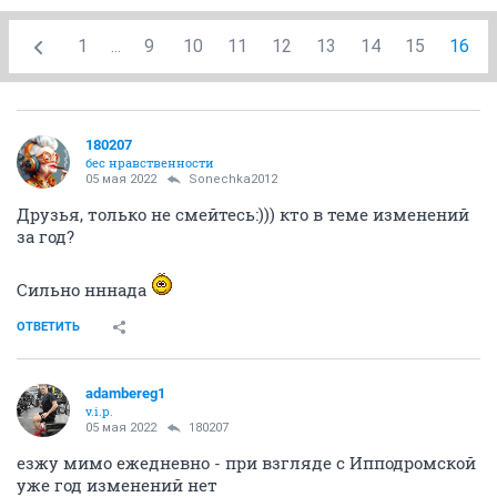
1
...
9
10
11
12
13
14
15
16
180207
бес нравственности
05 мая 2022
Sonechka2012
Друзья, только не смейтесь:))) кто в теме изменений
за год?
Сильно нннада
ОТВЕТИТЬ
adambereg1
v.i.p.
05 мая 2022
180207
езжу мимо ежедневно - при взгляде с Ипподромской
уже год изменений нет