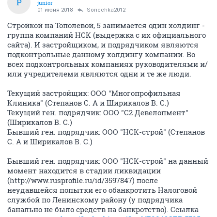
P
junior
01 июня 2018
Sonechka2012
Стройкой на Тополевой, 5 занимается один холдинг -
группа компаний НСК (выдержка с их официального
сайта). И застройщиком, и подрядчиком являются
подконтрольные данному холдингу компании. Во
всех подконтрольных компаниях руководителями и/
или учредителеми являются одни и те же люди.
Текущий застройщик: ООО "Многопрофильная
Клиника" (Степанов С. А и Ширикалов В. С.)
Текущий ген. подрядчик: ООО "С2 Девелопмент"
(Ширикалов В. С.)
Бывший ген. подрядчик: ООО "НСК-строй" (Степанов
С. А и Ширикалов В. С.)
Бывший ген. подрядчик: ООО "НСК-строй" на данный
момент находится в стадии ликвидации
(http://www.rusprofile.ru/id/3597847) после
неудавшейся попытки его обанкротить Налоговой
службой по Ленинскому району (у подрядчика
банально не было средств на банкротство). Ссылка