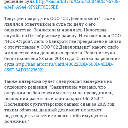
решение суда
http://kad.arbitr.ru/Card/E0049CE7-5705-
434F-A944-9F92FF0E35EE
Текущий подрядчик ООО "С2 Девелопмент" также
являлся ответчиком в суде по делу о его
банкротстве. Заявителем являлась Налоговая
служба по Октябрьскому району. И также, как и ООО
"НСК-Строй", дело о банкротстве прекращено в связи
с отсутствием у ООО "С2 Девелопмент" какого-либо
имущества или денежных средств. Решение суда
было вынесено 28 мая 2018 года. Ссылка на решение
суда
http://kad.arbitr.ru/Card/40022DDD-500D-4EDD-
856F-6AD928236321
.
Также интересна будет следующая выдержка из
судебного решения: "Заявителем указано, что
операции по банковским счетам не проводились,
последний расчетный счет закрыт 06.12.2017.
Последний бухгалтерский баланс сдан за 2015 год,
таким образом, данный документ не может
подтвердить наличие какого-либо имущества
должника."