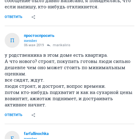
сообщение было давно написано, я понадеялась, что
если напишу, кто-нибудь откликнется.
ОТВЕТИТЬ
простоспросить
П
member
06 мая 2019
marikaliris
у родственника в этом доме есть квартира.
А что нового? строят, покупать готовы люди сильно
дешевле чем оно может стоить по минимальным
оценкам.
все сидят, ждут.
люди строят, и достроят, вопрос времени.
потом кто-нибудь подхватит и как на сухарной цены
взвинтит, ажиотаж поднимет, и достраивать
активнее начнет.
ОТВЕТИТЬ
farfallinochka
F
member