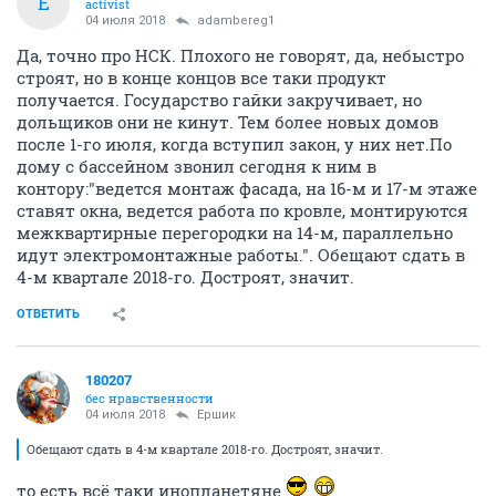
Е
activist
04 июля 2018
adambereg1
Да, точно про НСК. Плохого не говорят, да, небыстро
строят, но в конце концов все таки продукт
получается. Государство гайки закручивает, но
дольщиков они не кинут. Тем более новых домов
после 1-го июля, когда вступил закон, у них нет.По
дому с бассейном звонил сегодня к ним в
контору:"ведется монтаж фасада, на 16-м и 17-м этаже
ставят окна, ведется работа по кровле, монтируются
межквартирные перегородки на 14-м, параллельно
идут электромонтажные работы.". Обещают сдать в
4-м квартале 2018-го. Достроят, значит.
ОТВЕТИТЬ
180207
бес нравственности
04 июля 2018
Ершик
Обещают сдать в 4-м квартале 2018-го. Достроят, значит.
то есть всё таки инопланетяне