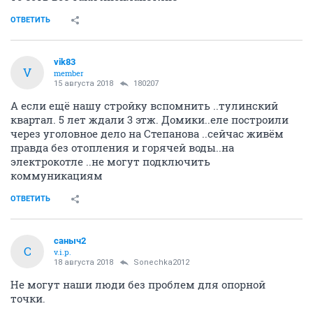
ОТВЕТИТЬ
vik83
V
member
15 августа 2018
180207
А если ещё нашу стройку вспомнить ..тулинский
квартал. 5 лет ждали 3 этж. Домики..еле построили
через уголовное дело на Степанова ..сейчас живём
правда без отопления и горячей воды..на
электрокотле ..не могут подключить
коммуникациям
ОТВЕТИТЬ
саныч2
С
v.i.p.
18 августа 2018
Sonechka2012
Не могут наши люди без проблем для опорной
точки.