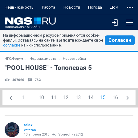
Недвижимость
Работа
Новости
Погода
Дом
На информационном ресурсе применяются cookie-
Согласен
файлы. Оставаясь на сайте, вы подтверждаете свое
согласие
на их использование.
НГС.Форум
Недвижимость
Новостройки
"POOL HOUSE" - Тополевая 5
467066
782
1
...
10
11
12
13
14
15
16
relax
veteran
10 апреля 2018
Sonechka2012