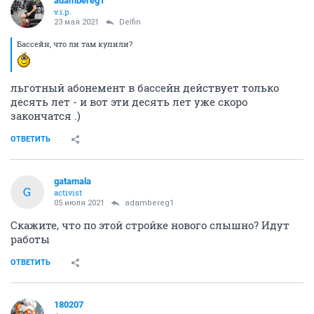
adambereg1
v.i.p.
23 мая 2021
Delfin
Бассейн, что ли там купили?
льготный абонемент в бассейн действует только
десять лет - и вот эти десять лет уже скоро
закончатся .)
ОТВЕТИТЬ
gatamala
G
activist
05 июля 2021
adambereg1
Скажите, что по этой стройке нового слышно? Идут
работы
ОТВЕТИТЬ
180207