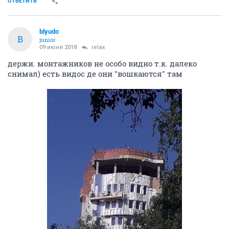
ОТВЕТИТЬ
blyudo
B
junior
09 июня 2018
relax
держи. монтажников не особо видно т.к. далеко
снимал) есть видос де они "вошкаются" там