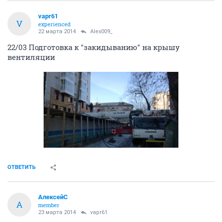
vapr61
V
experienced
22 марта 2014
Alex009_
22/03 Подготовка к "закидыванию" на крышу
вентиляции
ОТВЕТИТЬ
АлексейС
А
member
23 марта 2014
vapr61