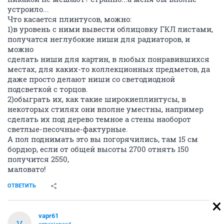
устроило...
Что касается плинтусов, можно:
1)в уровень с ними вывести облицовку ГКЛ листами,
получатся неглубокие ниши для радиаторов, и
можно
сделать ниши для картин, в любых понравившихся
местах, для каких-то коллекционных предметов, да
даже просто делают ниши со светодиодной
подсветкой с торцов.
2)обыграть их, как такие широкиеплинтусы, в
некоторых стилях они вполне уместны, например
сделать их под дерево темное а стены наоборот
светлые-песочные-фактурные.
А пол поднимать это вы погорячились, там 15 см
бордюр, если от общей высоты 2700 отнять 150
получится 2550,
маловато!
ОТВЕТИТЬ
vapr61
V
experienced