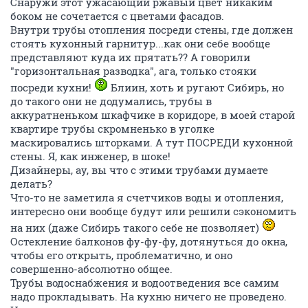
Снаружи этот ужасающий ржавый цвет никаким
боком не сочетается с цветами фасадов.
Внутри трубы отопления посреди стены, где должен
стоять кухонный гарнитур...как они себе вообще
представляют куда их прятать?? А говорили
"горизонтальная разводка", ага, только стояки
посреди кухни!
Блиин, хоть и ругают Сибирь, но
до такого они не додумались, трубы в
аккуратненьком шкафчике в коридоре, в моей старой
квартире трубы скромненько в уголке
маскировались шторками. А тут ПОСРЕДИ кухонной
стены. Я, как инженер, в шоке!
Дизайнеры, ау, вы что с этими трубами думаете
делать?
Что-то не заметила я счетчиков воды и отопления,
интересно они вообще будут или решили сэкономить
на них (даже Сибирь такого себе не позволяет)
Остекление балконов фу-фу-фу, дотянуться до окна,
чтобы его открыть, проблематично, и оно
совершенно-абсолютно общее.
Трубы водоснабжения и водоотведения все самим
надо прокладывать. На кухню ничего не проведено.