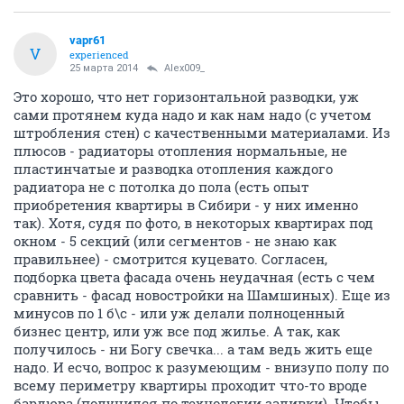
vapr61
V
experienced
25 марта 2014
Alex009_
Это хорошо, что нет горизонтальной разводки, уж
сами протянем куда надо и как нам надо (с учетом
штробления стен) с качественными материалами. Из
плюсов - радиаторы отопления нормальные, не
пластинчатые и разводка отопления каждого
радиатора не с потолка до пола (есть опыт
приобретения квартиры в Сибири - у них именно
так). Хотя, судя по фото, в некоторых квартирах под
окном - 5 секций (или сегментов - не знаю как
правильнее) - смотрится куцевато. Согласен,
подборка цвета фасада очень неудачная (есть с чем
сравнить - фасад новостройки на Шамшиных). Еще из
минусов по 1 б\с - или уж делали полноценный
бизнес центр, или уж все под жилье. А так, как
получилось - ни Богу свечка... а там ведь жить еще
надо. И есчо, вопрос к разумеющим - внизупо полу по
всему периметру квартиры проходит что-то вроде
бардюра (получился по технологии заливки). Чтобы