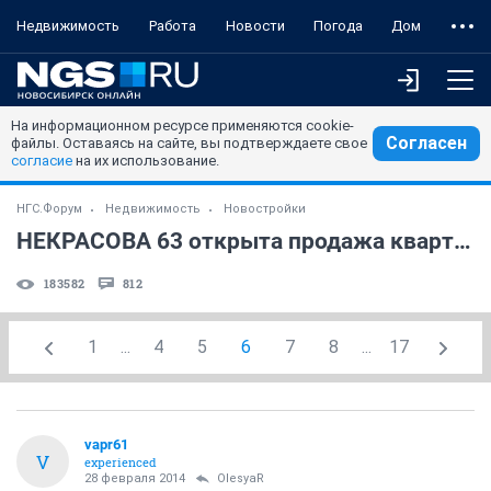
Недвижимость
Работа
Новости
Погода
Дом
На информационном ресурсе применяются cookie-
Согласен
файлы. Оставаясь на сайте, вы подтверждаете свое
согласие
на их использование.
НГС.Форум
Недвижимость
Новостройки
НЕКРАСОВА 63 открыта продажа квартир?
183582
812
1
...
4
5
6
7
8
...
17
vapr61
V
experienced
28 февраля 2014
OlesyaR