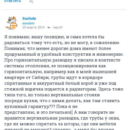
ОТВЕТИТЬ
Sashute
member
25 марта 2014
vapr61
Я понимаю, вашу позицию, и сама хотела бы
радоваться тому что есть, но не могу, к сожалению.
Понимая, что менее дорогие дома имеют более
продуманный и удобный конструктив и инженерию.
Про горизонтальную разводку я писала в контексте
системы отопления, ее позиционировали как
горизонтальную, например как в моей нынешней
квартире от Сибири, трубы идут в коридоре
спрятанные в аккуратный белый короб и уже под
стяжкой водичка подается к радиаторам. Здесь тоже
типа того, но только вертикальные стояки
посреди кухни, что с ними делать, как там ставить
кухонный гарнитур??? Пока я не
представляю, и это печально(( А вам говорите не
нравится вертикальная разводка, где трубы у окна,
где их можно спрятать за шторы, где они мебели
никакой не мешают? странно...а меня бы вполне