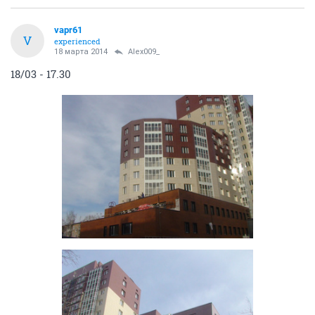
vapr61
V
experienced
18 марта 2014
Alex009_
18/03 - 17.30