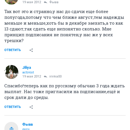
19 мая 2012
Фывв
Так вот это и странно,у нас до сдачи еще более
полугода,потому что чем ближе август,тем надежды
меньше и меньше,хоть бы в декабре заехать,а то как
13 сдают,так сдать еще непонятно сколько. Мне
принцип подписания не понятен,у нас же у всех
трешки?
ОТВЕТИТЬ
Jiliya
activist
19 мая 2012
irinka00
Спасибо!теперь как по русскому обычаю 3 года ждать
выплат. Нас тоже пригласили на подписание,ещё и
срок дали до среды.
ОТВЕТИТЬ
Фывв
Ф
guru