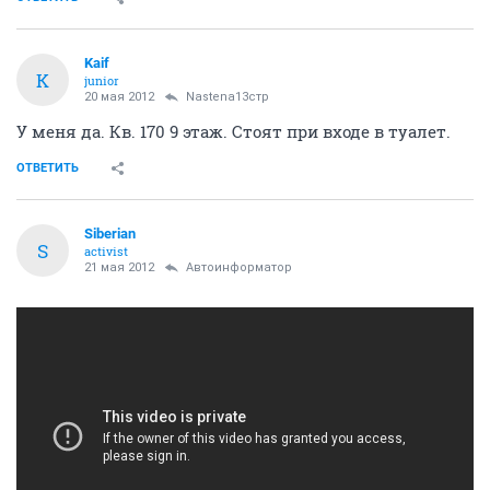
Kaif
K
junior
20 мая 2012
Nastena13стр
У меня да. Кв. 170 9 этаж. Стоят при входе в туалет.
ОТВЕТИТЬ
Siberian
S
activist
21 мая 2012
Автоинформатор