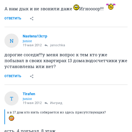
А нам дык и не звонили даже
Игноооор!!!
ОТВЕТИТЬ
Nastena13стр
N
junior
19 мая 2012
janochka
дорогие соседи!!!у меня вопрос к тем кто уже
побывал в своих квартирах 13 дома:водосчетчики уже
установлены или нет?
ОТВЕТИТЬ
Tirafen
T
junior
19 мая 2012
Ингрид
а в 17 дом кто нить собирается из здесь присутствующих?
есть. 4 подъезд, 8 этаж