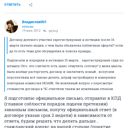
ОТВЕТИТЬ
Владислав001
veteran
19 мая 2012
gpyug
Договор долевого участия зарегистрирован в юстиции после 16
марта (начало акции, о чем была объявлена публичная оферта)? если
да то есть тема для обсуждения и поиска правды...
Подписали и передали в юстицию 15 марта... зарегистрирован судя по
штампу 19го. что считаете есть шанс отмутить соточку? у меня мысль
была вообще расторгнуть договор и заключить новый.. испугали
перспективы всё заново делать, штраф застройщику и наверняка
повторная комиссия НОАИК. На вежливый вопрос о пересмотре
стоимости договора в ЧС ответили таким же вежливым отказом.
Я подготовлю официальное письмо, отправлю в КПД
(главное соблюсти порядок подачи претензии)
заказным письмом, получу официальный ответ (в
договоре указан срок 2 недели) в зависимости от
ответа, будем решать что делать дальше...
гражданский кодекс на нашей стороне (понятие