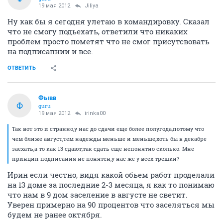
19 мая 2012
Jiliya
Ну как бы я сегодня улетаю в командировку. Сказал
что не смогу подьехать, ответили что никаких
проблем просто пометят что не смог присутсвовать
на подписапнии и все.
ОТВЕТИТЬ
Фывв
Ф
guru
19 мая 2012
irinka00
Так вот это и странно,у нас до сдачи еще более полугода,потому что
чем ближе август,тем надежды меньше и меньше,хоть бы в декабре
заехать,а то как 13 сдают,так сдать еще непонятно сколько. Мне
принцип подписания не понятен,у нас же у всех трешки?
Ирин если честно, видя какой обьем работ проделали
на 13 доме за последние 2-3 месяца, я как то понимаю
что нам в 9 дом заселение в августе не светит.
Уверен примерно на 90 процентов что заселяться мы
будем не ранее октября.