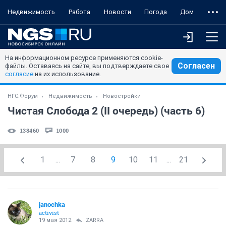
Недвижимость
Работа
Новости
Погода
Дом
На информационном ресурсе применяются cookie-
Согласен
файлы. Оставаясь на сайте, вы подтверждаете свое
согласие
на их использование.
НГС.Форум
Недвижимость
Новостройки
Чистая Слобода 2 (II очередь) (часть 6)
138460
1000
1
...
7
8
9
10
11
...
21
janochka
activist
19 мая 2012
ZARRA