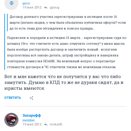
Ф
guru
19 мая 2012
gpyug
Договор долевого участия зарегистрирован в юстиции после 16
марта (начало акции, о чем была объявлена публичная оферта)? если
да то есть тема для обсуждения и поиска правды...
Подписали и передали в юстицию 15 марта... зарегистрирован судя по
штампу 19го. что считаете есть шанс отмутить соточку? у меня мысль
была вообще расторгнуть договор и заключить новый.. испугали
перспективы всё заново делать, штраф застройщику и наверняка
повторная комиссия НОАИК. На вежливый вопрос о пересмотре
стоимости договора в ЧС ответили таким же вежливым отказом.
Вот и мне кажется что не получится у вас что либо
замутить. Думаю в КПД то же не дураки сидят, да и
юристы имеются.
ОТВЕТИТЬ
Захарофф
member
19 мая 2012
irinka00