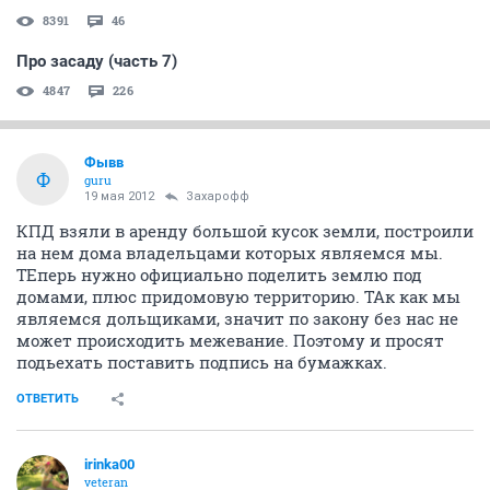
8391
46
Про засаду (часть 7)
4847
226
Фывв
Ф
guru
19 мая 2012
Захарофф
КПД взяли в аренду большой кусок земли, построили
на нем дома владельцами которых являемся мы.
ТЕперь нужно официально поделить землю под
домами, плюс придомовую территорию. ТАк как мы
являемся дольщиками, значит по закону без нас не
может происходить межевание. Поэтому и просят
подьехать поставить подпись на бумажках.
ОТВЕТИТЬ
irinka00
veteran