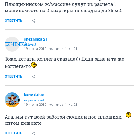
Плющихинском ж/массиве будут из расчета 1
машиноместо на 2 квартиры площадью до 35 м2.
ОТВЕТИТЬ
snezhinka 21
SNEZHINKA
activist
19 июля 2010
snezhinka 21
Тоже, кстати, коллега сказала))) Поди одна и та же
коллега-то
ОТВЕТИТЬ
barmalei38
experienced
19 июля 2010
snezhinka 21
Ага, мы тут всей работой скупили пол плющихи
оптом дешевле
ОТВЕТИТЬ