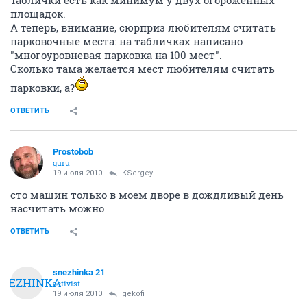
площадок.
А теперь, внимание, сюрприз любителям считать
парковочные места: на табличках написано
"многоуровневая парковка на 100 мест".
Сколько тама желается мест любителям считать
парковки, а?
ОТВЕТИТЬ
Prostobob
guru
19 июля 2010
KSergey
сто машин только в моем дворе в дождливый день
насчитать можно
ОТВЕТИТЬ
snezhinka 21
SNEZHINKA
activist
19 июля 2010
gekofi