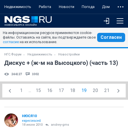
Недвижимость
Работа
Новости
Погода
Дом
На информационном ресурсе применяются cookie-
Согласен
файлы. Оставаясь на сайте, вы подтверждаете свое
согласие
на их использование.
НГС.Форум
Недвижимость
Новостройки
Дискус + (ж-м на Высоцкого) (часть 13)
244127
1002
1
...
15
16
17
18
19
20
21
НЮСЯ10
experienced
18 июля 2010
andrey-gms