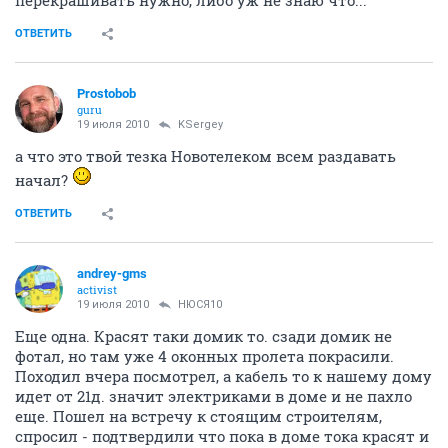
перекрашивать нужно, либо уж не знаю что...
ОТВЕТИТЬ
Prostobob
guru
19 июля 2010
KSergey
а что это твой тезка Новотелеком всем раздавать
начал?
ОТВЕТИТЬ
andrey-gms
activist
19 июля 2010
НЮСЯ10
Еще одна. Красят таки домик то. сзади домик не
фотал, но там уже 4 оконных пролета покрасили.
Походил вчера посмотрел, а кабель то к нашему дому
идет от 21д. значит электриками в доме и не пахло
еще. Пошел на встречу к стоящим строителям,
спросил - подтвердили что пока в доме тока красят и