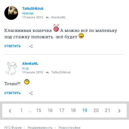
TaNuSHkInA
veteran
19 июля 2010
AlenkaNL
Класииивая кошечка
А можно всё по маленьку
под стяжку положить -всё будет
ОТВЕТИТЬ
AlenkaNL
v.i.p.
19 июля 2010
TaNuSHkInA
Точно!!!
ОТВЕТИТЬ
1
...
15
16
17
18
19
20
21
НГС.Форум
Недвижимость
Новостройки