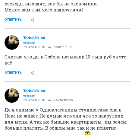
расходы выходят, как бы не экономили.
Может вам там чего подкрутили?
ОТВЕТИТЬ
TaNuSHkInA
veteran
19 июля 2010
barmalei38
Считаю что да, в Соболе называли 10 тыщ руб за это
всё
ОТВЕТИТЬ
TaNuSHkInA
veteran
19 июля 2010
Zachetnaya
Да я снимаю у Одноклассницы студию,сама она в
Нске не живёт.Не думаю,что они что то накрутили
для меня. А так же бывшие квартиранты -им зачем
больше платить. В общем мне так и не понятно-