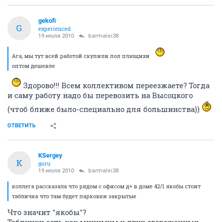
gekofi
G
experienced
19 июля 2010
barmalei38
Ага, мы тут всей работой скупили пол плющихи
оптом дешевле
Здорово!!! Всем коллективом переезжаете? Тогда
и саму работу надо бы перевозить на Высоцкого
(чтоб ближе было-специально для большинства))
ОТВЕТИТЬ
KSergey
K
guru
19 июля 2010
barmalei38
коллега рассказала что рядом с офисом д+ в доме 42/1 якобы стоит
табличка что там будет парковки закрытые
Что значит "якобы"?
Таблички есть как минимум у двух огороженных