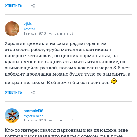
ОТВЕТИТЬ
vjbla
veteran
19 июля 2010
barmalei38
Хороший ценник и на сами радиаторы и на
стоимость работ, труба металлопластиковая
наверное китайская, но ценник нормальный, на
краны лучше не жадничать взять итальянские, со
снимающейся ручкой, потому как если через 5-6 лет
побежит прокладка можно будет тупо ее заменить, а
не кран целиком. В общем я бы согласилась
ОТВЕТИТЬ
barmalei38
experienced
19 июля 2010
barmalei38
Кто-то интересовался парковками на плющихе, мне
коллега рассказала что рядом с офисом д+ в доме