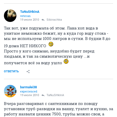
TaNuSHkInA
veteran
19 июля 2010
Sibirachka
Так вот, уже подумала об этом. Лана хол вода в
унитазе немножко бежит, ну а куда гор воду стока -
мы не используем 1000 литров в сутки. В будни 8 до
19 дома НЕТ НИКОГО
Просто у кого снимаю, неудобно будет перед
людьми, и так за символическую цену ...и
получается всё за воду ушло
ОТВЕТИТЬ
barmalei38
experienced
19 июля 2010
TaNuSHkInA
Вчера разговаривал с сантехниками по поводу
установки труб-разводки на ванну, туалет и кухню, за
работу назвали ценник 7500, трубы можно свои, а