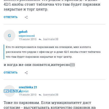
42/1 якобы стоит табличка что там будет парковки
закрытые и торг центр.
ОТВЕТИТЬ
gekofi
G
experienced
19 июля 2010
barmalei38
Кто-то интересовался парковками на плющихе, мне коллега
рассказала что рядом с офисом д+ в доме 42/1 якобы стоит табличка
что там будет парковки закрытые и торг центр.
и когда же они появятся,интересно))))
ОТВЕТИТЬ
snezhinka 21
SNEZHINKA
activist
19 июля 2010
barmalei38
Тоже по парковкам. Если муниципалитет даст
согласие - высчитывать количество парковок на