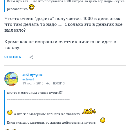
Всем привет. . Это что получается 1000 литров за день гор воды - ну не
реааааально
Что-то очень "дофига" получается. 1000 в день этож
что там делать то надо ..... Сколько это в деньгах все
вылезло?
Кроме как не испраный счетчик ничего не идет в
голову.
ОТВЕТИТЬ
andrey-gms
activist
19 июля 2010
НЮСЯ10
кто-то с матерком у окна курит))))
____________________________________
, а что ж с матерком-то? Слов не хватает?
Если слышно матерки, то жизнь действительно есть!