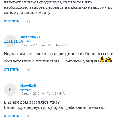
утвержденным Городецким, считается что
необходимо запроектировать на каждую квартру - по
одному машино-месту
ОТВЕТИТЬ
snezhinka 21
SNEZHINKA
activist
19 июля 2010
Peshehod7777
Нормы имеют свойство периодически обновляться в
соответствии с контекстом...Поживем-увидим
ОТВЕТИТЬ
kkorotkoff
K
member
19 июля 2010
TaNuSHkInA
В 21-ый дом заселяют уже?
Блин, пора переуступку прав требования делать...
ОТВЕТИТЬ