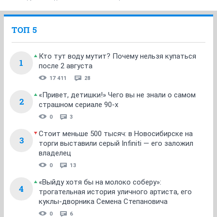
ТОП 5
Кто тут воду мутит? Почему нельзя купаться
1
после 2 августа
17 411
28
«Привет, детишки!» Чего вы не знали о самом
2
страшном сериале 90-х
0
3
Стоит меньше 500 тысяч: в Новосибирске на
3
торги выставили серый Infiniti — его заложил
владелец
0
13
«Выйду хотя бы на молоко соберу»:
4
трогательная история уличного артиста, его
куклы-дворника Семена Степановича
0
6