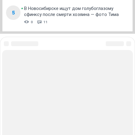
В Новосибирске ищут дом голубоглазому
5
сфинксу после смерти хозяина — фото Тима
0
11
ЗНАКОМСТВА В НОВОСИБИРСКЕ
ПОГОДА В НОВОСИБИРСКЕ
ПРОБКИ В НОВОСИБИРСКЕ
ФОРУМЫ В НОВОСИБИРСКЕ
ТЕЛЕПРОГРАММА В НОВОСИБИРСКЕ
АФИША В НОВОСИБИРСКЕ
ГОРОСКОП
КУРСЫ ВАЛЮТ В НОВОСИБИРСКЕ
ТУРИЗМ В НОВОСИБИРСКЕ
ПРОМОКОДЫ В НОВОСИБИРСКЕ
РЕКЛАМА В НОВОСИБИРСКЕ
Полная версия