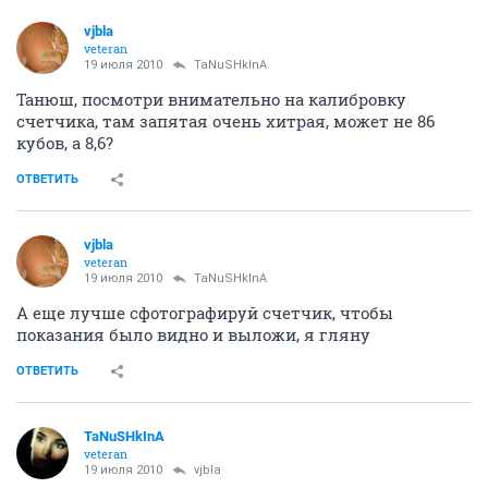
vjbla
veteran
19 июля 2010
TaNuSHkInA
Танюш, посмотри внимательно на калибровку
счетчика, там запятая очень хитрая, может не 86
кубов, а 8,6?
ОТВЕТИТЬ
vjbla
veteran
19 июля 2010
TaNuSHkInA
А еще лучше сфотографируй счетчик, чтобы
показания было видно и выложи, я гляну
ОТВЕТИТЬ
TaNuSHkInA
veteran
19 июля 2010
vjbla