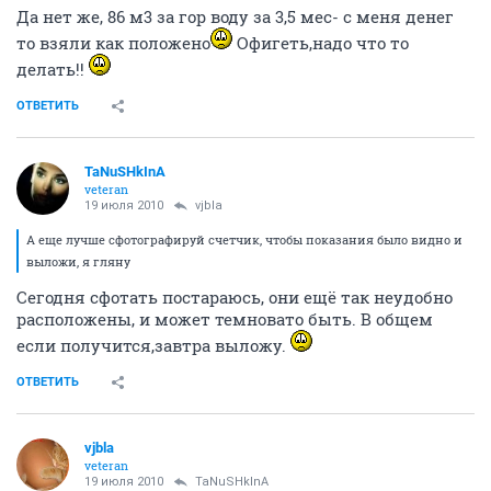
Да нет же, 86 м3 за гор воду за 3,5 мес- с меня денег
то взяли как положено
Офигеть,надо что то
делать!!
ОТВЕТИТЬ
TaNuSHkInA
veteran
19 июля 2010
vjbla
А еще лучше сфотографируй счетчик, чтобы показания было видно и
выложи, я гляну
Сегодня сфотать постараюсь, они ещё так неудобно
расположены, и может темновато быть. В общем
если получится,завтра выложу.
ОТВЕТИТЬ
vjbla
veteran
19 июля 2010
TaNuSHkInA