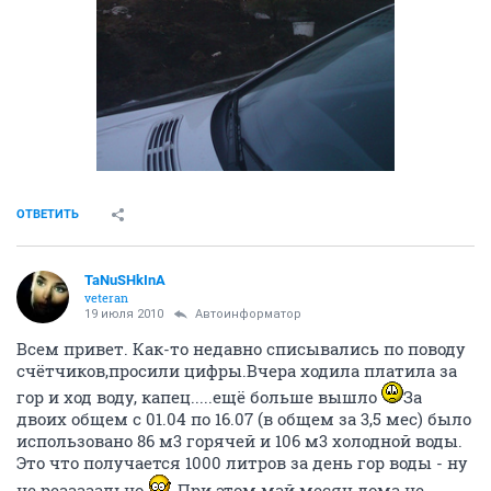
ОТВЕТИТЬ
TaNuSHkInA
veteran
19 июля 2010
Автоинформатор
Всем привет. Как-то недавно списывались по поводу
счётчиков,просили цифры.Вчера ходила платила за
гор и ход воду, капец.....ещё больше вышло
За
двоих общем с 01.04 по 16.07 (в общем за 3,5 мес) было
использовано 86 м3 горячей и 106 м3 холодной воды.
Это что получается 1000 литров за день гор воды - ну
не реааааально
При этом май месяц дома не