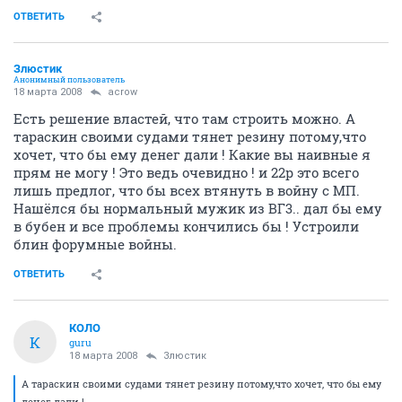
ОТВЕТИТЬ
Злюстик
Анонимный пользователь
18 марта 2008
acrow
Есть решение властей, что там строить можно. А
тараскин своими судами тянет резину потому,что
хочет, что бы ему денег дали ! Какие вы наивные я
прям не могу ! Это ведь очевидно ! и 22р это всего
лишь предлог, что бы всех втянуть в войну с МП.
Нашёлся бы нормальный мужик из ВГ3.. дал бы ему
в бубен и все проблемы кончились бы ! Устроили
блин форумные войны.
ОТВЕТИТЬ
КОЛО
К
guru
18 марта 2008
Злюстик
А тараскин своими судами тянет резину потому,что хочет, что бы ему
денег дали !