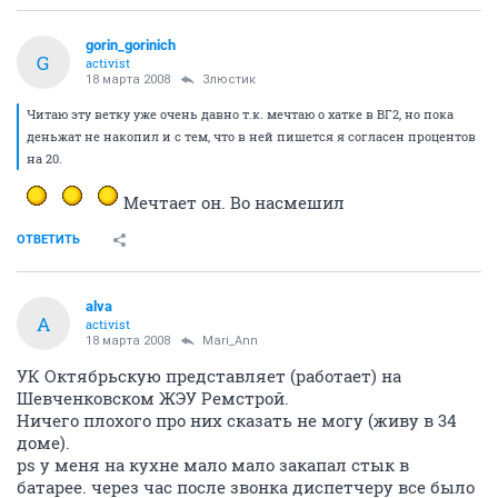
gorin_gorinich
G
activist
18 марта 2008
Злюстик
Читаю эту ветку уже очень давно т.к. мечтаю о хатке в ВГ2, но пока
деньжат не накопил и с тем, что в ней пишется я согласен процентов
на 20.
Мечтает он. Во насмешил
ОТВЕТИТЬ
alva
A
activist
18 марта 2008
Mari_Ann
УК Октябрьскую представляет (работает) на
Шевченковском ЖЭУ Ремстрой.
Ничего плохого про них сказать не могу (живу в 34
доме).
ps у меня на кухне мало мало закапал стык в
батарее. через час после звонка диспетчеру все было