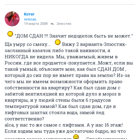
Котег
veteran
19 марта 2008
Злюстик
"ДОМ СДАН !!! Значит недоделок быть не может."
Ща умру со смеху...
Вижу 2 варианта-Злюстик-
засланный казачок либо такой наивности, я
НИКОГДА не видела. Мы, уважаемый, живем в
России..где все продается-покупается..Можт, если вы
такой умный, объясните мне, как был СДАН ДОМ ,
который до сих пор не имеет права на землю? Из-за
чего мы не имеем возможности оформить право
собственности на квартиру? Как был сдан дом с
забитой вентиляцией из которой дуло в мороз в
квартиры, и у людей стены были 6 градусов
температурой зимой? Как был сдан дом, где в
лифтовых шахтах стояла вода, зимой лед
соответственно?
alca, у нас то же самое с лифтами. А у нас 16 этаж!
Если ходим мы туда уже достаточно бодро, но что