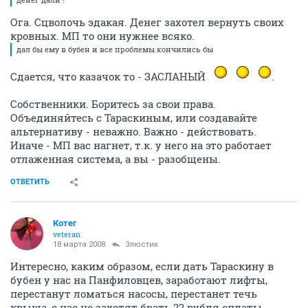
Ога. Сцволочь эдакая. Денег захотел вернуть своих
кровных. МП то они нужнее всяко.
дал бы ему в бубен и все проблемы кончились бы
Сдается, что казачок то - ЗАСЛАНЫЙ
.
Собственники. Боритесь за свои права.
Объединяйтесь с Тараскиным, или создавайте
альтернативу - неважно. Важно - действовать.
Иначе - МП вас нагнет, т.к. у него на это работает
отлаженная система, а вы - разобщены.
ОТВЕТИТЬ
Котег
veteran
18 марта 2008
Злюстик
Интересно, каким образом, если дать Тараскину в
бубен у нас на Панфиловцев, заработают лифты,
перестанут ломаться насосы, перестанет течь
крыша, с нас не захотят брать 22 рубля оплаты,