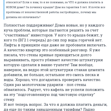
относится? Если к нам, то я не понимаю, за ЧТО я должна платить в
НОВОМ доме? За починку крыши? Дом на гарантии 5 лет. И почти все
проблемы от некачественной работы застройщика., почему мы
должны их оплачивать?
Полностью поддерживаю! Дома новые, но у каждого
куча проблем, которые пытаются решить за счет
"счастливых" инвесторов. У кого то крыша бежит, у
кого то (ВГ2 1 очередь) до сих пор воды горячей нет.
Лифты в принципе еще даже не пробовали включать.
А качество квартир это особенный разговор. Я уже
писала, что стены кривые приходиться долго
выравнивать, просто убивает качество штукатурки
которую сделали в ванне-туалете! Там вообще,
наверное, на ведро этой штукатурки стакан цемента
добавили, не больше, остальное это смесь песка и
воды. Хорошо, что догадались проверить качество.
Один раз молоточком ударили - пол стены
обвалилось. Радует, что кафель не успели положить
на эту "подготовленную под чистовую отделку"
стену.
И вот теперь вопрос. За что я должна платить деньги,
да еще по таким завышенным тарифам? Ладно