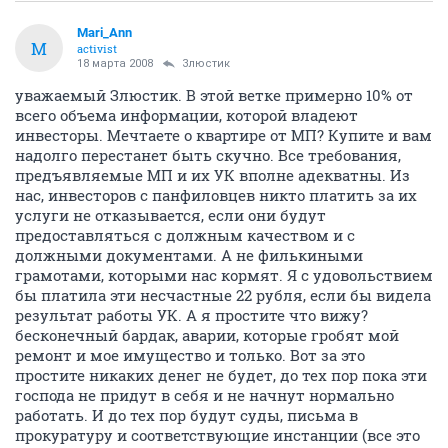
Mari_Ann
M
activist
18 марта 2008
Злюстик
уважаемый Злюстик. В этой ветке примерно 10% от
всего объема информации, которой владеют
инвесторы. Мечтаете о квартире от МП? Купите и вам
надолго перестанет быть скучно. Все требования,
предъявляемые МП и их УК вполне адекватны. Из
нас, инвесторов с панфиловцев никто платить за их
услуги не отказывается, если они будут
предоставляться с должным качеством и с
должными документами. А не филькиными
грамотами, которыми нас кормят. Я с удовольствием
бы платила эти несчастные 22 рубля, если бы видела
результат работы УК. А я простите что вижу?
бесконечный бардак, аварии, которые гробят мой
ремонт и мое имущество и только. Вот за это
простите никаких денег не будет, до тех пор пока эти
господа не придут в себя и не начнут нормально
работать. И до тех пор будут суды, письма в
прокуратуру и соответствующие инстанции (все это