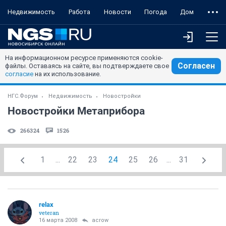
Недвижимость
Работа
Новости
Погода
Дом
На информационном ресурсе применяются cookie-
Согласен
файлы. Оставаясь на сайте, вы подтверждаете свое
согласие
на их использование.
НГС.Форум
Недвижимость
Новостройки
Новостройки Метаприбора
266324
1526
1
...
22
23
24
25
26
...
31
relax
veteran
16 марта 2008
acrow