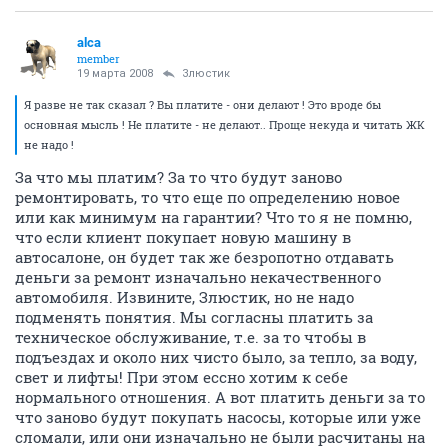
alca
member
19 марта 2008
Злюстик
Я разве не так сказал ? Вы платите - они делают ! Это вроде бы
основная мысль ! Не платите - не делают.. Проще некуда и читать ЖК
не надо !
За что мы платим? За то что будут заново
ремонтировать, то что еще по определению новое
или как минимум на гарантии? Что то я не помню,
что если клиент покупает новую машину в
автосалоне, он будет так же безропотно отдавать
деньги за ремонт изначально некачественного
автомобиля. Извините, Злюстик, но не надо
подменять понятия. Мы согласны платить за
техническое обслуживание, т.е. за то чтобы в
подъездах и около них чисто было, за тепло, за воду,
свет и лифты! При этом ессно хотим к себе
нормального отношения. А вот платить деньги за то
что заново будут покупать насосы, которые или уже
сломали, или они изначально не были расчитаны на