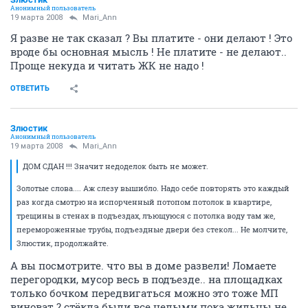
Анонимный пользователь
19 марта 2008
Mari_Ann
Я разве не так сказал ? Вы платите - они делают ! Это
вроде бы основная мысль ! Не платите - не делают..
Проще некуда и читать ЖК не надо !
ОТВЕТИТЬ
Злюстик
Анонимный пользователь
19 марта 2008
Mari_Ann
ДОМ СДАН !!! Значит недоделок быть не может.
Золотые слова.... Аж слезу вышибло. Надо себе повторять это каждый
раз когда смотрю на испорченный потопом потолок в квартире,
трещины в стенах в подъездах, лъющуюся с потолка воду там же,
перемороженные трубы, подъездные двери без стекол... Не молчите,
Злюстик, продолжайте.
А вы посмотрите. что вы в доме развели! Ломаете
перегородки, мусор весь в подъезде.. на площадках
только бочком передвигаться можно это тоже МП
виноват ? стёкла были все целыми пока жильцы не