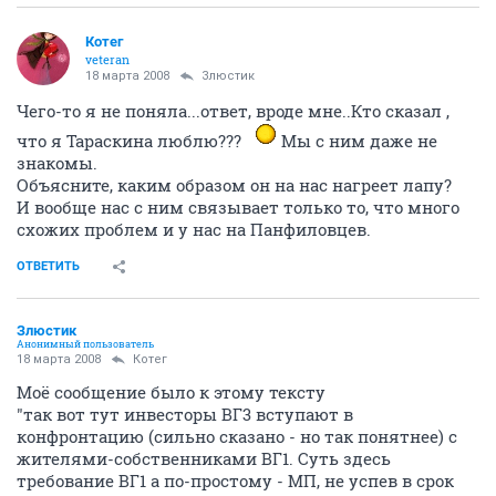
Котег
veteran
18 марта 2008
Злюстик
Чего-то я не поняла...ответ, вроде мне..Кто сказал ,
что я Тараскина люблю???
Мы с ним даже не
знакомы.
Объясните, каким образом он на нас нагреет лапу?
И вообще нас с ним связывает только то, что много
схожих проблем и у нас на Панфиловцев.
ОТВЕТИТЬ
Злюстик
Анонимный пользователь
18 марта 2008
Котег
Моё сообщение было к этому тексту
"так вот тут инвесторы ВГ3 вступают в
конфронтацию (сильно сказано - но так понятнее) с
жителями-собственниками ВГ1. Суть здесь
требование ВГ1 а по-простому - МП, не успев в срок