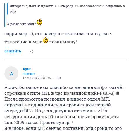
Интересно, новый проект ВГ3 очередь 4-5 согласовали? Обещались в
Мае
А разве уже май?
сорри март :), это наверное сказывается жуткое
тяготение к маю
к солнышку!
ОТВЕТИТЬ
Ayur
A
member
17 марта 2008
relax
Acrow, большое вам спасибо за детальный фотоотчёт,
стройка в стиле МП, в час по чайной ложке (ВГ-3) !!!
После просмотра позвонил в инвест.отдел МП,
спросив, не сдвинулись ли сроки сдачи первой
очереди ВГ-3. На , что девушка ответила : « На
сегодняшний день обозначены новые сроки сдачи
2кв. 2009 года». Просто супер!!!
Я в шоке, если МП сейчас поставил, эти сроки то это