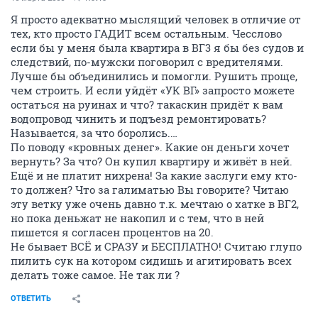
Я просто адекватно мыслящий человек в отличие от
тех, кто просто ГАДИТ всем остальным. Чесслово
если бы у меня была квартира в ВГ3 я бы без судов и
следствий, по-мужски поговорил с вредителями.
Лучше бы объединились и помогли. Рушить проще,
чем строить. И если уйдёт «УК ВГ» запросто можете
остаться на руинах и что? такаскин придёт к вам
водопровод чинить и подъезд ремонтировать?
Называется, за что боролись.…
По поводу «кровных денег». Какие он деньги хочет
вернуть? За что? Он купил квартиру и живёт в ней.
Ещё и не платит нихрена! За какие заслуги ему кто-
то должен? Что за галиматью Вы говорите? Читаю
эту ветку уже очень давно т.к. мечтаю о хатке в ВГ2,
но пока деньжат не накопил и с тем, что в ней
пишется я согласен процентов на 20.
Не бывает ВСЁ и СРАЗУ и БЕСПЛАТНО! Считаю глупо
пилить сук на котором сидишь и агитировать всех
делать тоже самое. Не так ли ?
ОТВЕТИТЬ