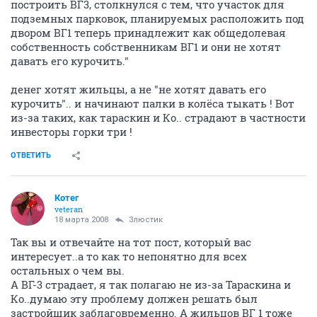
построить ВГ3, столкнулся с тем, что участок для
подземных парковок, планируемых расположить под
двором ВГ1 теперь принадлежит как общедолевая
собственность собственникам ВГ1 и они не хотят
давать его курочить."
денег хотят жильцы, а не "не хотят давать его
курочить".. и начинают палки в колёса тыкать ! Вот
из-за таких, как тараскин и Ко.. страдают в частности
инвесторы горки три !
ОТВЕТИТЬ
Котег
veteran
18 марта 2008
Злюстик
Так вы и отвечайте на тот пост, который вас
интересует..а то как то непонятно для всех
остальных о чем вы.
А ВГ-3 страдает, я так полагаю не из-за Тараскина и
Ко..думаю эту проблему должен решать был
застройщик заблаговременно. А жильцов ВГ 1 тоже