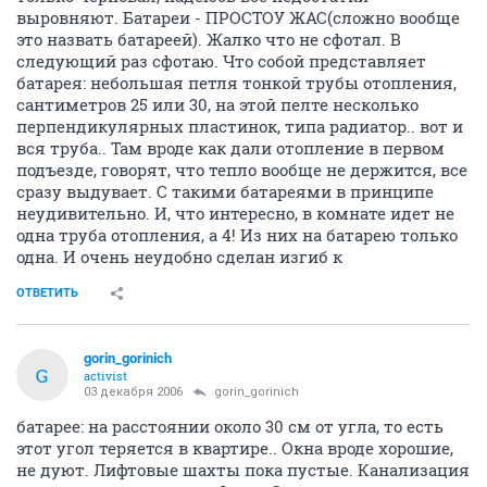
выровняют. Батареи - ПРОСТОУ ЖАС(сложно вообще
это назвать батареей). Жалко что не сфотал. В
следующий раз сфотаю. Что собой представляет
батарея: небольшая петля тонкой трубы отопления,
сантиметров 25 или 30, на этой пелте несколько
перпендикулярных пластинок, типа радиатор.. вот и
вся труба.. Там вроде как дали отопление в первом
подъезде, говорят, что тепло вообще не держится, все
сразу выдувает. С такими батареями в принципе
неудивительно. И, что интересно, в комнате идет не
одна труба отопления, а 4! Из них на батарею только
одна. И очень неудобно сделан изгиб к
ОТВЕТИТЬ
gorin_gorinich
G
activist
03 декабря 2006
gorin_gorinich
батарее: на расстоянии около 30 см от угла, то есть
этот угол теряется в квартире.. Окна вроде хорошие,
не дуют. Лифтовые шахты пока пустые. Канализация