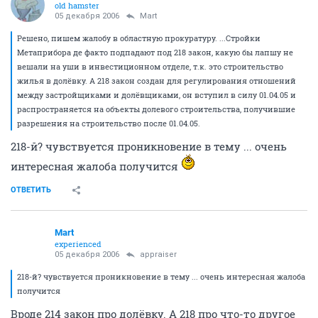
old hamster
05 декабря 2006
Mart
Решено, пишем жалобу в областную прокуратуру. ...Стройки
Метаприбора де факто подпадают под 218 закон, какую бы лапшу не
вешали на уши в инвестиционном отделе, т.к. это строительство
жилья в долёвку. А 218 закон создан для регулирования отношений
между застройщиками и долёвщиками, он вступил в силу 01.04.05 и
распространяется на объекты долевого строительства, получившие
разрешения на строительство после 01.04.05.
218-й? чувствуется проникновение в тему ... очень
интересная жалоба получится
ОТВЕТИТЬ
Mart
experienced
05 декабря 2006
appraiser
218-й? чувствуется проникновение в тему ... очень интересная жалоба
получится
Вроде 214 закон про долёвку. А 218 про что-то другое