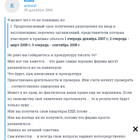
Koala
K
activist
05 декабря 2006
Я может чего-то не понимаю, но
1. Предполагаемый срок получения разрешения на ввод в
эксплуатацию, перечень организаций, представители которых
участвуют в приёмке объекта
1 очередь декабрь 2007 г; 2 очередь -
март 2008 г; 3 очередь - сентябрь 2008 г
.
Не рано вы собираетесь в прокуратуру писать то?
Мне вот так кажется ... что даже самые хорошие фирмы могут
развалиться из-за паникеров.
Что будет, при написании в прокуратуру.
Приостановка деятельности и проверка. Или счета начнут проверять
... соответственно заморозив их.
Может я не прав, но фактически ваши права еще не нарушины. Если
по знакомству своё заявление протолкнуть ... то в результате будет
только хуже ....
Или вы получить свои квартиры ЕЩЕ позже ...
Или вы вообще их не получите, потому что фирма просто
развалиться...
Паника не лучший советчик.
Сам инвестор ... и всегда свои вопросы задавал непосредственно