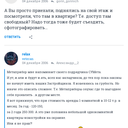
04 декабря 2006
gorin_gorinich
А Вы просто приехали, поднялись на свой этаж и
посмотрели, что там в квартире? Т.е. доступ там
свободный? Надо тогда тоже будет съездить,
сфотографировать…
ОТВЕТИТЬ
relax
veteran
04 декабря 2006
Александр__2
Метаприбор мне напоминает своего подрядчика СУМета.
И.ут, и.али и будут и.ать, всех нас вкладчиков, до тех пор пока законы
не начнут иметь наших Застройщиков. Я извеняюсь за грубость. Но
иначе это описать сложнее. Т.е. Метаприборы сецчас где то выгоднее
себя проявлять ..в другом месте.
Я вот прикинул, что при стоимость аренды 1-комнатной в 10-12 т.р. в
месяц. За год - 120-150,
за 2 годв 250-300. А это уже половина небольшой однокомнатной
квартиры-новостройки на окраине.
Или я не прав?!