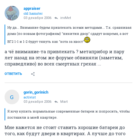
appraiser
old hamster
03 декабря 2006
invMet
Ну да... Внимание будем привлекать всеми методами... Т.к. сравнивая
дома (по новым фотографиям) "никитин двор" сдадут вовремя, а вот
ВГ2 1-1 и 1-2 будут тянуть как "кота за хвост"
а чё внимание-та привлекать ? метаприбор и пару
лет назад на этом же форуме обвиняли (заметим,
справедливо) во всех смертных грехах ...
ОТВЕТИТЬ
gorin_gorinich
G
activist
03 декабря 2006
Mart
Я хочу купить нормальные современные батареи и попросить, чтобы
поставили в моей квартире.
Мне кажется не стоит ставить хорошие батареи до
того, как будут двери в квартирах. А лучше до того