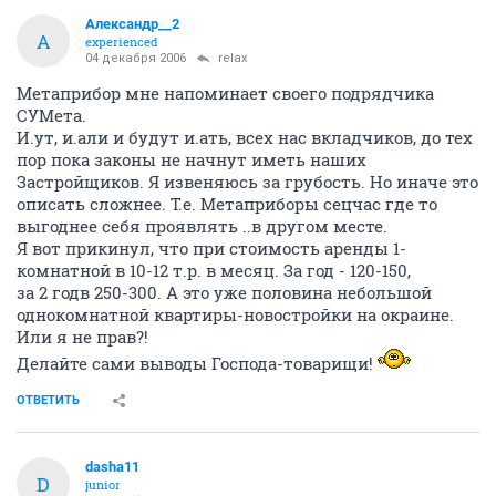
Александр__2
А
experienced
04 декабря 2006
relax
Метаприбор мне напоминает своего подрядчика
СУМета.
И.ут, и.али и будут и.ать, всех нас вкладчиков, до тех
пор пока законы не начнут иметь наших
Застройщиков. Я извеняюсь за грубость. Но иначе это
описать сложнее. Т.е. Метаприборы сецчас где то
выгоднее себя проявлять ..в другом месте.
Я вот прикинул, что при стоимость аренды 1-
комнатной в 10-12 т.р. в месяц. За год - 120-150,
за 2 годв 250-300. А это уже половина небольшой
однокомнатной квартиры-новостройки на окраине.
Или я не прав?!
Делайте сами выводы Господа-товарищи!
ОТВЕТИТЬ
dasha11
D
junior