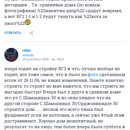
методами... Т.к. сравнивая дома (по новым
фотографиям) %22никитин двор%22 сдадут вовремя,
а вот ВГ2 1-1 и 1-2 будут тянуть как %22кота за
хвост%22
ОТВЕТИТЬ
relax
veteran
03 декабря 2006
Mart
вчера ездил на стройку ВГ3 и что, лучше вообще не
ездил, все тоже самое, что и было на
фото
сделанным
acrow от 26.11.06, не каких изменений. Знаете конечно
строить то строят но мне кажется, что им строить не
выгодно быстро! Вчера был у друга в сданном доме
это ул С.Шамшиных 30 и из окна увидел что на
другой стороне С.Шамшиных 35/Орджоникидзе 30
строится дом ..... весной это всего лишь был
фундамент если не котлован, а сейчас уже 4тый этаж
достравивают. Хорошо дом монолитный, но
результат то на лицо, тем более вчера была суббота и