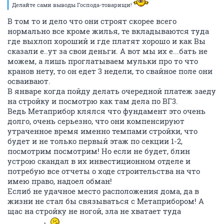
Делайте сами выводы Господа-товарищи!
В том то и дело что они строят скорее всего
нормально все кроме жилья, те вкладываются туда
где выхлоп хороший и где платят хорошо и как Вы
сказали е..ут за свои деньги. А вот мы их е...бать не
можем, а лишь проглатываем мульки про то что
кранов нету, то он едет 3 недели, то свайное поле они
осваивают.
В январе когда пойду делать очередной платеж заеду
на стройку и посмотрю как там дела по ВГ3.
Ведь Метаприбор клялся что фундамент это очень
долго, очень серьезно, что они компенсируют
утраченное время именно темпами стройки, что
будет и не только первый этаж по секции 1-2,
посмотрим посмотрим! Но если не будет, блин
устрою скандал в их инвестиционном отделе и
потребую все отчеты о ходе строительства на что
имею право, надоел обман!
Еслиб не удачное место расположения дома, да в
жизни не стал бы связываться с Метаприбором! А
щас на стройку не ногой, зла не хватает туда