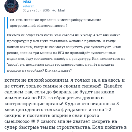
relax
veteran
05 декабря 2006
Mart
хм. есть желание привлечь к метаприбору внимание
прогрессивной общественности ?
Внимание общественности нам совсем ни к чему. А вот внимание
прокуратуры у меня уже появилось желание привлечь. В конце-
концов законы, которые нас могут защитить уже существуют. Я так
решил, если за три месяца на ВГ3 не произойдёт существенных
подвижек, буду составлять жалобу в прокуратуру. Или положиться на
`авось`, т.е. дождаться когда государство само начнёт наводить
порядок на стройках? Кто как думает?
кстати не плохой механизм, я только за, а на авось и
не стоит, только самим и своими силами!!! Давайте
сделаем так, если до февраля не будет ни каких
изменений по ВГ3, то обращаться дружно в
контролирующие органы! Куда ж это виданно за 8
месяцев сделать только фундамент и то на 1-2
секцию и поставить опорные сваи просто
смешноооо!!!!! У самого зла не хватает смореть на
супер быстрые темпы строительства. Если пойдете в