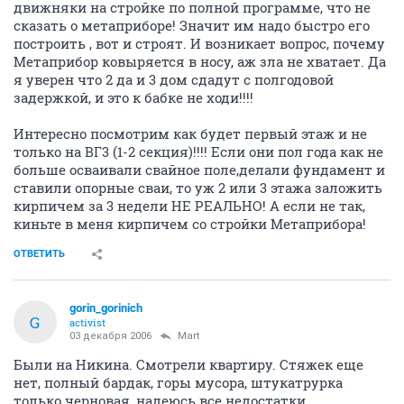
движняки на стройке по полной программе, что не
сказать о метаприборе! Значит им надо быстро его
построить , вот и строят. И возникает вопрос, почему
Метаприбор ковыряется в носу, аж зла не хватает. Да
я уверен что 2 да и 3 дом сдадут с полгодовой
задержкой, и это к бабке не ходи!!!!
Интересно посмотрим как будет первый этаж и не
только на ВГ3 (1-2 секция)!!!! Если они пол года как не
больше осваивали свайное поле,делали фундамент и
ставили опорные сваи, то уж 2 или 3 этажа заложить
кирпичем за 3 недели НЕ РЕАЛЬНО! А если не так,
киньте в меня кирпичем со стройки Метаприбора!
ОТВЕТИТЬ
gorin_gorinich
G
activist
03 декабря 2006
Mart
Были на Никина. Смотрели квартиру. Стяжек еще
нет, полный бардак, горы мусора, штукатрурка
только черновая, надеюсь все недостатки