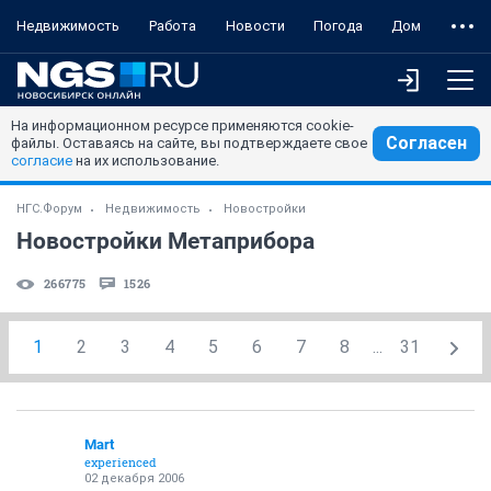
Недвижимость
Работа
Новости
Погода
Дом
На информационном ресурсе применяются cookie-
Согласен
файлы. Оставаясь на сайте, вы подтверждаете свое
согласие
на их использование.
НГС.Форум
Недвижимость
Новостройки
Новостройки Метаприбора
266775
1526
1
2
3
4
5
6
7
8
...
31
Mart
experienced
02 декабря 2006