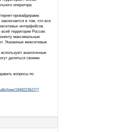
льного оператора
тернет-провайдерами.
заключается в том, что все
ежсетевых интерфейсов.
 всей территории России.
абоненту максимальные
ет. Указанные межсетевые
о используют аналогичные
могут делиться своими
давать вопросы по
calki/tree/1949223627/?