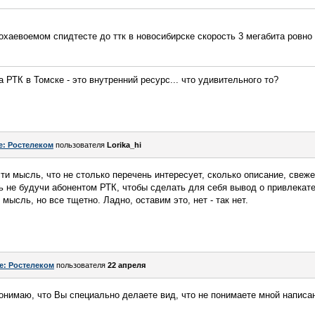
охаевоемом спидтесте до ттк в новосибирске скорость 3 мегабита ровно 
а РТК в Томске - это внутренний ресурс... что удивительного то?
e: Ростелеком
пользователя
Lorika_hi
ти мысль, что не столько перечень интересует, сколько описание, свежест
 не будучи абонентом РТК, чтобы сделать для себя вывод о привлекате
мысль, но все тщетно. Ладно, оставим это, нет - так нет.
e: Ростелеком
пользователя
22 апреля
понимаю, что Вы специально делаете вид, что не понимаете мной написа