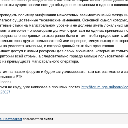
ые стыки существовали еще до объединения компании в единого национа
 проводить политику унификации межсетевых взаимоотношений между ин
лагают существенные технические изменения. Основной смысл которых, 
тевые стыки на магистральном уровне и не должны иметь локальных м
м и интернет - операторами должен строиться на единых принципах по
предназначение данных стыков ранее было в том, чтобы предоставить 
компьютеров других пользователей или серверов, минуя выход в интерн
 на условиях компании, с которой данный стык был организован.
ывает доступ к новым ресурсам для своих абонентов, которые не тольк
рритории всей страны, а следовательно гораздо больше пользователей 
о из преимуществ магистрального оператора.
тим на нашем форуме и будем актуализировать, там как раз можно и за
льности РТК.
nor.ru
ться не буду, уже написала в прошлых постах
http://forum.ngs.ru/board/lo
223627
e: Ростелеком
пользователя
пилот