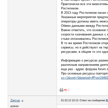
Практически все эти межсетев
Ростелеком.
В 2013 году Ростелеком начал
Указанные мероприятия предпо
операторы должны иметь межсе
Обмен данными между Ростелеко
Важно отметить, что основное 
скорости скачивания данных с 
стыки оплачивались Ростелеком
В то же время Ростелеком откр
сервисы, но и действуют на те
ресурсами, в общем то это одн
Информацию о ресурсах размес
различным направлениям деяте
еще раз - адрес форума forum.si
Про основные ресурсы повторя
vc=1&sort=5&period=#Post1949
Zercus
01.03.13 10:13
Ответ на сообщение
R
activist