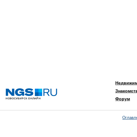
Недвижи
Знакомст
Форум
Оглавл