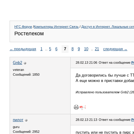
НГС.Форум
/
Компьютеры Интернет Связь
/
Доступ в Интернет. Локальные се
Ростелеком
1
..
5
6
7
8
9
10
..
21
←
предыдущая
следующая
→
Gnb2
28.02.13 21:06
Ответ на сообщение
Р
veteran
Сообщений: 1850
Да договорились бы лучше с ТТ
А еще можно в приставки добав
Исправлено пользователем Gnb2 (28.
пилот
28.02.13 21:13
Ответ на сообщение
Р
guru
Сообщений: 2952
пустить или не пустить в пирс 