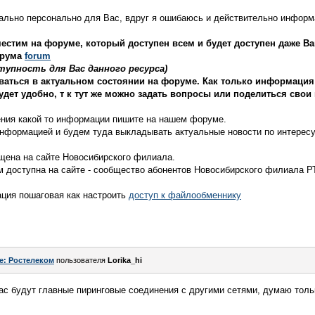
иально персонально для Вас, вдруг я ошибаюсь и действительно информ
стим на форуме, который доступен всем и будет доступен даже Ва
орума
forum
упность для Вас данного ресурса)
аться в актуальном состоянии на форуме. Как только информация
будет удобно, т к тут же можно задать вопросы или поделиться свои
ния какой то информации пишите на нашем форуме.
нформацией и будем туда выкладывать актуальные новости по интерес
ена на сайте Новосибирского филиала.
м доступна на сайте - сообщество абонентов Новосибирского филиала Р
ация пошаговая как настроить
доступ к файлообменнику
e: Ростелеком
пользователя
Lorika_hi
ас будут главные пиринговые соединения с другими сетями, думаю толь