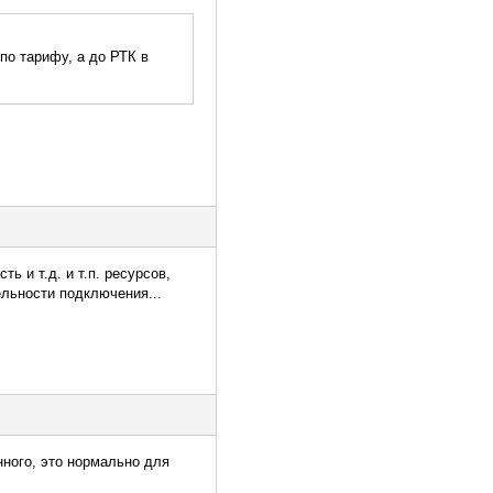
по тарифу, а до РТК в
ь и т.д. и т.п. ресурсов,
льности подключения...
нного, это нормально для