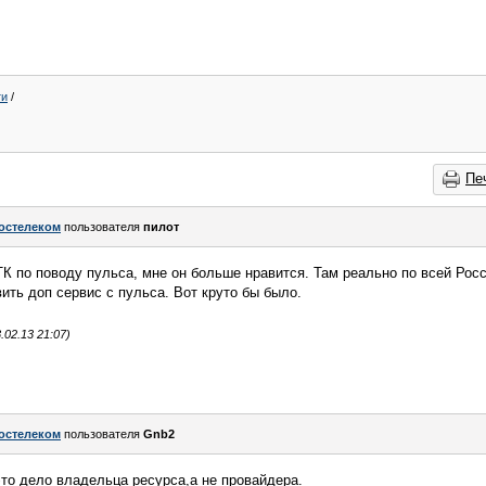
ти
/
Пе
остелеком
пользователя
пилот
К по поводу пульса, мне он больше нравится. Там реально по всей Росс
ить доп сервис с пульса. Вот круто бы было.
02.13 21:07)
остелеком
пользователя
Gnb2
это дело владельца ресурса,а не провайдера.