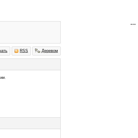
чать
RSS
Деревом
ии.