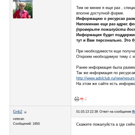
Тем не менее я еще раз , спец
вполне доступной форме.
Информацию о ресурсах разме
Напоминаю еще раз адрес ф
(проверьте пожалуйста дост
Информация будет поддержив
тут и Вам персонально. Это 
При необходимости еще получе
Откроем необходимую тему с и
Ранее информация была размещ
Так же информация по ресурса
http://www.adslclub.ru/new/resurs
На этом же сайте есть информ
Gnb2
01.03.13 22:38
Ответ на сообщение
R
veteran
Сообщений: 1850
Скажите пожалуйста а где сейч