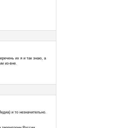
еречень их я и так знаю, а
ым из-вне.
едиа) и то незначительно.
 территории России.