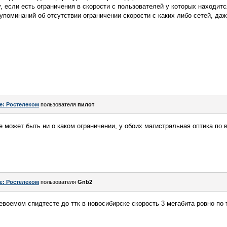
гу, если есть ограничения в скорости с пользователей у которых находи
 упоминаний об отсутствии ограничении скорости с каких либо сетей, даж
e: Ростелеком
пользователя
пилот
 не может быть ни о каком ограничении, у обоих магистральная оптика по 
e: Ростелеком
пользователя
Gnb2
евоемом спидтесте до ттк в новосибирске скорость 3 мегабита ровно по 