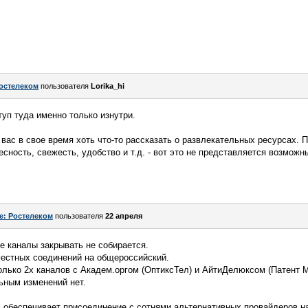
остелеком
пользователя
Lorika_hi
туп туда именно только изнутри.
 вас в свое время хоть что-то рассказать о развлекательных ресурсах. П
есность, свежесть, удобство и т.д. - вот это не представляется возможн
e: Ростелеком
пользователя
22 апреля
ие каналы закрывать не собирается.
местных соединений на общероссийский.
лько 2х каналов с Академ.оргом (ОптиксТел) и АйтиДелюксом (Патент М
ьным изменений нет.
 обеспечивает присоединение с сотнями альтернативных провайдеров на