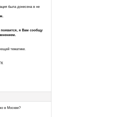
ация была донесена в не
м.
 появится, я Вам сообщу
 мнением.
ующей тематике.
ТК
ко в Москве?