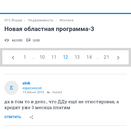
НГС.Форум
Недвижимость
Ипотека
Новая областная программа-3
441985
1000
1
...
10
11
12
13
14
...
21
elnik
E
experienced
15 июня 2010
лола3
да в том то и дело , что ДДу ещё не отюстирован, а
кредит уже 3 месяца платим
ОТВЕТИТЬ