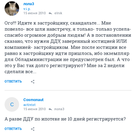
лола3
v.i.p.
15 июня 2010
elnik
Ого!!! Идите к застройщику, скандальте... Мне
повезло- все шли навстречу, я только- только успела-
спасибо огромное добрым людям! А в постановлении
сказано, что нужен ДДУ, заверенный юстицией ИЛИ
компанией- застройщиком. Мне после юстиции все
равно к застройщику идти пришлось, ибо экземпляр
для Обладминистрации не предусмотрен был. А что
это у Вас так долго регистрируют? Мне за 2 недели
сделали все...
ОТВЕТИТЬ
Cosmonaut
C
activist
15 июня 2010
лола3
А разве ДДУ по ипотеке не 10 дней регистрируется?
ОТВЕТИТЬ