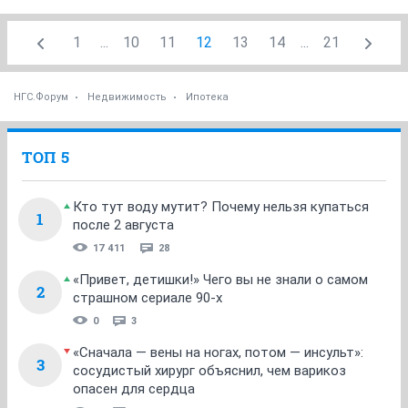
1
...
10
11
12
13
14
...
21
НГС.Форум
Недвижимость
Ипотека
ТОП 5
Кто тут воду мутит? Почему нельзя купаться
1
после 2 августа
17 411
28
«Привет, детишки!» Чего вы не знали о самом
2
страшном сериале 90-х
0
3
«Сначала — вены на ногах, потом — инсульт»:
3
сосудистый хирург объяснил, чем варикоз
опасен для сердца