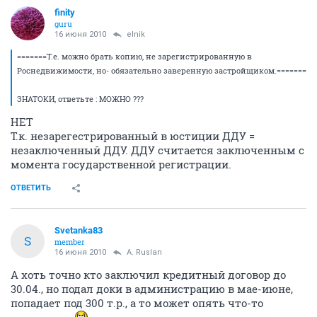
finity
guru
16 июня 2010
elnik
=======Т.е. можно брать копию, не зарегистрированную в
Роснедвижимости, но- обязательно заверенную застройщиком.=======
ЗНАТОКИ, ответьте : МОЖНО ???
НЕТ
Т.к. незарегестрированный в юстиции ДДУ =
незаключенный ДДУ. ДДУ считается заключенным с
момента государственной регистрации.
ОТВЕТИТЬ
Svetanka83
S
member
16 июня 2010
A. Ruslan
А хоть точно кто заключил кредитный договор до
30.04., но подал доки в администрацию в мае-июне,
попадает под 300 т.р., а то может опять что-то