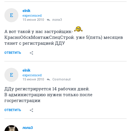
elnik
E
experienced
15 июня 2010
лола3
А вот такой у нас застройщик-
КрасноОбскМонтажСпецСтрой. уже 5(пять) месяцев
тянет с регистрацией ДДУ
ОТВЕТИТЬ
elnik
E
experienced
15 июня 2010
Cosmonaut
ДДу регистрируется 14 рабочих дней.
В администрацию нужен только после
госрегистрации
ОТВЕТИТЬ
лола3