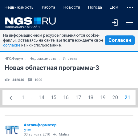
Недвижимость
Работа
Новости
Погода
Дом
На информационном ресурсе применяются cookie-
Согласен
файлы. Оставаясь на сайте, вы подтверждаете свое
согласие
на их использование.
НГС.Форум
Недвижимость
Ипотека
Новая областная программа-3
442046
1000
1
...
14
15
16
17
18
19
20
21
Автоинформатор
guru
03 августа 2010
Matiss