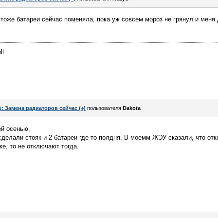
 тоже батареи сейчас поменяла, пока уж совсем мороз не грянул и мен
ll
e: Замена радиаторов сейчас (+)
пользователя
Dakota
ей осенью,
 сделали стояк и 2 батареи где-то полдня. В моемм ЖЭУ сказали, что от
е, то не отключают тогда.