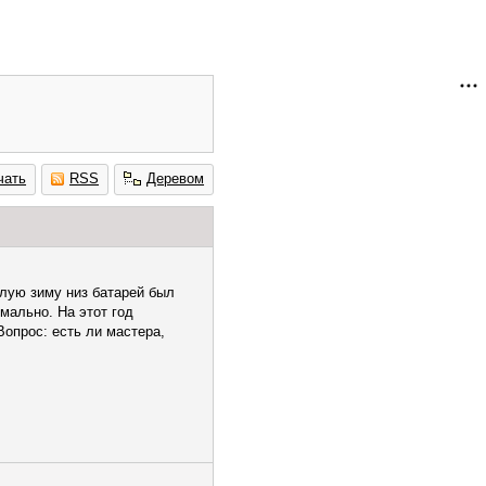
чать
RSS
Деревом
шлую зиму низ батарей был
мально. На этот год
Вопрос: есть ли мастера,