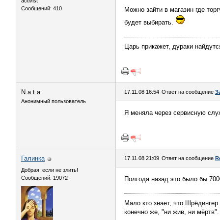
activist
Сообщений: 410
Можно зайти в магазин где тор
будет выбирать.
Царь прикажет, дураки найдутс
N.a.t.a
17.11.08 16:54
Ответ на сообщение
З
Анонимный пользователь
Я меняла через сервисную слу
Галинка
17.11.08 21:09
Ответ на сообщение
R
Добрая, если не злить!
Сообщений: 19072
Полгода назад это было бы 700
Мало кто знает, что Шрёдингер
конечно же, "ни жив, ни мёртв".