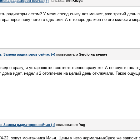
амена радиаторов сейчас (+)
пользователя
Kezya
ть радиаторы летом? У меня сосед снизу вот меняет, уже третий день п
тера через попу чего-то сделали. А я теперь должен по его милости мер
e: Замена радиаторов сейчас (+)
пользователя
Sergio на тачине
 видно сразу, и устарняются соответственно сразу же. А не спустя полгод
нт дома идет, недели 2 отопление на целый день отключали. Такое ощуще
e: Замена радиаторов сейчас (+)
пользователя
Yug
74-22, зовут монтажника Илья. Цены у него нормальные))все же зависит 