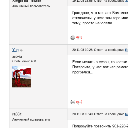
Sergio на тачине
19.11.08 15:55
Ответ на сообщение
З
Анонимный пользователь
Граждане, что мешает Вам меня
отключены, у него там горе-мас
тему, просто наболело.
Yug
20.11.08 10:28
Ответ на сообщение
R
activist
Сообщений: 430
Если менять в сезон, то косяки
Потерпите, у нас вот кап.ремо
прогрелся...
ra66it
20.11.08 10:40
Ответ на сообщение
R
Анонимный пользователь
Попробуйте позвонить 961-228-