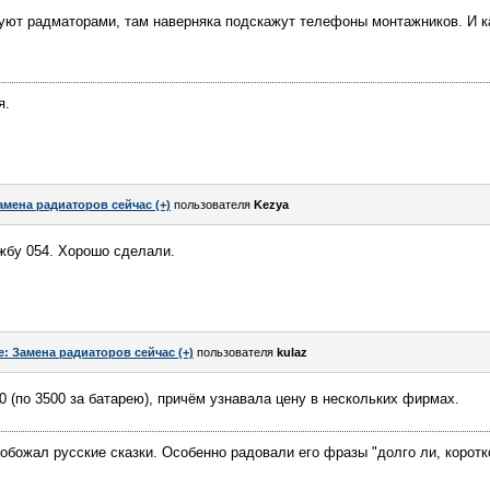
гуют радматорами, там наверняка подскажут телефоны монтажников. И к
я.
амена радиаторов сейчас (+)
пользователя
Kezya
жбу 054. Хорошо сделали.
e: Замена радиаторов сейчас (+)
пользователя
kulaz
0 (по 3500 за батарею), причём узнавала цену в нескольких фирмах.
 обожал русские сказки. Особенно радовали его фразы "долго ли, коротк