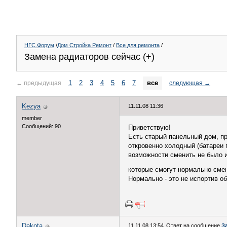
НГС.Форум
/
Дом Стройка Ремонт
/
Все для ремонта
/
Замена радиаторов сейчас (+)
1
2
3
4
5
6
7
все
←
предыдущая
следующая
→
Kezya
11.11.08 11:36
member
Сообщений: 90
Приветствую!
Есть старый панельный дом, пр
откровенно холодный (батареи 
возможности сменить не было и
которые смогут нормально смен
Нормально - это не испортив об
Dakota
11.11.08 13:54
Ответ на сообщение
З