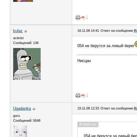
kulaz
18.11.08 14:41
Ответ на сообщение
R
activist
Сообщений: 136
054 не берутся за левый берег
Нисцан
Ugadanka
19.11.08 12:33
Ответ на сообщение
R
guru
Сообщений: 5048
В ответ на:
054 не берутся за левый бе