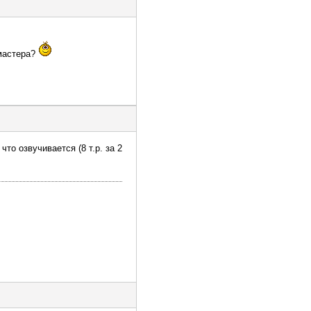
 мастера?
то озвучивается (8 т.р. за 2