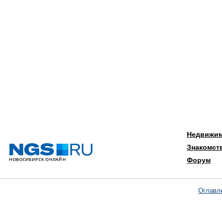
Недвижи
Знакомст
Форум
Оглавл