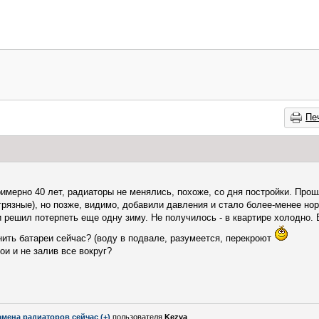
Пе
имерно 40 лет, радиаторы не менялись, похоже, со дня постройки. Про
грязные), но позже, видимо, добавили давления и стало более-менее нор
 решил потерпеть еще одну зиму. Не получилось - в квартире холодно. 
ить батареи сейчас? (воду в подвале, разумеется, перекроют
ои и не залив все вокруг?
амена радиаторов сейчас (+)
пользователя
Kezya