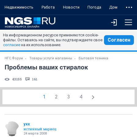
Недвижимость
Работа
Новости
Погода
Дом
На информационном ресурсе применяются cookie-
Согласен
файлы. Оставаясь на сайте, вы подтверждаете свое
согласие
на их использование.
НГС.Форум
Товары услуги магазины
Бытовая техника
Проблемы ваших стиралок
43155
161
1
2
3
4
yxx
истинный мариец
24 марта 2008