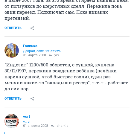
в июне 2007 года. За это время стираем каждый день,
от ползунков до шерстяных одеял. Пережила пока
один переезд. Подключал сам. Пока никаких
претензий.
ОТВЕТИТЬ
Галинка
Добрая, если не злить!
31 марта 2008
yxx
"Индезит" 1200/600 оборотов, с сушкой, куплена
30/12/1997, пережила рождение ребёнка (пелёнки
парила сушкой, чтоб быстрее сохли), один раз
меняли какие-то "вкладыши рессор", т-т-т - работает
до сих пор.
ОТВЕТИТЬ
vert
v.i.p.
01 апреля 2008
sharkie