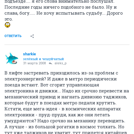
подъезде.... я его слова внимательно послушал.
Последние годы ничего подобного не было. Ну и
слава, богу..... Не хочу испытывать судьбу... Дорого
это.
ОТВЕТИТЬ
sharkie
зелёный и чешуйчатый
31 марта 2008
aleks_p
В лифте застревать приходилось из-за проблем с
электроэнергией? И даже в метро периодически
поезда встают. Вот сгорит управляющая
электроника и движки... Надо их срочно перевести на
механический привод и нагнать дивизию таджиков,
которые будут в поездах метро педали крутить.
Кстати, еще мега-идея - в космических аппаратах
электроники - пруд-пруди, как же они летать
умудряются? Надо срочно на механику переводить.
А лучше - из большой рогатки в космос толкать. Но
тут уже таджиков не хватит, тут придется китайцев