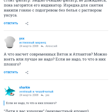
стоит фильтр. Заодно очищаю фильтр, не дожидаясь,
пока загорится его индикатор. Изредка для снятия
накипи гоняю с подогревом без белья с раствором
уксуса.
ОТВЕТИТЬ
yxx
истинный мариец
24 марта 2008
Алексий
А что насчет современных Вяток и Атлантов? Можно
взять или лучше не надо? Если не надо, то что в них
плохого?
ОТВЕТИТЬ
sharkie
зелёный и чешуйчатый
24 марта 2008
yxx
Если не надо, то что в них плохого?
"Дети у вас хорошие" (неизвестный японец)