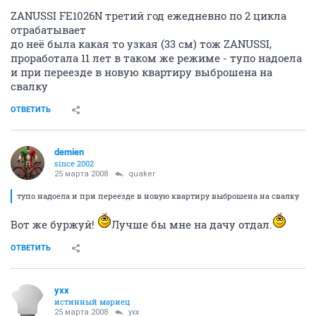
ZANUSSI FE1026N третий год ежедневно по 2 цикла
отрабатывает
до неё была какая то узкая (33 см) тож ZANUSSI,
проработала 11 лет в таком же режиме - тупо надоела
и при переезде в новую квартиру выброшена на
свалку
ОТВЕТИТЬ
demien
since 2002
25 марта 2008
quaker
тупо надоела и при переезде в новую квартиру выброшена на свалку
Вот же буржуй!
Лучше бы мне на дачу отдал.
ОТВЕТИТЬ
yxx
истинный мариец
25 марта 2008
yxx