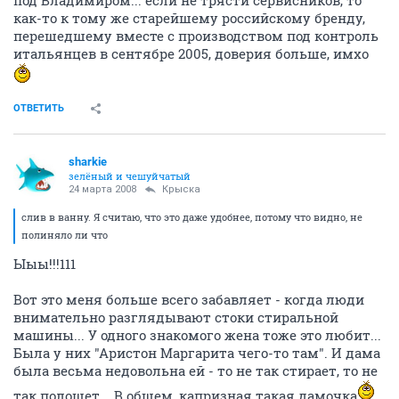
под Владимиром... если не трясти сервисников, то
как-то к тому же старейшему российскому бренду,
перешедшему вместе с производством под контроль
итальянцев в сентябре 2005, доверия больше, имхо
ОТВЕТИТЬ
sharkie
зелёный и чешуйчатый
24 марта 2008
Крыска
слив в ванну. Я считаю, что это даже удобнее, потому что видно, не
полиняло ли что
Ыыы!!!111
Вот это меня больше всего забавляет - когда люди
внимательно разглядывают стоки стиральной
машины... У одного знакомого жена тоже это любит...
Была у них "Аристон Маргарита чего-то там". И дама
была весьма недовольна ей - то не так стирает, то не
так полощет... В общем, капризная такая дамочка