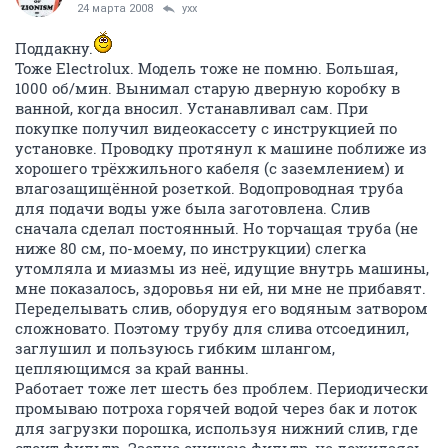
24 марта 2008
yxx
Поддакну.
Тоже Electrolux. Модель тоже не помню. Большая,
1000 об/мин. Вынимал старую дверную коробку в
ванной, когда вносил. Устанавливал сам. При
покупке получил видеокассету с инструкцией по
установке. Проводку протянул к машине поближе из
хорошего трёхжильного кабеля (с заземлением) и
влагозащищённой розеткой. Водопроводная труба
для подачи воды уже была заготовлена. Слив
сначала сделал постоянный. Но торчащая труба (не
ниже 80 см, по-моему, по инструкции) слегка
утомляла и миазмы из неё, идущие внутрь машины,
мне показалось, здоровья ни ей, ни мне не прибавят.
Переделывать слив, оборудуя его водяным затвором
сложновато. Поэтому трубу для слива отсоединил,
заглушил и пользуюсь гибким шлангом,
цепляющимся за край ванны.
Работает тоже лет шесть без проблем. Периодически
промываю потроха горячей водой через бак и лоток
для загрузки порошка, используя нижний слив, где