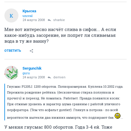
Крыска
К
unreal
24 марта 2008
sharkie
Мне вот интересно насчёт слива в сифон... А если
какое-нибудь засорение, не попрет ли сливаемая
вода в ту же ванну?
ОТВЕТИТЬ
Sergunchik
guru
24 марта 2008
demien
Гнусмас P1205J. 1200 оборотов. Полноразмерная. Куплена 10.2002 года.
Пережила рождение ребёнка. (бесконечная стирка ползунков и
прочего) и переезд. Не ломалась. Работает. Правда появился косяк:
При отжиме уровень и характер шума сравним с работой уличного
перфоратора. (Тем что асфальт долбят). Глянул в потроха - по всей
вероятности вытекли два нижних амморта, что подпирают бак.
...
У мекня гнусмас 800 оборотов. Года 3-4 ей. Тоже