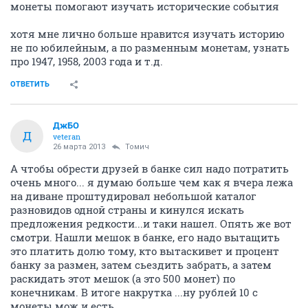
монеты помогают изучать исторические события
хотя мне лично больше нравится изучать историю
не по юбилейным, а по разменным монетам, узнать
про 1947, 1958, 2003 года и т.д.
ОТВЕТИТЬ
ДжБО
Д
veteran
26 марта 2013
Томич
А чтобы обрести друзей в банке сил надо потратить
очень много... я думаю больше чем как я вчера лежа
на диване проштудировал небольшой каталог
разновидов одной страны и кинулся искать
предложения редкости...и таки нашел. Опять же вот
смотри. Нашли мешок в банке, его надо вытащить
это платить долю тому, кто вытаскивет и процент
банку за размен, затем сьездить забрать, а затем
раскидать этот мешок (а это 500 монет) по
конечникам. В итоге накрутка ...ну рублей 10 с
монеты мож и есть