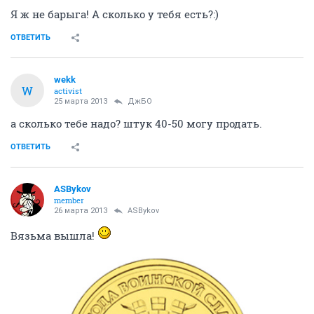
Я ж не барыга! А сколько у тебя есть?:)
ОТВЕТИТЬ
wekk
W
activist
25 марта 2013
ДжБО
а сколько тебе надо? штук 40-50 могу продать.
ОТВЕТИТЬ
ASBykov
member
26 марта 2013
ASBykov
Вязьма вышла!