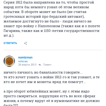
Серия 1812 была направлена на то, чтобы простой
народ хотя бы немного узнал об этом великом
событии. В обороте монет не было (не считая
гротескных историй про бердский автомат),
желаемое достигнуто не было - люди ничего не
знают про войну с Наполеоном (также как и о полете
Гагарина, также как и 1150-летии государственности
ит.д.).
ОТВЕТИТЬ
numizman
veteran
26 марта 2013
Томич
ничего личного, но банальности говорите...
те кто хочет узнать о войне 1812-го и так узнают, а те
кто не хочет им и монеты вряд ли помогут...
а про оборот юбилейных монет, ну с этим надо
просто смириться. коррупция есть во всех сферах
жизни, а почему вдруг её в нумизматике не должно
быть???