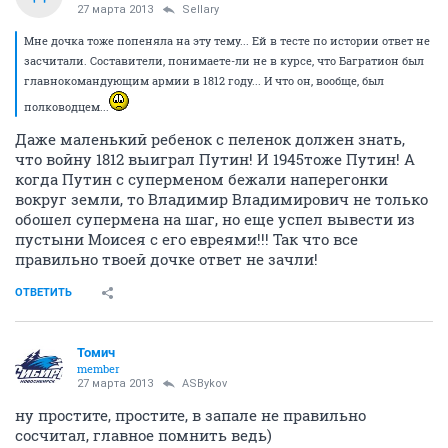
27 марта 2013
Sellary
Мне дочка тоже попеняла на эту тему... Ей в тесте по истории ответ не
засчитали. Составители, понимаете-ли не в курсе, что Багратион был
главнокомандующим армии в 1812 году... И что он, вообще, был
полководцем...
Даже маленький ребенок с пеленок должен знать,
что войну 1812 выиграл Путин! И 1945тоже Путин! А
когда Путин с суперменом бежали наперегонки
вокруг земли, то Владимир Владимирович не только
обошел супермена на шаг, но еще успел вывести из
пустыни Моисея с его евреями!!! Так что все
правильно твоей дочке ответ не зачли!
ОТВЕТИТЬ
Томич
member
27 марта 2013
ASBykov
ну простите, простите, в запале не правильно
сосчитал, главное помнить ведь)