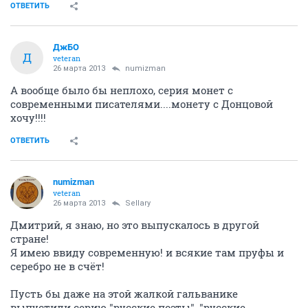
ОТВЕТИТЬ
ДжБО
Д
veteran
26 марта 2013
numizman
А вообще было бы неплохо, серия монет с
современными писателями....монету с Донцовой
хочу!!!!
ОТВЕТИТЬ
numizman
veteran
26 марта 2013
Sellary
Дмитрий, я знаю, но это выпускалось в другой
стране!
Я имею ввиду современную! и всякие там пруфы и
серебро не в счёт!
Пусть бы даже на этой жалкой гальванике
выпустили серию "русские поэты", "русские