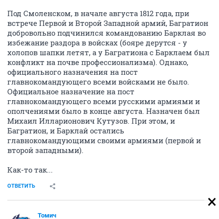
Под Смоленском, в начале августа 1812 года, при
встрече Первой и Второй Западной армий, Багратион
добровольно подчинился командованию Барклая во
избежание раздора в войсках (бояре дерутся - у
холопов шапки летят, а у Багратиона с Барклаем был
конфликт на почве профессионализма). Однако,
официального назначения на пост
главнокомандующего всеми войсками не было.
Официальное назначение на пост
главнокомандующего всеми русскими армиями и
ополчениями было в конце августа. Назначен был
Михаил Илларионович Кутузов. При этом, и
Багратион, и Барклай остались
главнокомандующими своими армиями (первой и
второй западными).
Как-то так...
ОТВЕТИТЬ
Томич