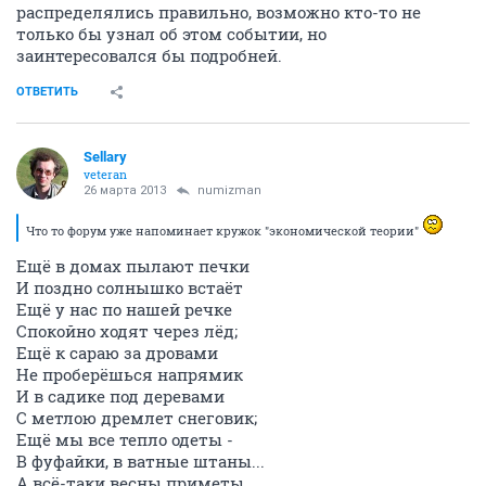
распределялись правильно, возможно кто-то не
только бы узнал об этом событии, но
заинтересовался бы подробней.
ОТВЕТИТЬ
Sellary
veteran
26 марта 2013
numizman
Что то форум уже напоминает кружок "экономической теории"
Ещё в домах пылают печки
И поздно солнышко встаёт
Ещё у нас по нашей речке
Спокойно ходят через лёд;
Ещё к сараю за дровами
Не проберёшься напрямик
И в садике под деревами
С метлою дремлет снеговик;
Ещё мы все тепло одеты -
В фуфайки, в ватные штаны...
А всё-таки весны приметы