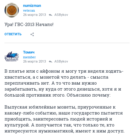
numizman
veteran
26 марта 2013
ASBykov
Ура! ГВС-2013 Начало!
ОТВЕТИТЬ
Томич
member
26 марта 2013
ASBykov
В платье или с айфоном я могу три недели ходить-
хвастаться, а с монетой что делать - смысла
переплачивать нет. А то что вам нужно
зарабатывать, ну куда от этого денешься, хотя я и
большой противник этого. Объясняю почему:
Выпуская юбилейные монеты, приуроченные к
какому-либо событию, наше государство пытается
приобщить, заинтересовать людей историей и
культурой. А получается так, что только те, кто
интересуются нумизматикой, имеют к ним доступ.