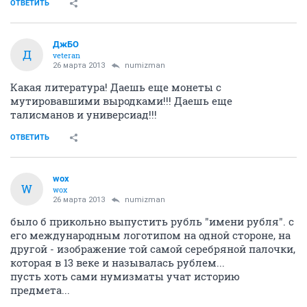
ОТВЕТИТЬ
ДжБО
Д
veteran
26 марта 2013
numizman
Какая литература! Даешь еще монеты с
мутировавшими выродками!!! Даешь еще
талисманов и универсиад!!!
ОТВЕТИТЬ
wox
W
wox
26 марта 2013
numizman
было б прикольно выпустить рубль "имени рубля". с
его международным логотипом на одной стороне, на
другой - изображение той самой серебряной палочки,
которая в 13 веке и называлась рублем...
пусть хоть сами нумизматы учат историю
предмета...