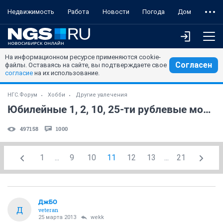
Недвижимость
Работа
Новости
Погода
Дом
На информационном ресурсе применяются cookie-
Согласен
файлы. Оставаясь на сайте, вы подтверждаете свое
согласие
на их использование.
НГС.Форум
Хобби
Другие увлечения
Юбилейные 1, 2, 10, 25-ти рублевые монеты РФ!!! (часть 5)
497158
1000
1
...
9
10
11
12
13
...
21
ДжБО
Д
veteran
25 марта 2013
wekk