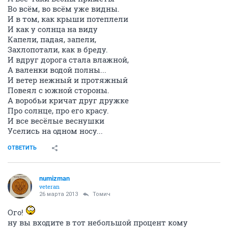
Во всём, во всём уже видны.
И в том, как крыши потеплели
И как у солнца на виду
Капели, падая, запели,
Захлопотали, как в бреду.
И вдруг дорога стала влажной,
А валенки водой полны...
И ветер нежный и протяжный
Повеял с южной стороны.
А воробьи кричат друг дружке
Про солнце, про его красу.
И все весёлые веснушки
Уселись на одном носу...
ОТВЕТИТЬ
numizman
veteran
26 марта 2013
Томич
Ого!
ну вы входите в тот небольшой процент кому