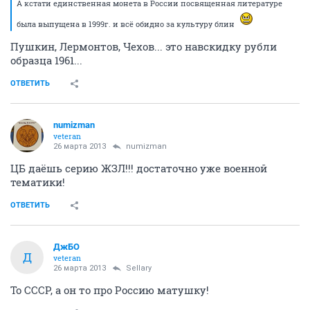
А кстати единственная монета в России посвященная литературе
была выпущена в 1999г. и всё обидно за культуру блин
Пушкин, Лермонтов, Чехов... это навскидку рубли
образца 1961...
ОТВЕТИТЬ
numizman
veteran
26 марта 2013
numizman
ЦБ даёшь серию ЖЗЛ!!! достаточно уже военной
тематики!
ОТВЕТИТЬ
ДжБО
Д
veteran
26 марта 2013
Sellary
То СССР, а он то про Россию матушку!