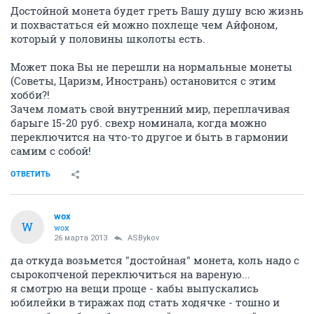
Достойной монета будет греть Вашу душу всю жизнь
и похвастаться ей можно похлеще чем Айфоном,
который у половины школоты есть.
Может пока Вы не перешли на нормальные монеты
(Советы, Царизм, Инострань) остановится с этим
хобби?!
Зачем ломать свой внутренний мир, переплачивая
барыге 15-20 руб. свехр номинала, когда можно
переключится на что-то другое и быть в гармонии
самим с собой!
ОТВЕТИТЬ
wox
W
wox
26 марта 2013
ASBykov
да откуда возьмется "достойная" монета, коль надо с
сырокопченой переключиться на вареную...
я смотрю на вещи проще - кабы выпускались
юбилейки в тиражах под стать ходячке - тошно и