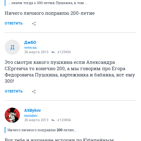
... знали тогда о 300-летии Пушкина, в том ...
Ничего личного поправлю 200-летие
ОТВЕТИТЬ
ДжБО
Д
veteran
26 марта 2013
e123456
Это смотря какого пушкина если Александра
СЕргеича то конечно 200, а мы говорим про Егора
Федоровича Пушкина, картежника и бабника, вот ему
300!
ОТВЕТИТЬ
ASBykov
member
26 марта 2013
e123456
Ничего личного поправлю
200
-летие...
Вот тебе и изучение истории по Юбилейным