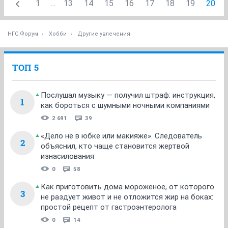
1
...
13
14
15
16
17
18
19
20
НГС.Форум
Хобби
Другие увлечения
ТОП 5
Послушал музыку — получил штраф: инструкция,
1
как бороться с шумными ночными компаниями
2 691
39
«Дело не в юбке или макияже». Следователь
2
объяснил, кто чаще становится жертвой
изнасилования
0
58
Как приготовить дома мороженое, от которого
3
не раздует живот и не отложится жир на боках:
простой рецепт от гастроэнтеролога
0
14