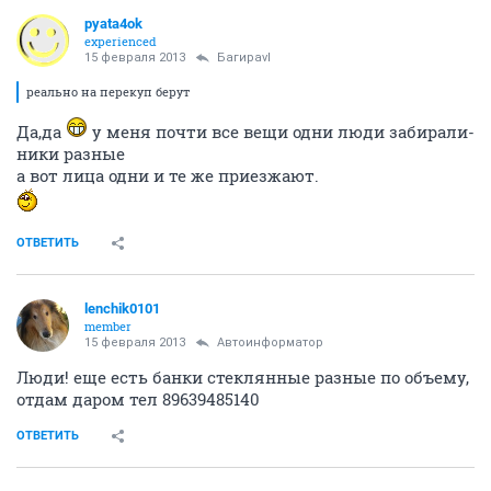
pyata4ok
experienced
15 февраля 2013
Багираvl
реально на перекуп берут
Да,да
у меня почти все вещи одни люди забирали-
ники разные
а вот лица одни и те же приезжают.
ОТВЕТИТЬ
lenchik0101
member
15 февраля 2013
Автоинформатор
Люди! еще есть банки стеклянные разные по объему,
отдам даром тел 89639485140
ОТВЕТИТЬ