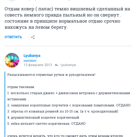
Отдам ковер ( палас) темно вишневый сделанный на
совесть немного правда пыльный но он свернут .
состояние в принципе нормальное отдаю срочно
нахожусь на левом берегу.
ОТВЕТИТЬ
Lyubanya
member
13 февраля 2013
Lyubanya
Разыскиваются очумелые ручки и рукодельники!
отдам таковым:
1. несколько старых джинс + джинсовая ветровка с дермантиновыми
вставками.
2. замшевые коралловые перчатки с норковыми пампонами. ОТДАНО
3. обрезы от кожаных ремней по 10-15 см. (в т.ч. крокодиловый)
4. дермантиновый кошелек коричневый.
5. юбка вельвет светло-коричневая. ОТДАНО
очень хочется верить, что кто-то сможет дать этим вещам вторую