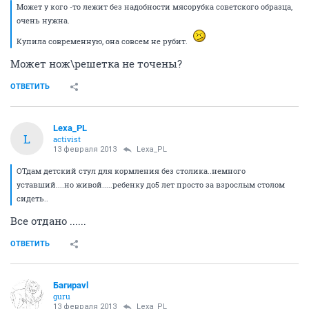
Может у кого -то лежит без надобности мясорубка советского образца,
очень нужна.
Купила современную, она совсем не рубит.
Может нож\решетка не точены?
ОТВЕТИТЬ
Lexa_PL
L
activist
13 февраля 2013
Lexa_PL
ОТдам детский стул для кормления без столика..немного
уставший....но живой.....ребенку до5 лет просто за взрослым столом
сидеть..
Все отдано ......
ОТВЕТИТЬ
Багираvl
guru
13 февраля 2013
Lexa_PL