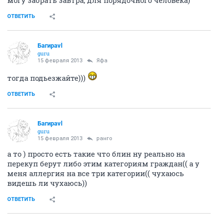
могу забрать завтра, для порядочного человека)
ОТВЕТИТЬ
Багираvl
guru
15 февраля 2013
Яфа
тогда подьезжайте)))
ОТВЕТИТЬ
Багираvl
guru
15 февраля 2013
ранго
а то ) просто есть такие что блин ну реально на
перекуп берут либо этим категориям граждан(( а у
меня аллергия на все три категории(( чухаюсь
видешь ли чухаюсь))
ОТВЕТИТЬ