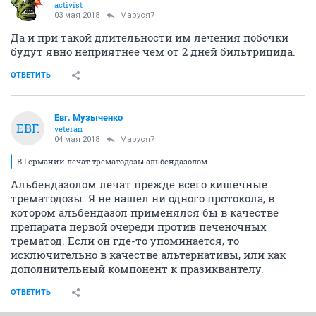
activist
03 мая 2018
Маруся7
Да и при такой длительности им лечения побочки
будут явно неприятнее чем от 2 дней бильтрицида.
ОТВЕТИТЬ
Евг. Музыченко
ЕВГ.
veteran
04 мая 2018
Маруся7
В Германии лечат трематодозы альбендазолом.
Альбендазолом лечат прежде всего кишечные
трематодозы. Я не нашел ни одного протокола, в
котором альбендазол применялся бы в качестве
препарата первой очереди против печеночных
трематод. Если он где-то упоминается, то
исключительно в качестве альтернативы, или как
дополнительный компонент к празиквантелу.
ОТВЕТИТЬ