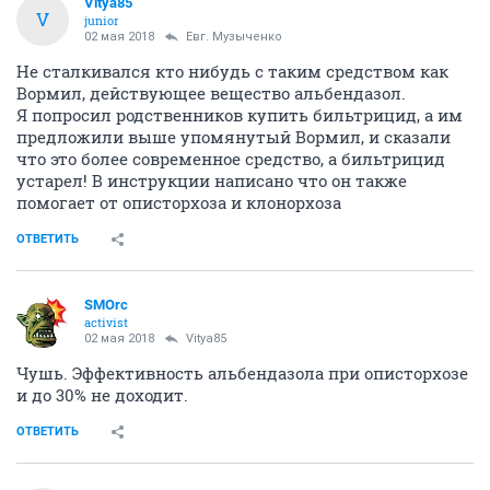
Vitya85
V
junior
02 мая 2018
Евг. Музыченко
Не сталкивался кто нибудь с таким средством как
Вормил, действующее вещество альбендазол.
Я попросил родственников купить бильтрицид, а им
предложили выше упомянутый Вормил, и сказали
что это более современное средство, а бильтрицид
устарел! В инструкции написано что он также
помогает от описторхоза и клонорхоза
ОТВЕТИТЬ
SMOrc
activist
02 мая 2018
Vitya85
Чушь. Эффективность альбендазола при описторхозе
и до 30% не доходит.
ОТВЕТИТЬ