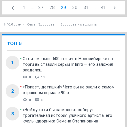
1
...
27
28
29
30
31
...
41
НГС.Форум
Семья Здоровье
Здоровье и медицина
ТОП 5
Стоит меньше 500 тысяч: в Новосибирске на
1
торги выставили серый Infiniti — его заложил
владелец
0
13
«Привет, детишки!» Чего вы не знали о самом
2
страшном сериале 90-х
0
3
«Выйду хотя бы на молоко соберу»:
3
трогательная история уличного артиста, его
куклы-дворника Семена Степановича