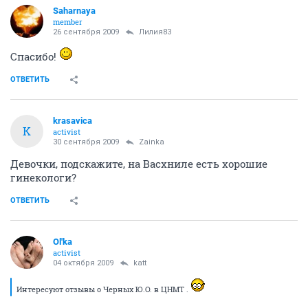
Saharnaya
member
26 сентября 2009
Лилия83
Спасибо!
ОТВЕТИТЬ
krasavica
K
activist
30 сентября 2009
Zainka
Девочки, подскажите, на Васхниле есть хорошие
гинекологи?
ОТВЕТИТЬ
Ol'ka
activist
04 октября 2009
katt
Интересуют отзывы о Черных Ю.О. в ЦНМТ .