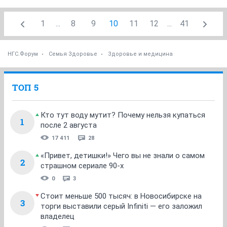
1
...
8
9
10
11
12
...
41
НГС.Форум
Семья Здоровье
Здоровье и медицина
ТОП 5
Кто тут воду мутит? Почему нельзя купаться
1
после 2 августа
17 411
28
«Привет, детишки!» Чего вы не знали о самом
2
страшном сериале 90-х
0
3
Стоит меньше 500 тысяч: в Новосибирске на
3
торги выставили серый Infiniti — его заложил
владелец