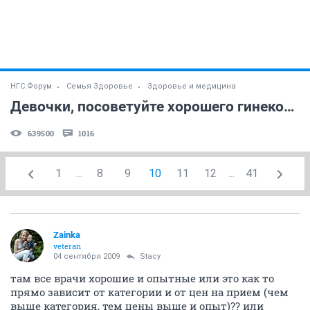
НГС.Форум
Семья Здоровье
Здоровье и медицина
Девочки, посоветуйте хорошего гинеколога!
639500
1016
1
...
8
9
10
11
12
...
41
Zainka
veteran
04 сентября 2009
Stacy
там все врачи хорошие и опытные или это как то
прямо зависит от категории и от цен на прием (чем
выше категория, тем цены выше и опыт)?? или