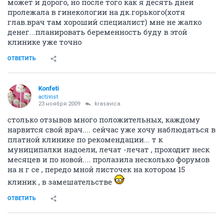
может и дорого, но после того как я десять дней
пролежала в гинекологии на дк.горького(хотя
глав.врач там хороший специалист) мне не жалко
денег...планировать беременность буду в этой
клинике уже точно
ОТВЕТИТЬ
Konfeti
activist
23 ноября 2009
krasavica
столько отзывов много положительных, каждому
нарвится свой врач.... сейчас уже хочу наблюдаться в
платной клинике по рекомендации... т к
муниципалки надоели, лечат -лечат , проходит неск
месяцев и по новой.... пролазила несколько форумов
на н г се , передо мной листочек на котором 15
клиник , в замешательстве
ОТВЕТИТЬ