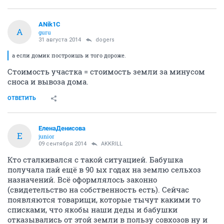
ANik1C
A
guru
31 августа 2014
dogers
а если домик построишь и того дороже.
Стоимость участка = стоимость земли за минусом
сноса и вывоза дома.
ОТВЕТИТЬ
ЕленаДенисова
Е
junior
09 сентября 2014
AKKRILL
Кто сталкивался с такой ситуацией. Бабушка
получала пай ещё в 90 ых годах на землю сельхоз
назначений. Всё оформлялось законно
(свидетельство на собственность есть). Сейчас
появляются товарищи, которые тычут какими то
списками, что якобы наши деды и бабушки
отказывались от этой земли в пользу совхозов ну и