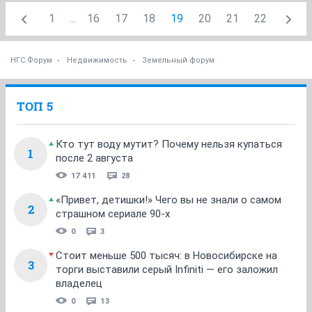
1
...
16
17
18
19
20
21
22
НГС.Форум
Недвижимость
Земельный форум
ТОП 5
Кто тут воду мутит? Почему нельзя купаться
1
после 2 августа
17 411
28
«Привет, детишки!» Чего вы не знали о самом
2
страшном сериале 90-х
0
3
Стоит меньше 500 тысяч: в Новосибирске на
3
торги выставили серый Infiniti — его заложил
владелец
0
13