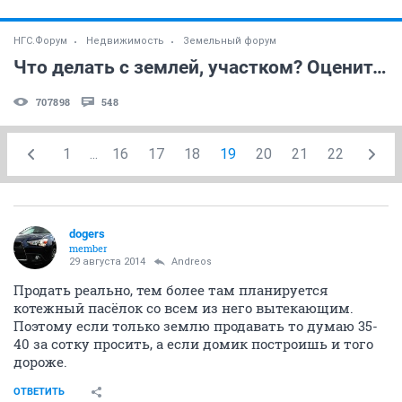
НГС.Форум
Недвижимость
Земельный форум
Что делать с землей, участком? Оцените участок?
707898
548
1
...
16
17
18
19
20
21
22
dogers
member
29 августа 2014
Andreos
Продать реально, тем более там планируется
котежный пасёлок со всем из него вытекающим.
Поэтому если только землю продавать то думаю 35-
40 за сотку просить, а если домик построишь и того
дороже.
ОТВЕТИТЬ