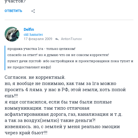
участок?
ОТВЕТИТЬ
Delfin
old hamster
17 февраля 2009
AntonTiunov
продажа участка 1га - только целиком!
спасибо за ответ! но я думаю что он не совсем корректен!
пункт дачи пустой- ибо застройщики и проектировщики пока тупят и
не предоставляют инфу)
Согласен. не корректный.
но, я вообще не понимаю, как там за 1га можно
просить 4 ляма. у нас в РФ, этой земли, хоть попой
ешь!!!
я еще согласился, если бы там были полные
коммуникации. там типо отличная
асфальтированная дорога, газ, канализация и т.д.
а так за воздух(землю) такие деньги?!
извеняюсь. но, с землей у меня реально эмоции
через край бьют!!!