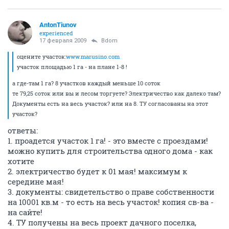
AntonTiunov
experienced
17 февраля 2009
Bdom
оцените участок:
www.marusino.com
участок площадью 1 га - на плане 1-8 !
а где-там 1 га? 8 участков каждый меньше 10 соток
те 79,25 соток или вы и лесом торгуете? Электричество как далеко там?
Документы есть на весь участок? или на 8. ТУ согласованы на этот
участок?
ответы:
1. проадется участок 1 га! - это вместе с проездами!
можно купить для строительства одного дома - как
хотите
2. электричество будет к 01 мая! максимум к
середине мая!
3. документы: свидетельство о праве собственности
на 10001 кв.м - то есть на весь участок! копия св-ва -
на сайте!
4. ТУ получены на весь проект дачного поселка,