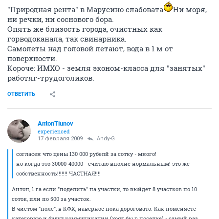
"Природная рента" в Марусино слабовата
Ни моря,
ни речки, ни соснового бора.
Опять же близость города, очистных как
горводоканала, так свинарника.
Самолеты над головой летают, вода в 1 м от
поверхности.
Короче: ИМХО - земля эконом-класса для "занятых"
работяг-трудоголиков.
ОТВЕТИТЬ
AntonTiunov
experienced
17 февраля 2009
Andy-G
согласен что цены 130 000 рубелй за сотку - много!
но когда это 30000-40000 - считаю вполне нормальным! это же
собственность!!!!!!! ЧАСТНАЯ!!!!
Антон, 1 га если "поделить" на участки, то выйдет 8 участков по 10
соток, или по 500 за участок.
В чистом "поле", в КФХ, наверное пока дороговато. Как поменяете
категорию и будут коммуникации (хоят бы в поселке) - самый раз.