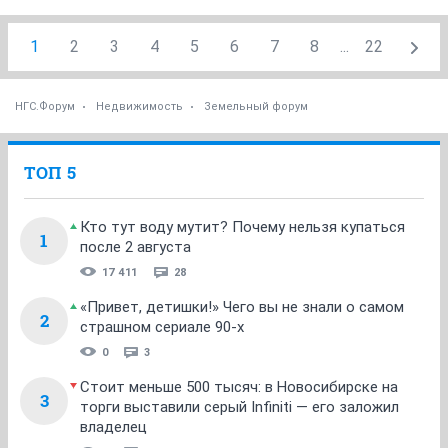
1
2
3
4
5
6
7
8
...
22
НГС.Форум
Недвижимость
Земельный форум
ТОП 5
Кто тут воду мутит? Почему нельзя купаться
1
после 2 августа
17 411
28
«Привет, детишки!» Чего вы не знали о самом
2
страшном сериале 90-х
0
3
Стоит меньше 500 тысяч: в Новосибирске на
3
торги выставили серый Infiniti — его заложил
владелец