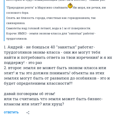
"Природная рента" в Марусино слабовата
Ни моря, ни речки, ни
соснового бора.
Опять же близость города, очистных как горводоканала, так
свинарника.
Самолеты над головой летают, вода в 1 м от поверхности.
Короче: ИМХО - земля эконом-класса для "занятых" работяг-
трудоголиков.
1. Андрей - не боишься 40 "занятых" работяг-
трудоголиков эконм-класса - они же могут тебя
найти и потребовать ответа за твои изречения! и я их
поддержу! - это раз
2. второе: земля не может быть эконом-класса или
элит! и ты это должен понимать! объекты на этих
землях могут быть от развалюх до особняков - это и
будет определением классности!!!
давай поговорим об этом!
или ты считаешь что земля может быть бизнес-
клаасом или элит? или хрущ?
ОТВЕТИТЬ