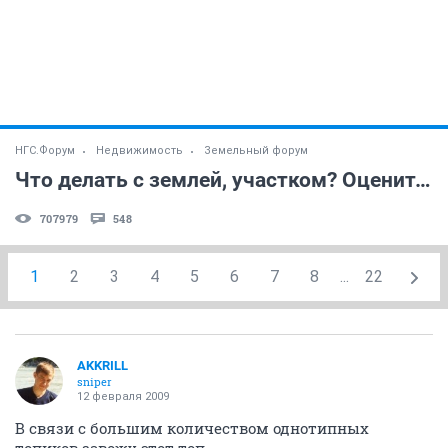
НГС.Форум
Недвижимость
Земельный форум
Что делать с землей, участком? Оцените участок?
707979
548
1
2
3
4
5
6
7
8
...
22
AKKRILL
sniper
12 февраля 2009
В связи с большим количеством однотипных
топиков завожу этот топ.