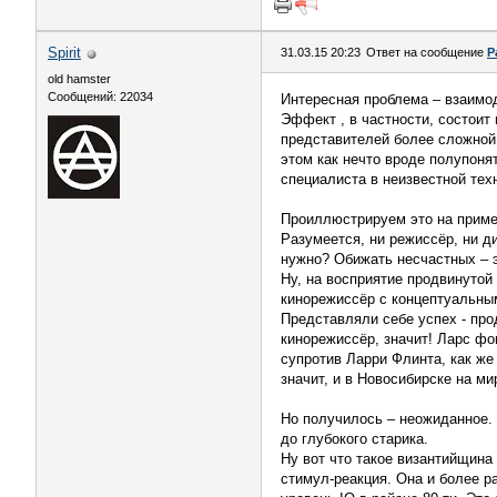
Spirit
31.03.15 20:23
Ответ на сообщение
Р
old hamster
Сообщений: 22034
Интересная проблема – взаимод
Эффект , в частности, состоит
представителей более сложной
этом как нечто вроде полупон
специалиста в неизвестной тех
Проиллюстрируем это на приме
Разумеется, ни режиссёр, ни д
нужно? Обижать несчастных – э
Ну, на восприятие продвинутой 
кинорежиссёр с концептуальны
Представляли себе успех - про
кинорежиссёр, значит! Ларс фо
супротив Ларри Флинта, как же 
значит, и в Новосибирске на мир
Но получилось – неожиданное. 
до глубокого старика.
Ну вот что такое византийщина
стимул-реакция. Она и более р