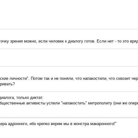
очку зрения можно, если человек к диалогу готов. Если нет - то это вря
ские личности". Потом так и не поняли, что напакостили, что сквозит че
аривать?
диалога, только диктат.
общественные активисты успели "напакостить" митрополиту (они же оперы
ра адронного, ибо крепко верим мы в монстра макаронного!"