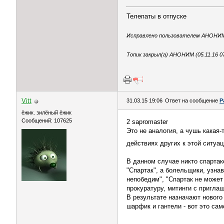
Телепаты в отпуске
Исправлено пользователем АНОНИМ (
Топик закрыл(а) АНОНИМ (05.11.16 07
Vitt
31.03.15 19:06
Ответ на сообщение
Р
ёжик. зилёный ёжик
Сообщений: 107625
2 sapromaster
Это не аналогия, а чушь какая
действиях других к этой ситуац
В данном случае никто спартак
"Спартак", а болельщики, узнав
непобедим", "Спартак не может
прокуратуру, митинги с пригла
В результате назначают нового
шарфик и гантели - вот это са