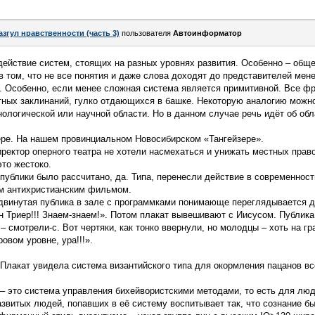
азгул нравственности (часть 3)
пользователя
Автоинформатор
ействие систем, стоящих на разных уровнях развития. Особенно – общ
 в том, что не все понятия и даже слова доходят до представителей мен
. Особенно, если менее сложная система является примитивной. Все ф
ятных заклинаний, гулко отдающихся в башке. Некоторую аналогию можн
нологической или научной области. Но в данном случае речь идёт об обл
ре. На нашем провинциальном Новосибирском «Тангейзере».
иректор оперного театра не хотели насмехаться и унижать местных право
то жестоко.
публики было рассчитано, да. Типа, перенесли действие в современност
м антихристианским фильмом.
двинутая публика в зале с программками понимающе переглядывается др
н Триер!!! Знаем-знаем!». Потом плакат вывешивают с Иисусом. Публика
– смотрели-с. Вот чертяки, как тонко ввернули, но молодцы – хоть на гр
овом уровне, ура!!!».
Плакат увидела система византийского типа для окормления пацанов вс
 – это система управления бихейвористскими методами, то есть для люд
азвитых людей, попавших в её систему воспитывает так, что сознание 