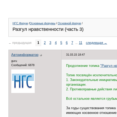
НГС.Форум
/
Основные форумы
/
Основной форум
/
Разгул нравственности (часть 3)
1
2
3
4
5
6
7
..
11
←
предыдущая
следующая
→
Автоинформатор
31.03.15 18:47
guru
Сообщений: 6878
Продолжение топика
"Разгул нр
Топик посвящён исключительно
1. Законодательные инициативы
организации.
2. Противоправные действия л
Всё остальное является грубы
За годы существования топика 
имеющих косвенное отношение к