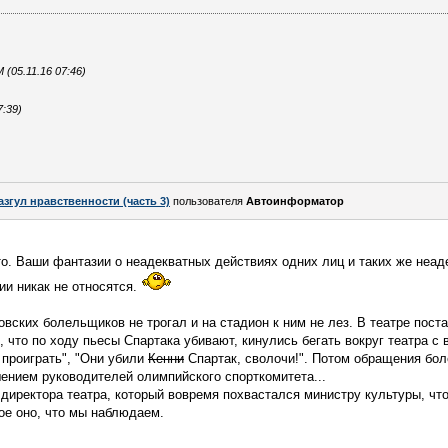
05.11.16 07:46)
:39)
азгул нравственности (часть 3)
пользователя
Автоинформатор
-то. Ваши фантазии о неадекватных действиях одних лиц и таких же неа
ии никак не относятся.
овских болельщиков не трогал и на стадион к ним не лез. В театре пост
, что по ходу пьесы Спартака убивают, кинулись бегать вокруг театра с
 проиграть", "Они убили
Кенни
Спартак, сволочи!". Потом обращения бол
шением руководителей олимпийского спорткомитета...
 директора театра, который вовремя похвастался министру культуры, чт
мое оно, что мы наблюдаем.