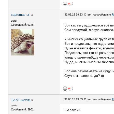
sapromaster
31.03.15 19:33
Ответ на сообщение
R
guru
Сообщений: 9146
Вот как ты умудряешься всё ши
Сам придумай, любую аналоги
У многих социальных групп ес
Вот и представь, что над этими
Ну не нравятся фанаты, возьми
Представь, что кто-то размале
улицу с каким-нибудь черенком
Ну да, многим было бы забавно
Больше разжовывать не буду, м
Скучно ж наверно, да? )))
Топот_котов
31.03.15 19:53
Ответ на сообщение
Р
guru
Сообщений: 3901
2 Алексий