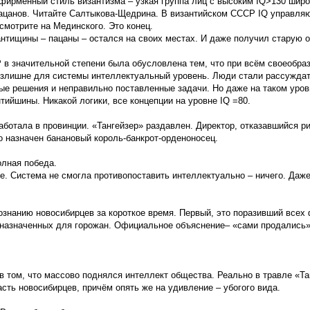
о фирменный стиль византизма – узкая группа лиц с высоким IQ>130 шир
ацанов. Читайте Салтыкова-Щедрина. В византийском СССР IQ управляю
смотрите на Мединского. Это конец.
антищины – пацаны – остался на своих местах. И даже получил старую
 в значительной степени была обусловлена тем, что при всём своеобраз
излишне для системы интеллектуальный уровень. Люди стали рассуждать
е решения и неправильно поставленные задачи. Но даже на таком уров
тийшины. Никакой логики, все концепции на уровне IQ =80.
аботала в провинции. «Тангейзер» раздавлен. Директор, отказавшийся р
о назначен банановый король-банкрот-орденоносец.
олная победа.
е. Система не смогла противопоставить интеллектуально – ничего. Даж
сознанию новосибирцев за короткое время. Первый, это поразивший всех
едназначенных для горожан. Официальное объяснение– «сами продались»
в том, что массово поднялся интеллект общества. Реально в травле «Та
сть новосибирцев, причём опять же на удивление – убогого вида.