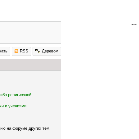
чать
RSS
Деревом
либо религиозной
ми и учениями.
тию на форуме других тем,