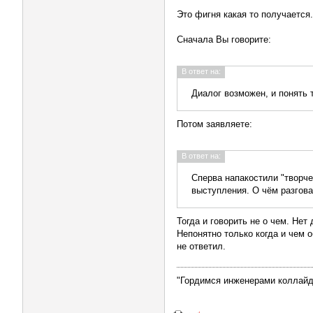
Это фигня какая то получается.
Сначала Вы говорите:
В ответ на:
Диалог возможен, и понять т
Потом заявляете:
В ответ на:
Сперва напакостили "творче
выступления. О чём разгов
Тогда и говорить не о чем. Нет 
Непонятно только когда и чем 
не ответил.
"Гордимся инженерами коллайде