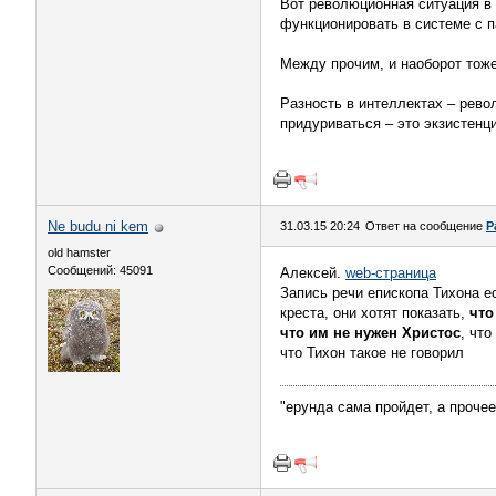
Вот революционная ситуация в 
функционировать в системе с п
Между прочим, и наоборот тож
Разность в интеллектах – рево
придуриваться – это экзистенц
Ne budu ni kem
31.03.15 20:24
Ответ на сообщение
Р
old hamster
Сообщений: 45091
Алексей.
web-страница
Запись речи епископа Тихона ес
креста, они хотят показать,
что
что им не нужен Христос
, чт
что Тихон такое не говорил
"ерунда сама пройдет, а проче