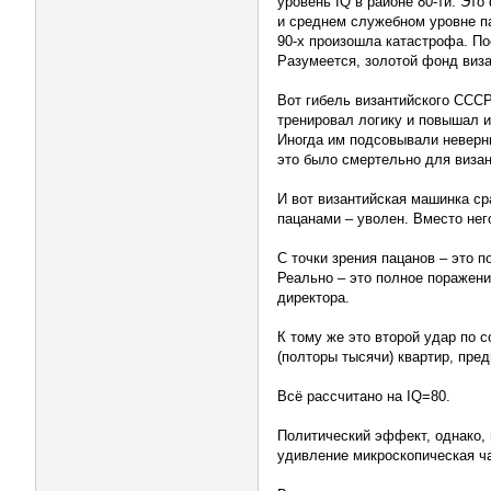
уровень IQ в районе 80-ти. Эт
и среднем служебном уровне п
90-х произошла катастрофа. По
Разумеется, золотой фонд виз
Вот гибель византийского СССР
тренировал логику и повышал 
Иногда им подсовывали неверны
это было смертельно для визан
И вот византийская машинка ср
пацанами – уволен. Вместо нег
С точки зрения пацанов – это п
Реально – это полное поражени
директора.
К тому же это второй удар по 
(полторы тысячи) квартир, пр
Всё рассчитано на IQ=80.
Политический эффект, однако, 
удивление микроскопическая ча