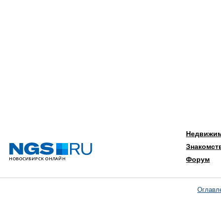
Недвижи
Знакомст
Форум
Оглавл