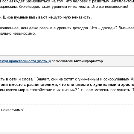
России будет базироваться на том, что человек с развитым интеллектом
ацанским, бихейвористским уровнем интеллекта. Это же невыносимо!
е. Шиба вумные вызывают нешуточную ненависть.
люционнее, чем даже разрыв в уровнях доходов. Что – доходы? Вызывае
иально невыносимо.
азгул нравственности (часть 3)
пользователя
Автоинформатор
ть в сети и слова " Значит, они не хотят с униженным и оскорблённым Х
 они вместе с распинателями, что они вместе с хулителями и христ
о им нужен мир и спокойствие в их жизни»? " ты сам можешь послушать. 
е неизлечимо"