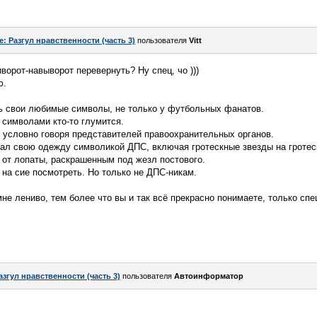
e: Разгул нравственности (часть 3)
пользователя
Vitt
ворот-навыворот перевернуть? Ну спец, чо )))
ю.
ть свои любимые символы, не только у футбольных фанатов.
 символами кто-то глумится.
 условно говоря представителей правоохранительных органов.
вал свою одежду символикой ДПС, включая гротескные звезды на гротес
 от лопаты, раскрашенным под жезл постового.
 на сие посмотреть. Но только не ДПС-никам.
не лениво, тем более что вы и так всё прекрасно понимаете, только спе
азгул нравственности (часть 3)
пользователя
Автоинформатор