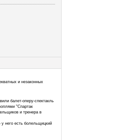
декватных и незаконных
авили балет-оперу-спектакль
 воплями "Спартак
ельщиков и тренера в
о у него есть болельщицкий