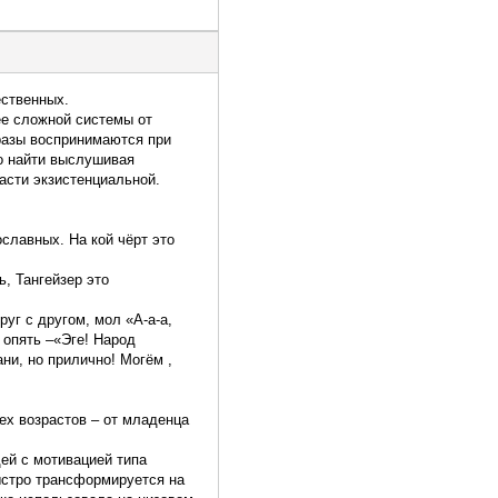
ественных.
ее сложной системы от
разы воспринимаются при
о найти выслушивая
асти экзистенциальной.
славных. На кой чёрт это
ь, Тангейзер это
уг с другом, мол «А-а-а,
 опять –«Эге! Народ
ани, но прилично! Могём ,
ех возрастов – от младенца
ей с мотивацией типа
быстро трансформируется на