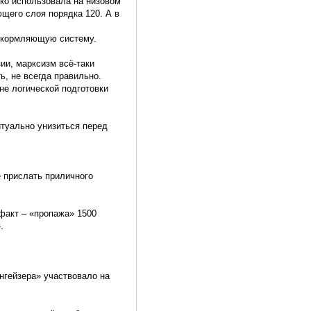
око использовала на низовом
щего слоя порядка 120. А в
 окормляющую систему.
ии, марксизм всё-таки
, не всегда правильно.
не логической подготовки
итуально унизиться перед
е прислать приличного
 факт – «пропажа» 1500
.
нгейзера» участвовало на