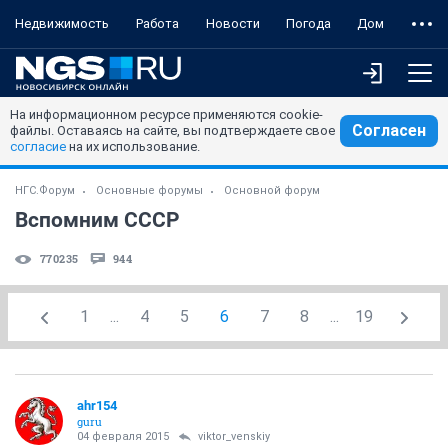
Недвижимость
Работа
Новости
Погода
Дом
На информационном ресурсе применяются cookie-
Согласен
файлы. Оставаясь на сайте, вы подтверждаете свое
согласие
на их использование.
НГС.Форум
Основные форумы
Основной форум
Вспомним СССР
770235
944
1
...
4
5
6
7
8
...
19
ahr154
guru
04 февраля 2015
viktor_venskiy