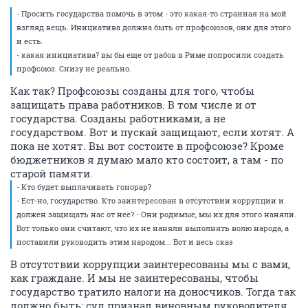
- Просить государства помочь в этом - это какая-то странная на мой
взгляд вещь. Инициатива должна быть от профсоюзов, они для этого
и есть.
- какая инициатива? вы бы еще от рабов в Риме попросили создать
профсоюз. Снизу не реально.
Как так? Профсоюзы созданы для того, чтобы
защищать права работников. В том числе и от
государства. Созданы работниками, а не
государством. Вот и пускай защищают, если хотят. А
пока не хотят. Вы вот состоите в профсоюзе? Кроме
бюджетников я думаю мало кто состоит, а там - по
старой памяти.
- Кто будет выплачивать гонорар?
- Ест-но, государство. Кто заинтересован в отсутствии коррупции и
должен защищать нас от нее? - Они родимые, мы их для этого наняли.
Вот только они считают, что их не наняли выполнять волю народа, а
поставили руководить этим народом... Вот и весь сказ
В отсутствии коррупции заинтересованы мы с вами,
как граждане. И мы не заинтересованы, чтобы
государство тратило налоги на доносчиков. Тогда так
должно быть: суд признал виновным руководителя,