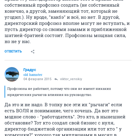
собственный профсоюз создать (не собственный
конечно, а другой, заменяющий тот, который не
угодил.). Ну вроде, "какбэ" и всё, но нет. В другой,
директорский профсоюз вполне могут не вступать, и
пусть директор со своими замами и приближенной
шатией-братией состоит. Профсоюзы мощная сила,
но не у нас.
ОТВЕТИТЬ
Градус
old hamster
04 февраля 2015
viktor_venskiy
Профсоюзы не работают, потому что они не имеют никаких
юридических рычагов влияния на руководство.
Да это и не надо. В топку все эти их "рычаги" если
есть ВОЛЯ и понимание, чего хочешь. Да вот это
модное слово - "работодатель". Это кто, в нынешней
обстановке? Тот кто создал свой бизнес с нуля,
директор бюджетной организации или тот кто " у
кормушки?" хорошо так миллионами в месяц в