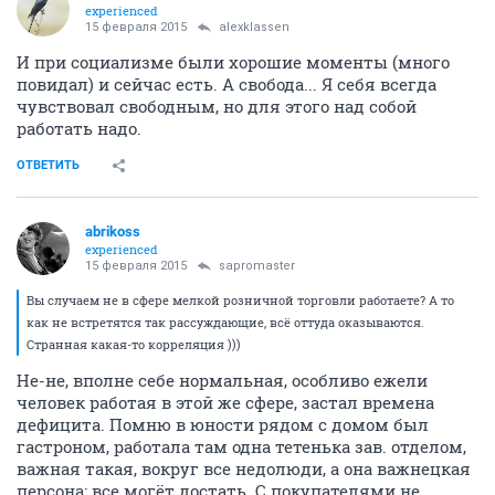
experienced
15 февраля 2015
alexklassen
И при социализме были хорошие моменты (много
повидал) и сейчас есть. А свобода... Я себя всегда
чувствовал свободным, но для этого над собой
работать надо.
ОТВЕТИТЬ
abrikoss
experienced
15 февраля 2015
sapromaster
Вы случаем не в сфере мелкой розничной торговли работаете? А то
как не встретятся так рассуждающие, всё оттуда оказываются.
Странная какая-то корреляция )))
Не-не, вполне себе нормальная, особливо ежели
человек работая в этой же сфере, застал времена
дефицита. Помню в юности рядом с домом был
гастроном, работала там одна тетенька зав. отделом,
важная такая, вокруг все недолюди, а она важнецкая
персона: все могёт достать. С покупателями не