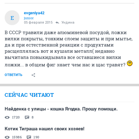
evgeniya42
E
junior
05 февраля 2015
Ундинa
В СССР травили даже алюминевой посудой, ложки
вилки покрыты, тонким слоем защиты и при мытье,
да и при естественной реакции с продуктами
расщеплялась вот и кушали металл( недавно
вычитала
повыкидывала все оставшиеся вилки
ложки... в общем фиг знает чем нас и щас травят?
ОТВЕТИТЬ
СЕЙЧАС ЧИТАЮТ
Найденка с улицы - кошка Ягодка. Прошу помощи.
1720
8
Котик Тиграша нашел своих хозяев!
15986
190