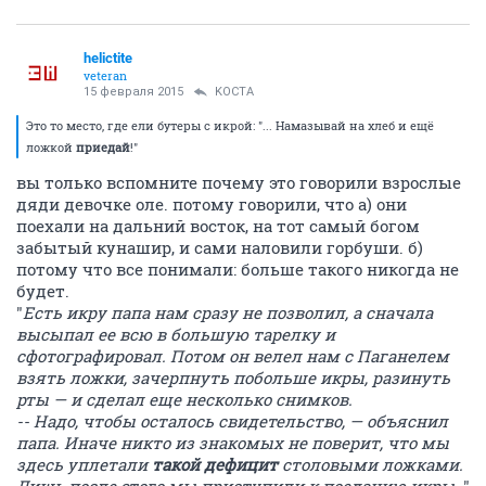
helictite
veteran
15 февраля 2015
KOCTA
Это то место, где ели бутеры с икрой: "... Намазывай на хлеб и ещё
ложкой
приедай
!"
вы только вспомните почему это говорили взрослые
дяди девочке оле. потому говорили, что а) они
поехали на дальний восток, на тот самый богом
забытый кунашир, и сами наловили горбуши. б)
потому что все понимали: больше такого никогда не
будет.
"
Есть икру папа нам сразу не позволил, а сначала
высыпал ее всю в большую тарелку и
сфотографировал. Потом он велел нам с Паганелем
взять ложки, зачерпнуть побольше икры, разинуть
рты — и сделал еще несколько снимков.
-- Надо, чтобы осталось свидетельство, — объяснил
папа. Иначе никто из знакомых не поверит, что мы
здесь уплетали
такой дефицит
столовыми ложками.