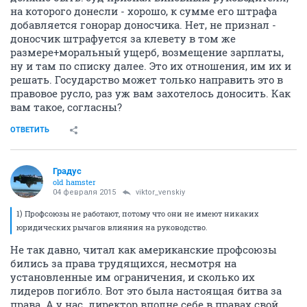
на которого донесли - хорошо, к сумме его штрафа
добавляется гонорар доносчика. Нет, не признал -
доносчик штрафуется за клевету в том же
размере+моральный ущерб, возмещение зарплаты,
ну и там по списку далее. Это их отношения, им их и
решать. Государство может только направить это в
правовое русло, раз уж вам захотелось доносить. Как
вам такое, согласны?
ОТВЕТИТЬ
Градус
old hamster
04 февраля 2015
viktor_venskiy
1) Профсоюзы не работают, потому что они не имеют никаких
юридических рычагов влияния на руководство.
Не так давно, читал как американские профсоюзы
бились за права трудящихся, несмотря на
установленные им ограничения, и сколько их
лидеров погибло. Вот это была настоящая битва за
права. А у нас..директор вполне себе в правах свой