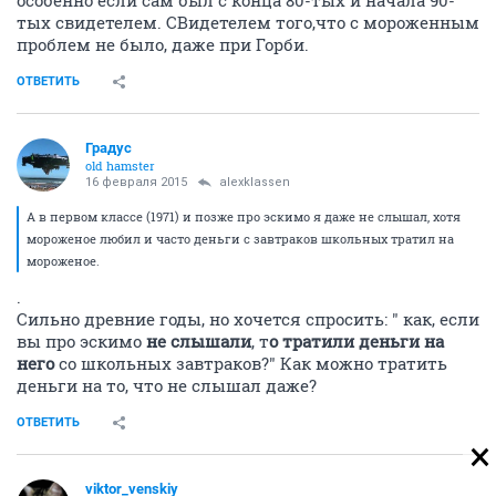
особенно если сам был с конца 80-тых и начала 90-
тых свидетелем. СВидетелем того,что с мороженным
проблем не было, даже при Горби.
ОТВЕТИТЬ
Градус
old hamster
16 февраля 2015
alexklassen
А в первом классе (1971) и позже про эскимо я даже не слышал, хотя
мороженое любил и часто деньги с завтраков школьных тратил на
мороженое.
.
Сильно древние годы, но хочется спросить: " как, если
вы про эскимо
не слышали
, т
о тратили деньги на
него
со школьных завтраков?" Как можно тратить
деньги на то, что не слышал даже?
ОТВЕТИТЬ
viktor_venskiy