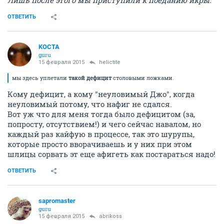
Лишь после этого мы приступили к поеданию икры.
"
ОТВЕТИТЬ
KOCTA
guru
15 февраля 2015
helictite
мы здесь уплетали
такой дефицит
столовыми ложками.
Кому дефицит, а кому "неуловимый Джо", когда
неуловимый потому, что нафиг не сдался.
Вот уж что для меня тогда было дефицитом (за,
попросту, отсутствием!) и чего сейчас навалом, но
каждый раз кайфую в процессе, так это шурупы,
которые просто вворачиваешь и у них при этом
шлицы сорвать эт еще афигеть как постараться надо!
ОТВЕТИТЬ
sapromaster
guru
15 февраля 2015
abrikoss