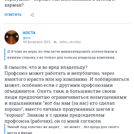
карман?
ОТВЕТИТЬ
KOCTA
guru
04 февраля 2015
viktor_venskiy
2) Я тоже не верю, но тем легче манипулировать коллективом в
нужную сторону, а не только для пользы владельца компании...
В смысле, что и во вред владельцу?
Профсоюз может работать и непублично, через
нанятого юриста или юр.компанию. И лоббироваться
может, особенно если с другими профсоюзами
объединится. Опять таки, в большинстве своем
люди предпочитаю ограничиваться возмущениями
и вздыханиями "вот бы нам (за нас) кто сделал
хорошо", вместо личных продуманных шагов к
"хорошо". Знаком я с одним председателем
профсоюза (рабочих), он со мной согласен.
Умный люд конечно же видит, ... не может... без вреда для своего
места в фирме.