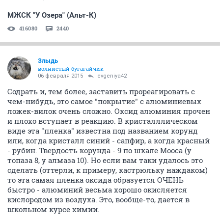
МЖСК "У Озера" (Альт-К)
416080
2440
Злыдь
волнистый бугагайчик
06 февраля 2015
evgeniya42
Содрать и, тем более, заставить прореагировать с
чем-нибудь, это самое "покрытие" с алюминиевых
ложек-вилок очень сложно. Оксид алюминия прочен
и плохо вступает в реакцию. В кристалллическом
виде эта "пленка" известна под названием корунд
или, когда кристалл синий - сапфир, а когда красный
- рубин. Твердость корунда - 9 по шкале Мооса (у
топаза 8, у алмаза 10). Но если вам таки удалось это
сделать (оттерли, к примеру, кастрюльку наждаком)
то эта самая пленка оксида образуется ОЧЕНЬ
быстро - алюминий весьма хорошо окисляется
кислородом из воздуха. Это, вообще-то, дается в
школьном курсе химии.