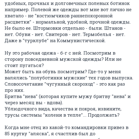
удобных, прочных и долговечных полевых ботинок
например. Полевой же одежды вот мне вот лично не
хватало - не "костюмчиков раннепохоронной
расцветки" - нормальной, удобной, прочной одежды.
Не было ее. Штормовки отдельно - были. Штанов -
нет. Обуви - нет. Свитеров - нет. Термобелья - нет.
Даже в "турклубе" на Коммунистической.
Ну это рабочая одежа - б-г с ней. Посмотрим в
сторону повседневной мужской одежды? Или не
стоит пугаться?
Может быть на обувь посмотрим? Где-то у меня
валялись "полуботинки мужские" тех годов выпуска.
Словосочетание "чугунный скороход" - это как раз
про них.
Бритва "нева" (которая купите мужу бритву "нева" и
через месяц вы - вдова).
Ублюдочного вида, качества и покроя, извините,
трусы системы "колени в тепле"... Продолжать?
Когда мне отец из какой-то командировки привез в
85 куртку "аляска", я счастлив был до